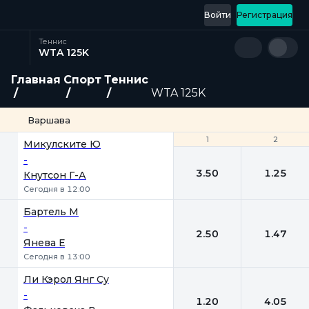
Войти
Регистрация
Теннис
WTA 125K
Главная
Спорт
Теннис
WTA 125K
Варшава
1
1
2
2
Микулските Ю
-
3.50
1.25
Кнутсон Г-А
Сегодня в 12:00
Бартель М
-
2.50
1.47
Янева Е
Сегодня в 13:00
Ли Кэрол Янг Су
-
1.20
4.05