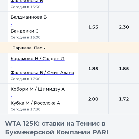
Фальковска В
Сегодня в 13:30
Валдманнова В
-
1.55
2.30
Бандекки С
Сегодня в 15:00
Варшава. Пары
1
2
Карамоко Н / Салден Л
-
1.85
1.85
Фальковска В / Смит Алана
Сегодня в 17:00
Кобори М / Шимидзу А
-
2.00
1.72
Кубка М / Росолска А
Сегодня в 17:30
WTA 125K: ставки на Теннис в
Букмекерской Компании PARI