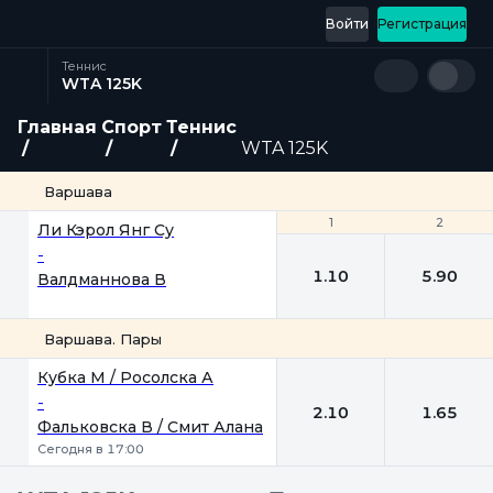
Войти
Регистрация
Теннис
WTA 125K
Главная
Спорт
Теннис
WTA 125K
Варшава
1
1
2
2
Ли Кэрол Янг Су
-
1.10
5.90
Валдманнова В
Варшава. Пары
1
2
Кубка М / Росолска А
-
2.10
1.65
Фальковска В / Смит Алана
Сегодня в 17:00