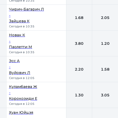
Сегодня в 10:35
Чирич-Багарич Л
-
1.68
2.05
Зайцева К
Сегодня в 10:35
Новак К
-
3.80
1.20
Паолетти М
Сегодня в 10:35
Эсс А
-
2.20
1.58
Вуйович Л
Сегодня в 12:05
Куламбаева Ж
-
1.30
3.05
Корокозиди Е
Сегодня в 12:05
Хуан Юйцзя