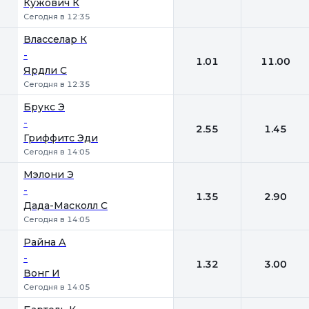
Кужович К
Сегодня в 12:35
Власселар К
-
1.01
11.00
Ярдли С
Сегодня в 12:35
Брукс Э
-
2.55
1.45
Гриффитс Эди
Сегодня в 14:05
Мэлони Э
-
1.35
2.90
Дада-Масколл С
Сегодня в 14:05
Райна А
-
1.32
3.00
Вонг И
Сегодня в 14:05