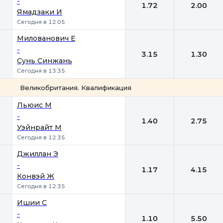
-
1.72
2.00
Ямадзаки И
Сегодня в 12:05
Милованович Е
-
3.15
1.30
Сунь Синжань
Сегодня в 13:35
Великобритания. Квалификация
1
2
Льюис М
-
1.40
2.75
Уэйнрайт М
Сегодня в 12:35
Джиллан Э
-
1.17
4.15
Конвэй Ж
Сегодня в 12:35
Ишии С
-
1.10
5.50