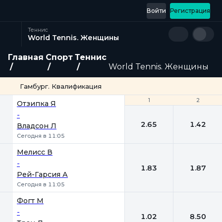
Войти
Регистрация
Теннис
World Tennis. Женщины
Главная
Спорт
Теннис
World Tennis. Женщины
Гамбург. Квалификация
1
1
2
2
Отзипка Я
-
2.65
1.42
Владсон Л
Сегодня в 11:05
Мелисс В
-
1.83
1.87
Рей-Гарсия А
Сегодня в 11:05
Фогт М
-
1.02
8.50