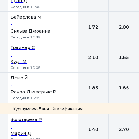
Тран Д
Сегодня в 11:05
Байерлова М
-
1.72
2.00
Сильва Джоанна
Сегодня в 12:35
Грайнер С
-
2.10
1.65
Худт М
Сегодня в 13:05
Демс Й
-
1.85
1.85
Роура-Льяверьяс Р
Сегодня в 13:05
Куршумлия-Баня. Квалификация
1
2
Золотарева Р
-
1.40
2.70
Марич Д