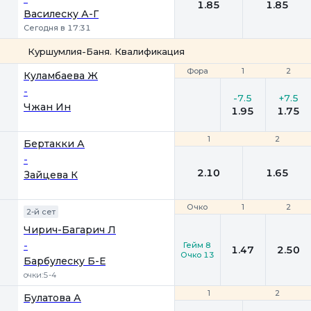
1.85
1.85
Василеску А-Г
Сегодня в 17:31
Куршумлия-Баня. Квалификация
Фора
Фора
1
1
2
2
Куламбаева Ж
-
-7.5
+7.5
Чжан Ин
1.95
1.75
1
1
2
2
Бертакки А
-
2.10
1.65
Зайцева К
Очко
Очко
1
1
2
2
2-й сет
Чирич-Багарич Л
-
Гейм 8
1.47
2.50
Очко 13
Барбулеску Б-Е
очки:5-4
1
1
2
2
Булатова А