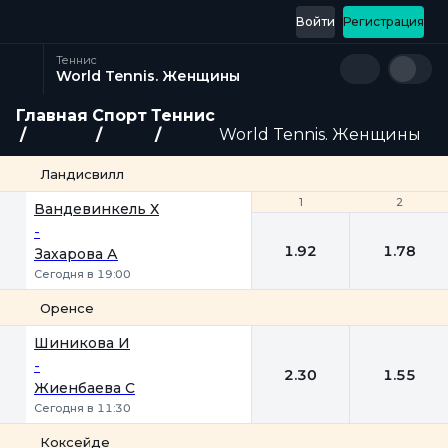
Войти
Регистрация
Теннис
World Tennis. Женщины
Главная
Спорт
Теннис
World Tennis. Женщины
Ландисвилл
1
1
2
2
Вандевинкель Х
-
1.92
1.78
Захарова А
Сегодня в 19:00
Оренсе
1
2
Шиникова И
-
2.30
1.55
Жиенбаева C
Сегодня в 11:30
Коксейде