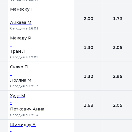
Манеску Т
-
2.00
1.73
Аикава М
Сегодня в 16:01
Макаду Р
-
1.30
3.05
Тран Л
Сегодня в 17:05
Скляр П
-
1.32
2.95
Лоллиа М
Сегодня в 17:13
Худт М
-
1.68
2.05
Петкович Анна
Сегодня в 17:14
Шимидзу А
-