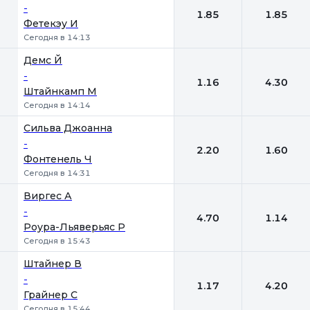
-
1.85
1.85
Фетекэу И
Сегодня в 14:13
Демс Й
-
1.16
4.30
Штайнкамп М
Сегодня в 14:14
Сильва Джоанна
-
2.20
1.60
Фонтенель Ч
Сегодня в 14:31
Виргес А
-
4.70
1.14
Роура-Льяверьяс Р
Сегодня в 15:43
Штайнер В
-
1.17
4.20
Грайнер С
Сегодня в 15:44