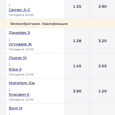
-
1.35
2.90
Санчес А-С
Сегодня в 20:00
Великобритания. Квалификация
1
2
Джиллан Э
-
1.28
3.20
Огунвале Ж
Сегодня в 12:05
Льюис М
-
1.45
2.55
Юри Э
Сегодня в 12:05
Митителу Дж
-
3.90
1.20
Кужович К
Сегодня в 12:05
Вонг И
-