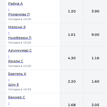
Райна А
-
1.20
3.90
Романова Л
Сегодня в 15:05
Мэлони Э
-
1.01
9.00
Ньюберри Л
Сегодня в 15:05
Арункумар С
-
4.30
1.16
Ярдли С
Сегодня в 15:05
Бартель К
-
2.20
1.60
Шоу Е
Сегодня в 16:35
Беккер С
-
1.68
2.05