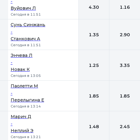
-
4.30
1.16
Вуйович Л
Сегодня в 11:51
Сунь Синжань
-
1.35
2.90
Станкович А
Сегодня в 11:51
Энчева Л
-
1.25
3.35
Новак К
Сегодня в 13:05
Паолетти М
-
1.85
1.85
Перелыгина Е
Сегодня в 13:14
Марич Д
-
1.48
2.45
Неплий Э
Сегодня в 13:21