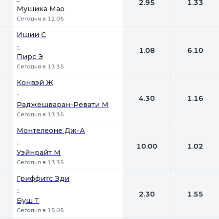
2.95
1.33
Мушика Мао
Сегодня в 12:05
Ишии С
-
1.08
6.10
Пирс Э
Сегодня в 13:35
Конвэй Ж
-
4.30
1.16
Раджешваран-Ревати М
Сегодня в 13:35
Монтелеоне Дж-А
-
10.00
1.02
Уэйнрайт М
Сегодня в 13:35
Гриффитс Эди
-
2.30
1.55
Буш Т
Сегодня в 15:05