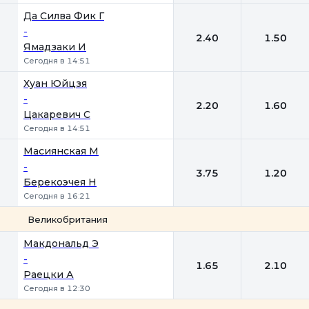
Да Силва Фик Г
-
2.40
1.50
Ямадзаки И
Сегодня в 14:51
Хуан Юйцзя
-
2.20
1.60
Цакаревич С
Сегодня в 14:51
Масиянская М
-
3.75
1.20
Берекоэчея Н
Сегодня в 16:21
Великобритания
1
2
Макдональд Э
-
1.65
2.10
Раецки А
Сегодня в 12:30