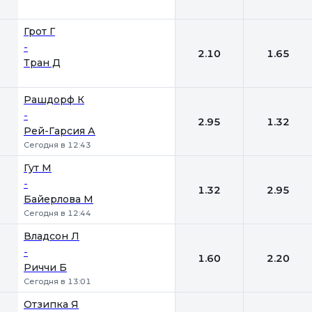
Грот Г
-
2.10
1.65
Тран Д
Рашдорф К
-
2.95
1.32
Рей-Гарсия А
Сегодня в 12:43
Гут М
-
1.32
2.95
Байерлова М
Сегодня в 12:44
Владсон Л
-
1.60
2.20
Риччи Б
Сегодня в 13:01
Отзипка Я