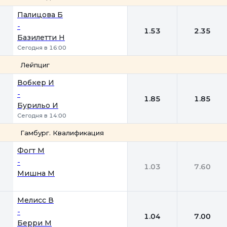
1
2
Палицова Б
-
1.53
2.35
Базилетти Н
Сегодня в 16:00
Лейпциг
1
2
Вобкер И
-
1.85
1.85
Бурильо И
Сегодня в 14:00
Гамбург. Квалификация
1
2
Фогт М
-
1.03
7.60
Мишна М
Мелисс В
-
1.04
7.00
Берри М