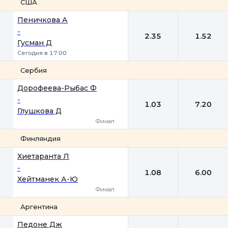
США
1
2
Пеничкова А
-
2.35
1.52
Гусман Д
Сегодня в 17:00
Сербия
1
2
Дорофеева-Рыбас Ф
-
1.03
7.20
Глушкова Д
Финал
Финляндия
1
2
Хиетаранта Л
-
1.08
6.00
Хейтманек А-Ю
Финал
Аргентина
1
2
Педоне Дж