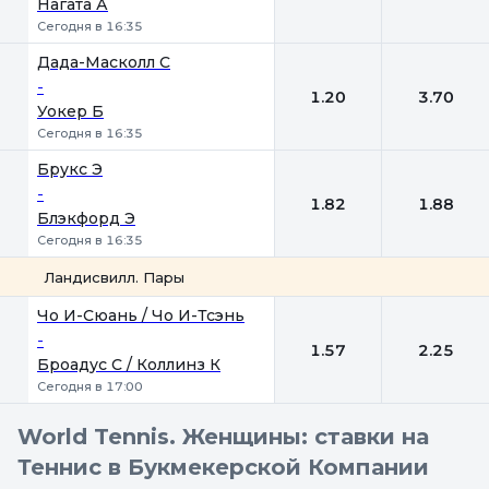
Нагата А
Сегодня в 16:35
Дада-Масколл С
-
1.20
3.70
Уокер Б
Сегодня в 16:35
Брукс Э
-
1.82
1.88
Блэкфорд Э
Сегодня в 16:35
Ландисвилл. Пары
1
2
Чо И-Сюань / Чо И-Тсэнь
-
1.57
2.25
Броадус С / Коллинз К
Сегодня в 17:00
World Tennis. Женщины: ставки на
Теннис в Букмекерской Компании