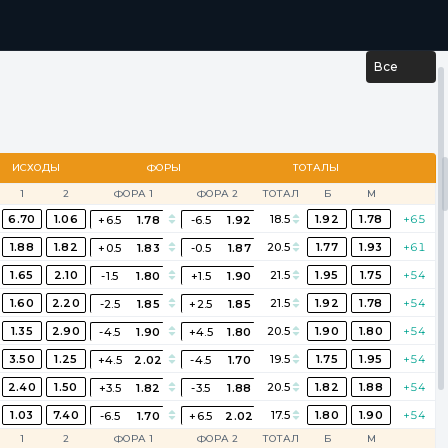
...
РЕЗУЛЬТАТЫ
Все
ИСХОДЫ
ФОРЫ
ТОТАЛЫ
1
2
ФОРА 1
ФОРА 2
ТОТАЛ
Б
М
6.70
1.06
18.5
1.92
1.78
+65
+6.5
1.78
-6.5
1.92
1.88
1.82
20.5
1.77
1.93
+61
+0.5
1.83
-0.5
1.87
1.65
2.10
21.5
1.95
1.75
+54
-1.5
1.80
+1.5
1.90
1.60
2.20
21.5
1.92
1.78
+54
-2.5
1.85
+2.5
1.85
1.35
2.90
20.5
1.90
1.80
+54
-4.5
1.90
+4.5
1.80
3.50
1.25
19.5
1.75
1.95
+54
+4.5
2.02
-4.5
1.70
2.40
1.50
20.5
1.82
1.88
+54
+3.5
1.82
-3.5
1.88
1.03
7.40
17.5
1.80
1.90
+54
-6.5
1.70
+6.5
2.02
1
2
ФОРА 1
ФОРА 2
ТОТАЛ
Б
М