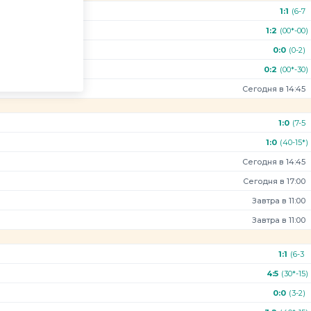
1:1
(6-7
6-2
1:2
(00*-00)
1-2)
0:0
(0-2)
0:2
(00*-30)
Сегодня в 14:45
1:0
(7-5
1-0)
1:0
(40-15*)
Сегодня в 14:45
Сегодня в 17:00
Завтра в 11:00
Завтра в 11:00
1:1
(6-3
0-6
4:5
(30*-15)
4-5)
0:0
(3-2)