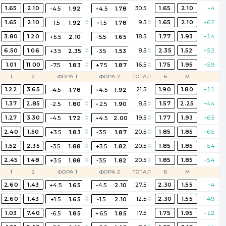
1.65
2.10
30.5
1.65
2.10
+4
-4.5
1.92
+4.5
1.78
1.65
2.10
9.5
1.65
2.10
+62
-1.5
1.92
+1.5
1.78
3.80
1.20
18.5
1.77
1.93
+14
+5.5
2.10
-5.5
1.65
6.50
1.06
8.5
2.35
1.52
+52
+3.5
2.35
-3.5
1.53
1.01
11.00
16.5
1.75
1.95
+59
-7.5
1.83
+7.5
1.87
1
2
ФОРА 1
ФОРА 2
ТОТАЛ
Б
М
1.22
3.65
21.5
1.90
1.80
+11
-4.5
1.78
+4.5
1.92
1.37
2.85
8.5
1.57
2.25
+44
-2.5
1.80
+2.5
1.90
1.27
3.30
19.5
1.77
1.93
+65
-4.5
1.72
+4.5
2.00
2.40
1.50
20.5
1.85
1.85
+65
+3.5
1.83
-3.5
1.87
1.52
2.35
20.5
1.85
1.85
+54
-3.5
1.88
+3.5
1.82
2.45
1.48
20.5
1.85
1.85
+54
+3.5
1.88
-3.5
1.82
1
2
ФОРА 1
ФОРА 2
ТОТАЛ
Б
М
2.60
1.43
27.5
2.30
1.55
+4
+4.5
1.65
-4.5
2.10
2.60
1.43
12.5
2.30
1.55
+49
+1.5
1.65
-1.5
2.10
1.03
7.40
17.5
1.75
1.95
+12
-6.5
1.85
+6.5
1.85