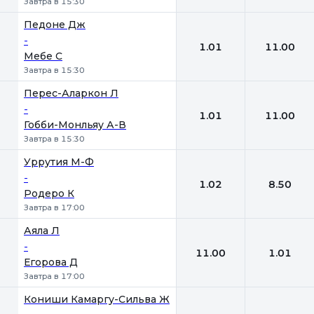
Завтра в 15:30
Педоне Дж
-
1.01
11.00
Мебе С
Завтра в 15:30
Перес-Аларкон Л
-
1.01
11.00
Гобби-Монльяу А-В
Завтра в 15:30
Уррутия М-Ф
-
1.02
8.50
Родеро К
Завтра в 17:00
Аяла Л
-
11.00
1.01
Егорова Д
Завтра в 17:00
Кониши Камаргу-Сильва Ж