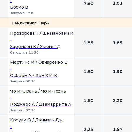
-
7.80
1.03
Босио В
Завтра в 17:00
Ландисвилл. Пары
1
2
Прозорова Т / Шиманович И
-
1.85
1.85
Харрисон К / Хьюитт Д
Сегодня в 21:30
Мартинс И / Овчаренко Е
-
1.80
1.90
Осборн А / Вон Х И К
Завтра в 00:30
Чо И-Сюань / Чо И-Тсэнь
-
1.60
2.20
Роджерс А / Дзамаррипа А
Завтра в 02:30
Кроули Ф / Дэниэль Дж
-
2.25
1.57