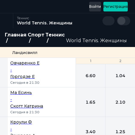
Войти
Регистрация
Теннис
World Tennis. Женщины
Главная
Спорт
Теннис
World Tennis. Женщины
Ландисвилл
1
1
2
2
Овчаренко Е
-
6.60
1.04
Горгодзе Е
Сегодня в 21:30
Ма Есинь
-
1.65
2.10
Скотт Катрина
Сегодня в 21:30
Кроули Ф
-
3.40
1.25