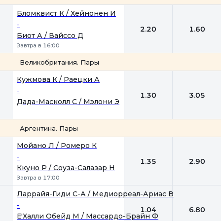
1
2
Бломквист К / Хейнонен И
-
2.20
1.60
Биот А / Вайссо Д
Завтра в 16:00
Великобритания. Пары
1
2
Кужмова К / Раецки А
-
1.30
3.05
Дада-Масколл С / Мэлони Э
Аргентина. Пары
1
2
Мойано Л / Ромеро К
-
1.35
2.90
Ккуно Р / Соуза-Салазар Н
Завтра в 17:00
Ларрайя-Гиди С-А / Медиорреал-Ариас В
-
1.04
6.80
Е'Халли Обейд M / Массардо-Брайн Ф