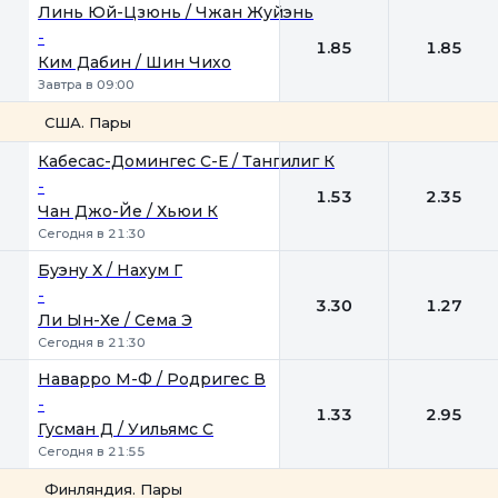
1
2
Линь Юй-Цзюнь / Чжан Жуйэнь
-
1.85
1.85
Ким Дабин / Шин Чихо
Завтра в 09:00
США. Пары
1
2
Кабесас-Домингес С-Е / Тангилиг К
-
1.53
2.35
Чан Джо-Йе / Хьюи К
Сегодня в 21:30
Буэну Х / Нахум Г
-
3.30
1.27
Ли Ын-Хе / Сема Э
Сегодня в 21:30
Наварро М-Ф / Родригес В
-
1.33
2.95
Гусман Д / Уильямс С
Сегодня в 21:55
Финляндия. Пары