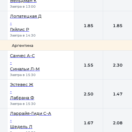
Вельдман К
Завтра в 13:00
Лопатецкая Д
-
1.85
1.85
Гэйлис Р
Завтра в 14:30
Аргентина
1
2
Санчес А-С
-
1.55
2.30
Синальи Л-М
Завтра в 15:30
Эстевес Ж
-
2.50
1.47
Лабрана Ф
Завтра в 15:30
Ларрайя-Гиди С-А
-
1.67
2.08
Шедель Л