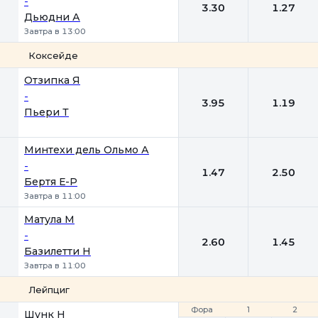
-
3.30
1.27
Дьюдни А
Завтра в 13:00
Коксейде
1
2
Отзипка Я
-
3.95
1.19
Пьери Т
Минтехи дель Ольмо А
-
1.47
2.50
Бертя Е-Р
Завтра в 11:00
Матула М
-
2.60
1.45
Базилетти Н
Завтра в 11:00
Лейпциг
Фора
Фора
1
1
2
2
Шунк Н