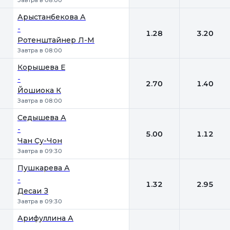
Завтра в 08:00
Арыстанбекова А
-
1.28
3.20
Ротенштайнер Л-М
Завтра в 08:00
Корышева Е
-
2.70
1.40
Йошиока К
Завтра в 08:00
Седышева А
-
5.00
1.12
Чан Су-Чон
Завтра в 09:30
Пушкарева А
-
1.32
2.95
Десаи З
Завтра в 09:30
Арифуллина А
-