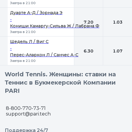
Завтра в 21:00
Дуарте А-Д / Зорнада Э
-
7.20
1.03
Кониши Камаргу-Сильва Ж / Лабрана Ф
Завтра в 21:00
Шедель Л / Виг С
-
6.30
1.07
Перес-Аларкон Л / Санчес А-С
Завтра в 21:00
World Tennis. Женщины: ставки на
Теннис в Букмекерской Компании
PARI
8-800-770-73-71
support@pari.tech
Поддержка 24/7