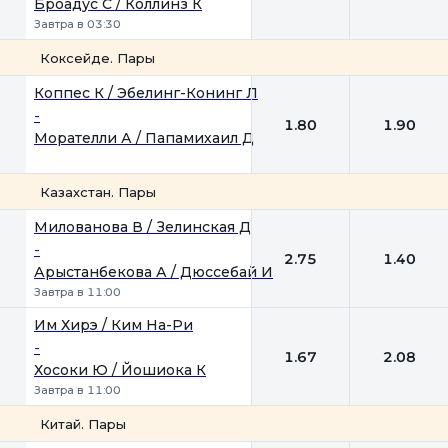
Броадус С / Коллинз К
Завтра в 03:30
Коксейде. Пары
1
2
Коппес К / Эбелинг-Конинг Л
-
1.80
1.90
Морателли А / Папамихаил Д
Казахстан. Пары
1
2
Милованова В / Зелинская Д
-
2.75
1.40
Арыстанбекова А / Дюссебай И
Завтра в 11:00
Им Хирэ / Ким На-Ри
-
1.67
2.08
Хосоки Ю / Йошиока К
Завтра в 11:00
Китай. Пары