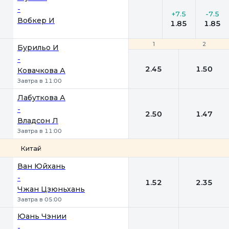
-
+7.5
-7.5
Вобкер И
1.85
1.85
1
1
2
2
Бурильо И
-
2.45
1.50
Ковачкова А
Завтра в 11:00
Лабуткова А
-
2.50
1.47
Владсон Л
Завтра в 11:00
Китай
1
2
Ван Юйхань
-
1.52
2.35
Чжан Цзюньхань
Завтра в 05:00
Юань Чэнии
-