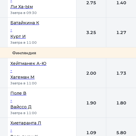
2.75
1.40
Ли Ха-Ым
Завтра в 09:30
Батайкина К
-
3.25
1.27
Курт И
Завтра в 11:00
Финляндия
1
2
Хейтманек А-Ю
-
2.00
1.73
Хагеман М
Завтра в 11:00
Поле В
-
1.90
1.80
Вайссо Д
Завтра в 11:00
Хиетаранта Л
-
1.09
5.80