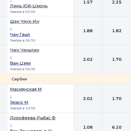
1.57
2.25
Линь Юй-Цзюнь
Завтра в 05:00
Шэк Чэук-Ин
-
1.88
1.82
Чан Гаыл
Завтра в 06:30
Чжу Чэньтин
-
2.02
1.70
Ван Цзяи
Завтра в 06:30
Сербия
1
2
Масиянская М
-
2.02
1.70
Эрасо М
Завтра в 10:30
Дорофеева-Рыбас Ф
-
1.08
6.10