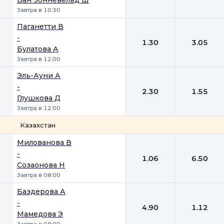
Ван Зонневельд Ш
Завтра в 10:30
Паганетти В
-
1.30
3.05
Булатова А
Завтра в 12:00
Эль-Ауни А
-
2.30
1.55
Глушкова Д
Завтра в 12:00
Казахстан
1
2
Милованова В
-
1.06
6.50
Созаонова Н
Завтра в 08:00
Баздерова А
-
4.90
1.12
Мамедова Э