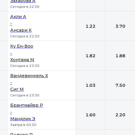
Захарова А
Сегодня в 22:30
Акли А
-
1.22
3.70
Ансари К
Сегодня в 22:30
Ку Ен-Воо
-
1.82
1.88
Хонтама М
Сегодня в 23:30
Вандевинкель Х
-
1.03
7.50
Сиг М
Сегодня в 23:30
Брантмайер Р
-
1.60
2.20
Мандлик Э
Завтра в 00:30
Яценко П