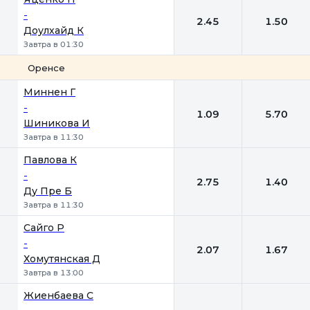
-
2.45
1.50
Доулхайд К
Завтра в 01:30
Оренсе
1
2
Миннен Г
-
1.09
5.70
Шиникова И
Завтра в 11:30
Павлова К
-
2.75
1.40
Ду Пре Б
Завтра в 11:30
Сайго Р
-
2.07
1.67
Хомутянская Д
Завтра в 13:00
Жиенбаева C