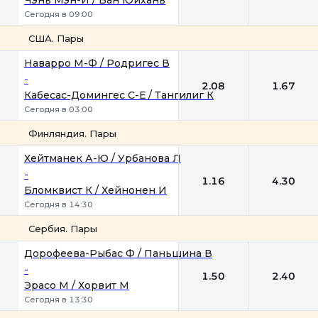
Чэнь Мэн-И / Ван Юйхань
Сегодня в 09:00
США. Пары
1
2
Наварро М-Ф / Родригес В
-
2.08
1.67
Кабесас-Домингес С-Е / Тангилиг К
Сегодня в 03:00
Финляндия. Пары
1
2
Хейтманек А-Ю / Урбанова Л
-
1.16
4.30
Бломквист К / Хейнонен И
Сегодня в 14:30
Сербия. Пары
1
2
Дорофеева-Рыбас Ф / Паньшина В
-
1.50
2.40
Эрасо М / Хорвит М
Сегодня в 13:30