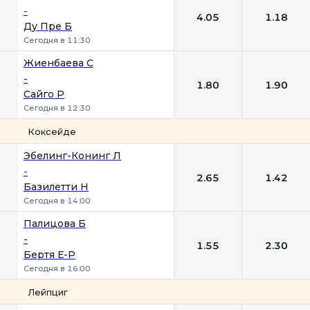
-
4.05
1.18
Ду Пре Б
Сегодня в 11:30
Жиенбаева C
-
1.80
1.90
Сайго Р
Сегодня в 12:30
Коксейде
1
2
Эбелинг-Конинг Л
-
2.65
1.42
Базилетти Н
Сегодня в 14:00
Палицова Б
-
1.55
2.30
Бертя Е-Р
Сегодня в 16:00
Лейпциг