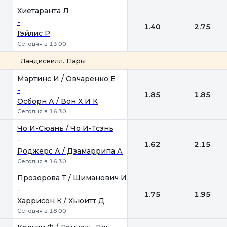
Хиетаранта Л
-
1.40
2.75
Гэйлис Р
Сегодня в 13:00
Ландисвилл. Пары
1
2
Мартинс И / Овчаренко Е
-
1.85
1.85
Осборн А / Вон Х И К
Сегодня в 16:30
Чо И-Сюань / Чо И-Тсэнь
-
1.62
2.15
Роджерс А / Дзамаррипа А
Сегодня в 16:30
Прозорова Т / Шиманович И
-
1.75
1.95
Харрисон К / Хьюитт Д
Сегодня в 18:00