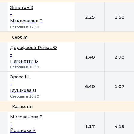
1
2
Эпплтон Э
-
2.25
1.58
Макдональд Э
Сегодня в 12:30
Сербия
1
2
Дорофеева-Рыбас Ф
-
1.40
2.70
Паганетти В
Сегодня в 10:30
Эрасо М
-
6.40
1.07
Глушкова Д
Сегодня в 10:30
Казахстан
1
2
Милованова В
-
1.17
4.15
Йошиока К