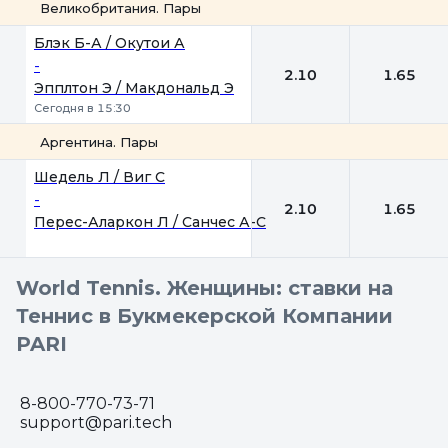
Великобритания. Пары
1
2
Блэк Б-А / Окутои А
-
2.10
1.65
Эпплтон Э / Макдональд Э
Сегодня в 15:30
Аргентина. Пары
1
2
Шедель Л / Виг С
-
2.10
1.65
Перес-Аларкон Л / Санчес А-С
World Tennis. Женщины: ставки на
Теннис в Букмекерской Компании
PARI
8-800-770-73-71
support@pari.tech