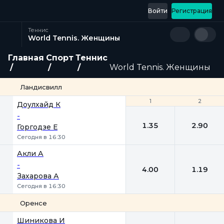
Войти
Регистрация
Теннис
World Tennis. Женщины
Главная
Спорт
Теннис
World Tennis. Женщины
Ландисвилл
1
1
2
2
Доулхайд К
-
1.35
2.90
Горгодзе Е
Сегодня в 16:30
Акли А
-
4.00
1.19
Захарова А
Сегодня в 16:30
Оренсе
1
2
Шиникова И