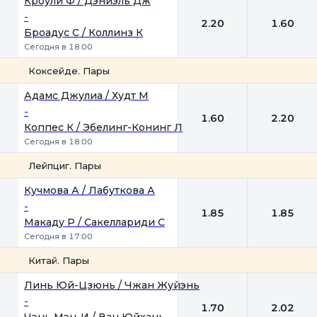
Кроули Ф / Дэниэль Дж
-
2.20
1.60
Броадус С / Коллинз К
Сегодня в 18:00
Коксейде. Пары
1
2
Адамс Джулиа / Худт М
-
1.60
2.20
Коппес К / Эбелинг-Конинг Л
Сегодня в 18:00
Лейпциг. Пары
1
2
Кучмова А / Лабуткова А
-
1.85
1.85
Макаду Р / Сакеллариди С
Сегодня в 17:00
Китай. Пары
1
2
Линь Юй-Цзюнь / Чжан Жуйэнь
-
1.70
2.02