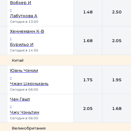
1
2
Вобкер И
-
1.48
2.50
Лабуткова А
Сегодня в 13:00
Хеннеманн К-В
-
1.68
2.05
Бурильо И
Сегодня в 14:30
Китай
1
2
Юань Чэнии
-
1.75
1.95
Чжан Цзюньхань
Сегодня в 06:00
Чан Гаыл
-
2.05
1.68
Чжу Чэньтин
Сегодня в 06:00
Великобритания