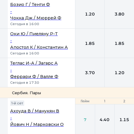
Бозио Г / Тенти Ф
-
1.20
3.80
Чокка Дж / Мюррей Ф
Сегодня в 16:00
Оки Ю / Пиеляну Р-Т
-
1.85
1.85
Апостол К / Константин А
Сегодня в 16:00
Теглас И-А / Загарс А
-
3.70
1.20
Феррари Ф / Валле Ф
Сегодня в 17:30
Сербия. Пары
Гейм
Гейм
1
1
2
2
1-й сет
Ахоуда В / Манукян В
-
4.40
1.15
7
Йович Н / Марковски О