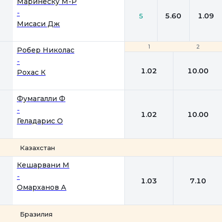
Маринеску М-Р
-
5.60
1.09
5
Мисаси Дж
1
1
2
2
Робер Николас
-
1.02
10.00
Рохас К
Фумагалли Ф
-
1.02
10.00
Геладарис О
Казахстан
1
2
Кешарвани М
-
1.03
7.10
Омарханов А
Бразилия