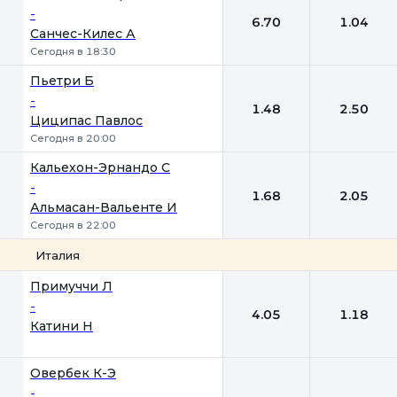
-
6.70
1.04
Санчес-Килес А
Сегодня в 18:30
Пьетри Б
-
1.48
2.50
Циципас Павлос
Сегодня в 20:00
Кальехон-Эрнандо С
-
1.68
2.05
Альмасан-Вальенте И
Сегодня в 22:00
Италия
1
2
Примуччи Л
-
4.05
1.18
Катини Н
Овербек К-Э
-