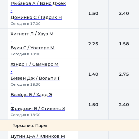
1
2
Рыбаков А / Вэнс Джек
-
1.50
2.40
Доминко С / Гадсик Н
Сегодня в 17:00
Хигнетт Л / Хауз М
-
2.25
1.58
Вуич С / Уолтерс М
Сегодня в 18:00
Хэндс Т / Саммерс М
-
1.40
2.75
Бивен Дж / Вольпи Г
Сегодня в 18:30
Блэйдс Б / Хадд Э
-
1.50
2.40
Фридрич В / Стивенс З
Сегодня в 18:30
Германия. Пары
1
2
Дутин Д-А / Клинков М