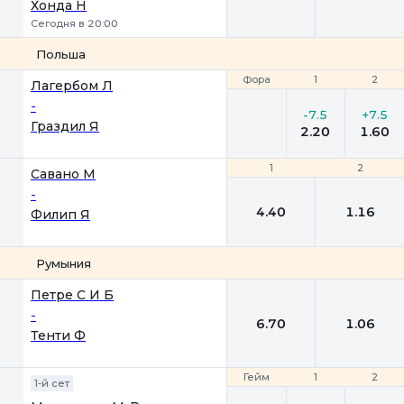
Хонда Н
Сегодня в 20:00
Польша
Фора
Фора
1
1
2
2
Лагербом Л
-
-7.5
+7.5
Граздил Я
2.20
1.60
1
1
2
2
Савано М
-
4.40
1.16
Филип Я
Румыния
1
2
Петре С И Б
-
6.70
1.06
Тенти Ф
Гейм
Гейм
1
1
2
2
1-й сет