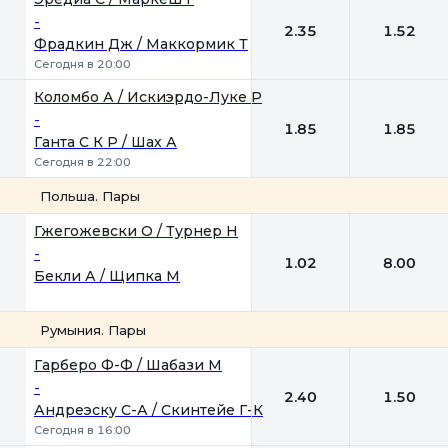
-
2.35
1.52
Фрадкин Дж / Маккормик Т
Сегодня в 20:00
Коломбо А / Искиэрдо-Луке Р
-
1.85
1.85
Ганта С К Р / Шах А
Сегодня в 22:00
Польша. Пары
1
2
Гжегожевски О / Турнер Н
-
1.02
8.00
Бекли А / Щипка М
Румыния. Пары
1
2
Гарберо Ф-Ф / Шабази М
-
2.40
1.50
Андреэску С-А / Скинтейе Г-К
Сегодня в 16:00