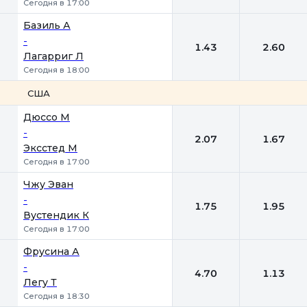
Сегодня в 17:00
Базиль А
-
1.43
2.60
Лагарриг Л
Сегодня в 18:00
США
1
2
Дюссо М
-
2.07
1.67
Эксстед М
Сегодня в 17:00
Чжу Эван
-
1.75
1.95
Вустендик К
Сегодня в 17:00
Фрусина А
-
4.70
1.13
Легу Т
Сегодня в 18:30