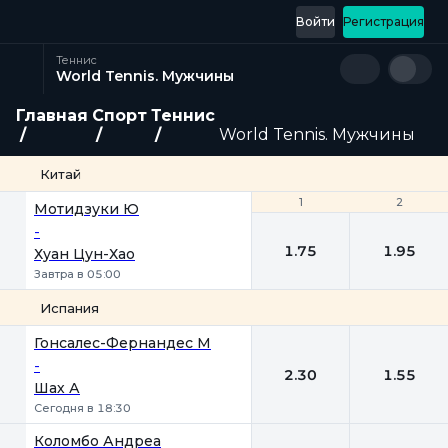
Войти
Регистрация
Теннис
World Tennis. Мужчины
Главная
Спорт
Теннис
World Tennis. Мужчины
Китай
1
1
2
2
Мотидзуки Ю
-
1.75
1.95
Хуан Цун-Хао
Завтра в 05:00
Испания
1
2
Гонсалес-Фернандес М
-
2.30
1.55
Шах А
Сегодня в 18:30
Коломбо Андреа