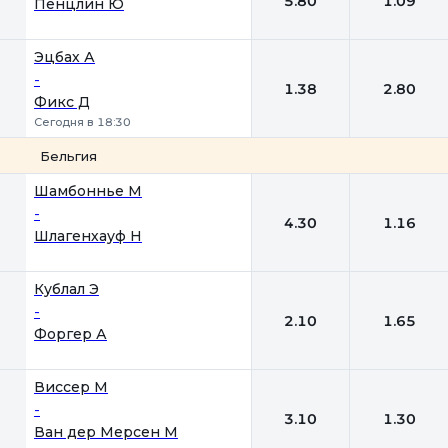
5.80
1.09
Пенцлин Ю
Эцбах А
-
1.38
2.80
Фикс Д
Сегодня в 18:30
Бельгия
1
2
Шамбоннье М
-
4.30
1.16
Шлагенхауф Н
Кублал Э
-
2.10
1.65
Форгер А
Виссер М
-
3.10
1.30
Ван дер Мерсен М