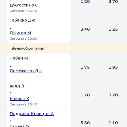
1.20
3.70
Д'Агостино С
Сегодня в 16:10
Табакко Дж
-
3.40
1.25
Джунта М
Сегодня в 20:00
Великобритания
1
2
Чебан М
-
1.75
1.95
Лоффхаген Дж
Хадд Э
-
1.28
3.20
Коклен Х
Сегодня в 15:40
Педрико-Кравцов А
-
5.50
1.10
Тарвет О