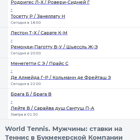
1
2
Родригес Л-Х / Ровери-Сидней Г
-
Тосетту Р / Занеллату Н
Сегодня в 18:00
Лестон Т-Х / Сарате К-М
-
Ремонди-Паготту В-У / Шьессль Ж-Э
Сегодня в 20:00
Менегетти С Э / Прайс С
-
Де Алмейда Г-Р / Кольманн де Фрейташ Э
Сегодня в 22:00
Брага Б / Брага В
-
Лейте В / Сарайва душ Сантуш П-А
Завтра в 01:30
World Tennis. Мужчины: ставки на
Теннис в Букмекерской Компании