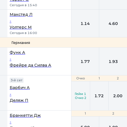
Сегодня в 15:40
Макстед Л
-
1.14
4.60
Уолтерс М
Сегодня в 16:00
Германия
1
2
Функ А
-
1.77
1.93
Фрейре да Силва А
Очко
Очко
1
1
2
2
3-й сет
Барбич А
-
Гейм 1
1.72
2.00
Очко 2
Деляж П
1
1
2
2
Бранкетти Дж
-