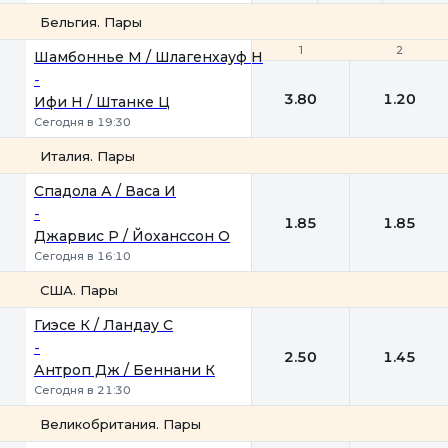
Бельгия. Пары
1
1
2
2
Шамбоннье М / Шлагенхауф Н
-
3.80
1.20
Ифи Н / Штанке Ц
Сегодня в 19:30
Италия. Пары
1
2
Спадола А / Васа И
-
1.85
1.85
Джарвис Р / Йоханссон О
Сегодня в 16:10
США. Пары
1
2
Гиэсе К / Ландау С
-
2.50
1.45
Антроп Дж / Беннани К
Сегодня в 21:30
Великобритания. Пары