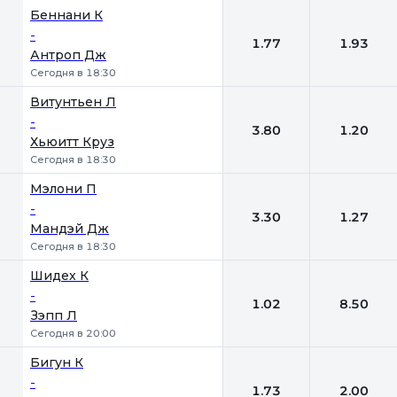
Беннани К
-
1.77
1.93
Антроп Дж
Сегодня в 18:30
Витунтьен Л
-
3.80
1.20
Хьюитт Круз
Сегодня в 18:30
Мэлони П
-
3.30
1.27
Мандэй Дж
Сегодня в 18:30
Шидех К
-
1.02
8.50
Зэпп Л
Сегодня в 20:00
Бигун К
-
1.73
2.00