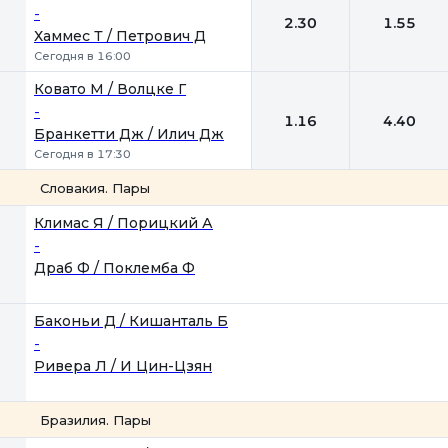
-
2.30
1.55
Хаммес Т / Петрович Д
Сегодня в 16:00
Ковато М / Волцке Г
-
1.16
4.40
Бранкетти Дж / Илич Дж
Сегодня в 17:30
Словакия. Пары
1
2
Климас Я / Порицкий А
-
Драб Ф / Поклемба Ф
Баконьи Д / Кишанталь Б
-
Ривера Л / И Цин-Цзян
Бразилия. Пары