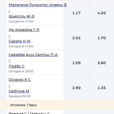
1
2
Мелигени Родригес-Алвеш Ф
-
1.17
4.20
Шьессль Ж-Э
Сегодня в 17:00
Де Алмейда Г-Р
-
2.02
1.70
Сарате К-М
Сегодня в 17:00
Сарайва душ Сантуш П-А
-
1.09
5.80
Прайс С
Сегодня в 18:00
Осорио Х-С
-
2.90
1.35
Сейтуне М
Завтра в 00:00
Испания. Пары
1
2
Эредиа С / Маркеш Г