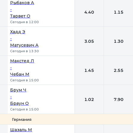
1
2
Рыбаков А
-
4.40
1.15
Тарвет О
Сегодня в 12:00
Хадд Э
-
3.05
1.30
Матусевич А
Сегодня в 13:30
Макстед Л
-
1.45
2.55
Чебан М
Сегодня в 15:00
Брум Ч
-
1.02
7.90
Браун О
Сегодня в 15:00
Германия
1
2
Шазаль М