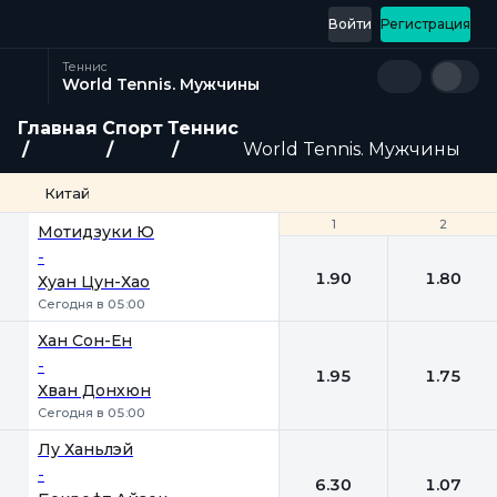
Войти
Регистрация
Теннис
World Tennis. Мужчины
Главная
Спорт
Теннис
World Tennis. Мужчины
Китай
1
1
2
2
Мотидзуки Ю
-
1.90
1.80
Хуан Цун-Хао
Сегодня в 05:00
Хан Сон-Ен
-
1.95
1.75
Хван Донхюн
Сегодня в 05:00
Лу Ханьлэй
-
6.30
1.07