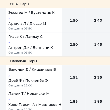
США. Пары
1
2
Эксстед М / Вустендик К
-
1.50
2.40
Ардила Л / Дюссо М
Сегодня в 03:50
Гиэсе К / Ландау С
-
2.50
1.45
Антроп Дж / Беннани К
Сегодня в 03:50
Словакия. Пары
1
2
Баконьи Д / Кишанталь Б
-
1.52
2.35
Драб Ф / Поклемба Ф
Сегодня в 11:00
Ланик Т / Новански М
-
1.85
1.85
Хиль-Гарсия А / Маштаков Н
Сегодня в 12:30