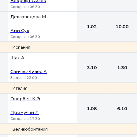
Бекрофт Айзек
Сегодня в 06:30
Деллаведова М
-
1.02
10.00
Анн Сук
Сегодня в 06:30
Испания
1
2
Шах А
-
3.10
1.30
Санчес-Килес А
Завтра в 23:00
Италия
1
2
Овербек К-Э
-
1.08
6.10
Примуччи Л
Сегодня в 17:30
Великобритания