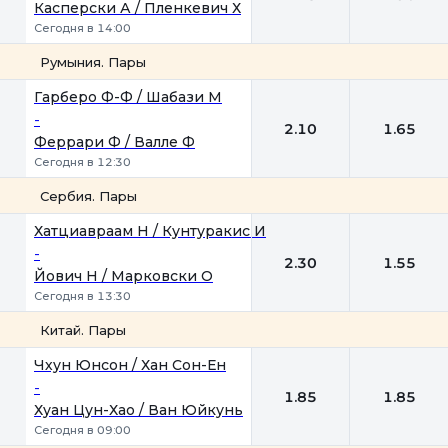
Касперски А / Пленкевич Х
Сегодня в 14:00
Румыния. Пары
1
2
Гарберо Ф-Ф / Шабази М
-
2.10
1.65
Феррари Ф / Валле Ф
Сегодня в 12:30
Сербия. Пары
1
2
Хатциавраам Н / Кунтуракис И
-
2.30
1.55
Йович Н / Марковски О
Сегодня в 13:30
Китай. Пары
1
2
Чхун Юнсон / Хан Сон-Ен
-
1.85
1.85
Хуан Цун-Хао / Ван Юйкунь
Сегодня в 09:00