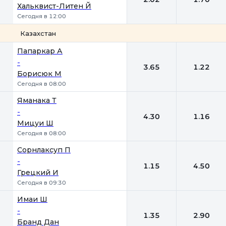
Хальквист-Литен Й
Сегодня в 12:00
Казахстан
1
2
Папаркар А
-
3.65
1.22
Борисюк М
Сегодня в 08:00
Яманака Т
-
4.30
1.16
Мицуи Ш
Сегодня в 08:00
Сорнлаксуп П
-
1.15
4.50
Грецкий И
Сегодня в 09:30
Имаи Ш
-
1.35
2.90
Бранд Дан