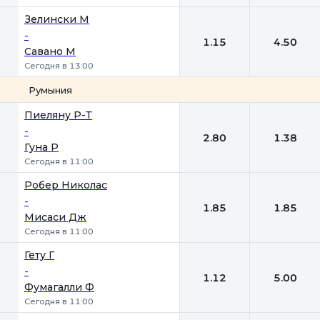
Зелински М
-
1.15
4.50
Савано М
Сегодня в 13:00
Румыния
1
2
Пиеляну Р-Т
-
2.80
1.38
Гуна Р
Сегодня в 11:00
Робер Николас
-
1.85
1.85
Мисаси Дж
Сегодня в 11:00
Гету Г
-
1.12
5.00
Фумагалли Ф
Сегодня в 11:00