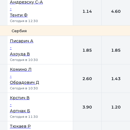
Андреэску С-А
-
1.14
4.60
Тенти Ф
Сегодня в 12:30
Сербия
1
2
Писарич А
-
1.85
1.85
Ахоуда В
Сегодня в 10:30
Комино Л
-
2.60
1.43
Обрадович Д
Сегодня в 10:30
Крстич В
-
3.90
1.20
Артнак Б
Сегодня в 11:30
Тюкаев Р