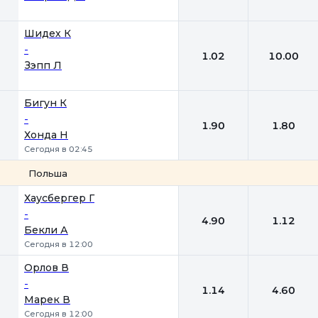
Шидех К
-
1.02
10.00
Зэпп Л
Бигун К
-
1.90
1.80
Хонда Н
Сегодня в 02:45
Польша
1
2
Хаусбергер Г
-
4.90
1.12
Бекли А
Сегодня в 12:00
Орлов В
-
1.14
4.60
Марек В
Сегодня в 12:00