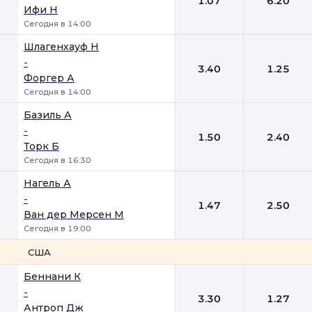
1.07
6.20
Ифи Н
Сегодня в 14:00
Шлагенхауф Н
-
3.40
1.25
Форгер А
Сегодня в 14:00
Базиль А
-
1.50
2.40
Торк Б
Сегодня в 16:30
Нагель А
-
1.47
2.50
Ван дер Мерсен М
Сегодня в 19:00
США
1
2
Беннани К
-
3.30
1.27
Антроп Дж