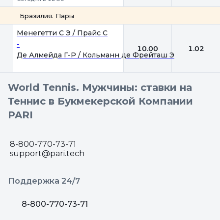
Бразилия. Пары
1
2
Менегетти С Э / Прайс С
-
10.00
1.02
Де Алмейда Г-Р / Кольманн де Фрейташ Э
World Tennis. Мужчины: ставки на
Теннис в Букмекерской Компании
PARI
8-800-770-73-71
support@pari.tech
Поддержка 24/7
8-800-770-73-71