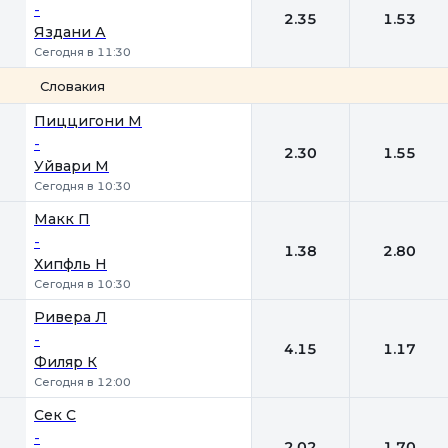
-
2.35
1.53
Яздани А
Сегодня в 11:30
Словакия
1
2
Пиццигони М
-
2.30
1.55
Уйвари М
Сегодня в 10:30
Макк П
-
1.38
2.80
Хипфль Н
Сегодня в 10:30
Ривера Л
-
4.15
1.17
Филяр К
Сегодня в 12:00
Сек С
-
2.02
1.70