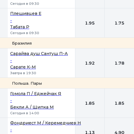
Сегодня в 09:30
Плешивцев Е
-
1.95
1.75
Табата Р
Сегодня в 09:30
Бразилия
1
2
Сарайва душ Сантуш П-А
-
1.92
1.78
Сарате К-М
Завтра в 19:30
Польша. Пары
1
2
Гомола П / Еджейчак Я
-
1.85
1.85
Бекли А / Щипка М
Сегодня в 14:00
Фондриест М / Керемедчиев Н
-
1.13
4.90