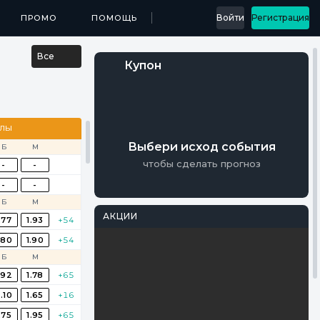
...
Войти
Регистрация
МЕДИА
ПРОМО
ПРИЛОЖЕНИЯ
ПОМОЩЬ
РЕЗУЛЬТАТЫ
Все
Купон
АЛЫ
Выбери исход события
Б
М
чтобы сделать прогноз
-
-
-
-
Б
М
АКЦИИ
.77
1.93
+54
PARI
.80
1.90
+54
Фрибеты на
Б
М
Мастерс
.92
1.78
+65
Осталось 17 Дней
.10
1.65
+16
.75
1.95
+65