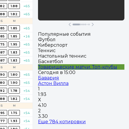
Участвовать
.82
1.88
+65
Перейти
.88
1.82
+65
Б
М
.85
1.85
+65
Популярные события
.85
1.85
+16
Футбол
.75
1.95
+65
Киберспорт
Теннис
.87
1.83
+65
Настольный теннис
.87
1.83
+65
Баскетбол
Товарищеские матчи. Топ-клубы
Б
М
Сегодня в 15:00
.90
1.80
+65
Бавария
.80
1.90
+65
Астон Вилла
1
.92
1.78
+54
1.93
.88
1.82
+54
Х
4.10
Б
М
2
.95
1.75
+54
3.30
.77
1.93
+54
Еще 784 котировки
.90
1.80
+54