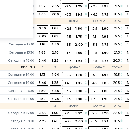
Сегодня в 14:30
1.52
2.35
21.5
1
-2.5
1.75
+2.5
1.95
Сегодня в 15:00
1.03
7.60
18.5
1
-6.5
1.95
+6.5
1.75
1
2
ФОРА 1
ФОРА 2
ТОТАЛ
Сегодня в 12:00
2.10
1.65
21.5
1
+2.5
1.80
-2.5
1.90
2.07
1.67
9.5
1
+1.5
1.75
-1.5
1.95
Сегодня в 13:30
1.16
4.30
19.5
1
-5.5
2.00
+5.5
1.73
Сегодня в 13:30
1.65
2.10
21.5
1
-1.5
1.80
+1.5
1.90
Сегодня в 16:00
3.40
1.25
20.5
1
+4.5
1.93
-4.5
1.77
БЕЛЬГИЯ
1
2
ФОРА 1
ФОРА 2
ТОТАЛ
Сегодня в 14:00
1.13
4.90
19.5
1
-5.5
1.78
+5.5
1.92
Сегодня в 14:00
3.40
1.25
20.5
1
+4.5
1.85
-4.5
1.85
Сегодня в 16:30
1.50
2.40
21.5
1
-3.5
1.90
+3.5
1.80
Сегодня в 19:00
1.57
2.25
21.5
1
-2.5
1.80
+2.5
1.90
1
2
ФОРА 1
ФОРА 2
ТОТАЛ
Сегодня в 17:00
2.40
1.50
22.5
1
+2.5
1.92
-2.5
1.78
Сегодня в 18:30
2.75
1.40
20.5
1
+3.5
2.00
-3.5
1.73
Сегодня в 18:30
1.32
3.00
21.5
1