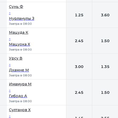
Сунь Ф
-
1.25
3.60
Нурланулы З
Завтра в 08:00
Мацуда К
-
2.45
1.50
Мацуока Х
Завтра в 08:00
Урсу В
-
3.00
1.35
Дхамне М
Завтра в 08:00
Имамура М
-
2.45
1.50
Гибодо А
Завтра в 08:00
Султанов Х
-