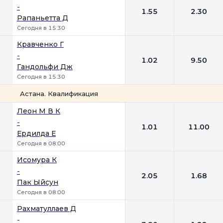
-
1.55
2.30
Рапаньетта Д
Сегодня в 15:30
Кравченко Г
-
1.02
9.50
Гандольфи Дж
Сегодня в 15:30
Астана. Квалификация
1
2
Леон М В К
-
1.01
11.00
Ердилда Е
Сегодня в 08:00
Исомура К
-
2.05
1.68
Пак Ыйсун
Сегодня в 08:00
Рахматуллаев Д
-