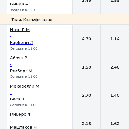
1.45
2.55
Бинда А
Завтра в 08:00
Тоди. Квалификация
1
2
Ноче Г-М
-
4.70
1.14
Карбони Л
Сегодня в 11:00
Абоян В
-
1.50
2.40
Гомберг М
Сегодня в 11:00
Мекарелли М
-
2.70
1.40
Васа Э
Сегодня в 11:00
Риберо Ф
-
2.15
1.62
Маштаков Н