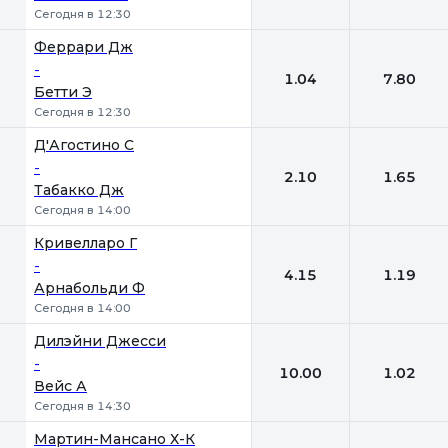
Сегодня в 12:30
Феррари Дж
-
1.04
7.80
Бетти Э
Сегодня в 12:30
Д'Агостино С
-
2.10
1.65
Табакко Дж
Сегодня в 14:00
Кривелларо Г
-
4.15
1.19
Арнабольди Ф
Сегодня в 14:00
Дилэйни Джесси
-
10.00
1.02
Вейс А
Сегодня в 14:30
Мартин-Мансано Х-К