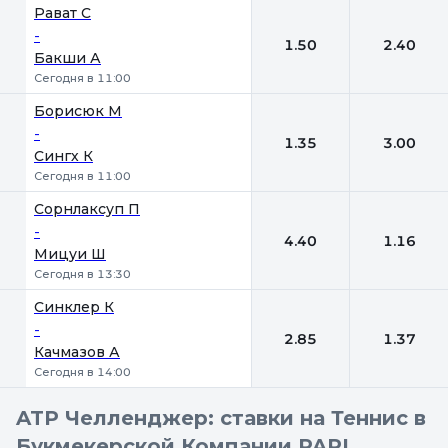
Рават С
-
1.50
2.40
Бакши А
Сегодня в 11:00
Борисюк М
-
1.35
3.00
Сингх К
Сегодня в 11:00
Сорнлаксуп П
-
4.40
1.16
Мицуи Ш
Сегодня в 13:30
Синклер К
-
2.85
1.37
Качмазов А
Сегодня в 14:00
ATP Челленджер: ставки на Теннис в
Букмекерской Компании PARI