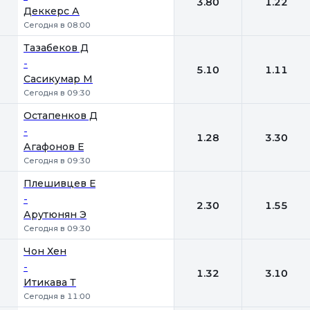
3.80
1.22
Деккерс А
Сегодня в 08:00
Тазабеков Д
-
5.10
1.11
Сасикумар М
Сегодня в 09:30
Остапенков Д
-
1.28
3.30
Агафонов Е
Сегодня в 09:30
Плешивцев Е
-
2.30
1.55
Арутюнян Э
Сегодня в 09:30
Чон Хен
-
1.32
3.10
Итикава Т
Сегодня в 11:00