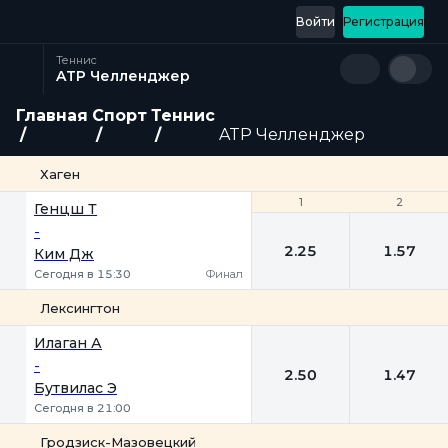
Войти
Регистрация
Теннис
ATP Челленджер
Главная
Спорт
Теннис
ATP Челленджер
Хаген
1
1
2
2
Генцш Т
-
2.25
1.57
Ким Дж
Сегодня в 15:30
Финал
Лексингтон
1
2
Илаган А
-
2.50
1.47
Бутвилас Э
Сегодня в 21:00
Гродзиск-Мазовецкий