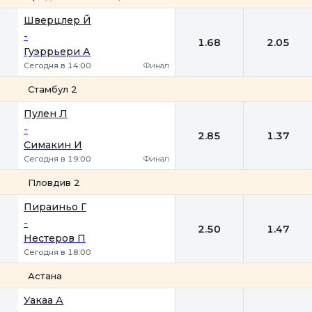
1
2
Шверцлер Й
-
1.68
2.05
Гуэррьери А
Сегодня в 14:00
Финал
Стамбул 2
1
2
Пулен Л
-
2.85
1.37
Симакин И
Сегодня в 19:00
Финал
Пловдив 2
1
2
Пираиньо Г
-
2.50
1.47
Нестеров П
Сегодня в 18:00
Астана
1
2
Уакаа А