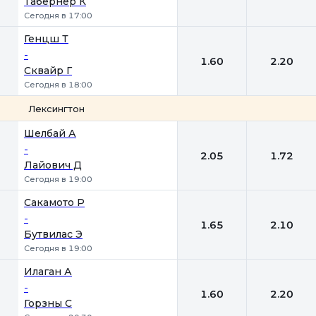
Табернер К
Сегодня в 17:00
Генцш Т
-
1.60
2.20
Сквайр Г
Сегодня в 18:00
Лексингтон
1
2
Шелбай А
-
2.05
1.72
Лайович Д
Сегодня в 19:00
Сакамото Р
-
1.65
2.10
Бутвилас Э
Сегодня в 19:00
Илаган А
-
1.60
2.20
Горзны С