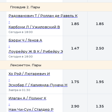
Пловдив 2. Пары
1
2
Радованович Т / Роллан де Равель К
-
1.85
1.85
Карбони Л / Ужиловский В
Сегодня в 18:00
Бэрри Ч / Генов А
-
1.47
2.50
Лоурейру Ж В К / Рибейру Э
Сегодня в 18:00
Лексингтон. Пары
1
2
Хо Рэй / Лютаревич И
-
1.75
1.95
Эскобар Г / Калиянда-Пунача Н
Завтра в 01:30
Илаган А / Полинг К
-
2.90
1.35
Нам Чи-Сун / Сталдер Р