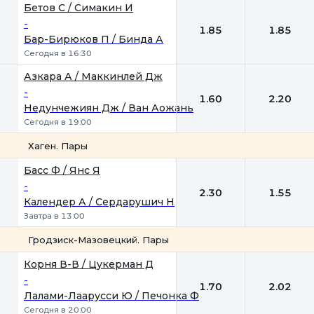
1
2
Бетов С / Симакин И
-
1.85
1.85
Бар-Бирюков П / Бинда А
Сегодня в 16:30
Азкара А / Маккинлей Дж
-
1.60
2.20
Недунчежиян Дж / Ван Аожань
Сегодня в 19:00
Хаген. Пары
1
2
Басс Ф / Янс Я
-
2.30
1.55
Календер А / Сердарушич Н
Завтра в 13:00
Гродзиск-Мазовецкий. Пары
1
2
Корня В-В / Цукерман Д
-
1.70
2.02
Лалами-Лаарусси Ю / Печонка Ф
Сегодня в 20:00