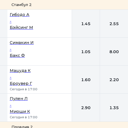
Стамбул 2
1
2
Гибодо А
-
1.45
2.55
Бэйсинг М
Симакин И
-
1.05
8.00
Бакс Ф
Мацуда К
-
1.60
2.20
Броувер Г
Сегодня в 17:00
Пулен Л
-
2.90
1.35
Миоши К
Сегодня в 17:00
Пловдив 2