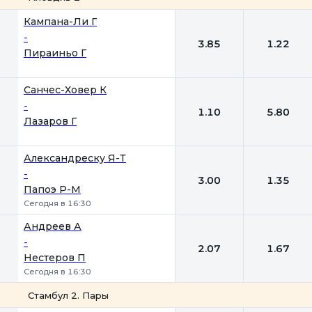
1
2
Кампана-Ли Г
-
3.85
1.22
Пираиньо Г
Санчес-Ховер К
-
1.10
5.80
Лазаров Г
Александреску Я-Т
-
3.00
1.35
Папоэ Р-М
Сегодня в 16:30
Андреев А
-
2.07
1.67
Нестеров П
Сегодня в 16:30
Стамбул 2. Пары