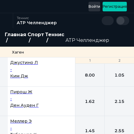
Войти
Регистрация
Теннис
ATP Челленджер
Главная
Спорт
Теннис
ATP Челленджер
Хаген
1
1
2
2
Джустино Л
-
8.00
1.05
Ким Дж
Пирош Ж
-
1.62
2.15
Ден Ауден Г
Меллер Э
-
1.45
2.55