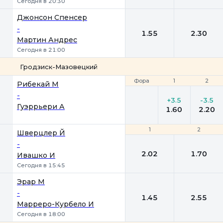
Сегодня в 20:30
Джонсон Спенсер
-
1.55
2.30
Мартин Андрес
Сегодня в 21:00
Гродзиск-Мазовецкий
Фора
Фора
1
1
2
2
Рибекай М
-
+3.5
-3.5
Гуэррьери А
1.60
2.20
1
1
2
2
Шверцлер Й
-
2.02
1.70
Ивашко И
Сегодня в 15:45
Эрар М
-
1.45
2.55
Марреро-Курбело И
Сегодня в 18:00