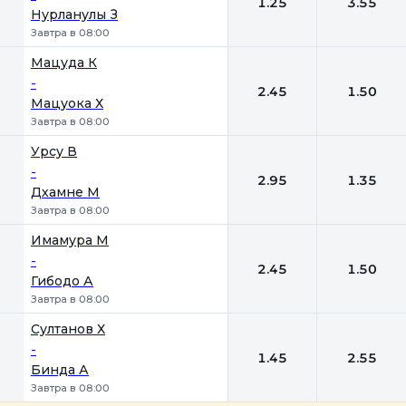
1.25
3.55
Нурланулы З
Завтра в 08:00
Мацуда К
-
2.45
1.50
Мацуока Х
Завтра в 08:00
Урсу В
-
2.95
1.35
Дхамне М
Завтра в 08:00
Имамура М
-
2.45
1.50
Гибодо А
Завтра в 08:00
Султанов Х
-
1.45
2.55
Бинда А
Завтра в 08:00