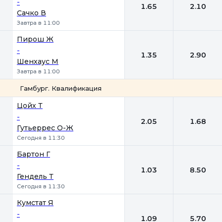
-
1.65
2.10
Сачко В
Завтра в 11:00
Пирош Ж
-
1.35
2.90
Шенхаус М
Завтра в 11:00
Гамбург. Квалификация
1
2
Цойх Т
-
2.05
1.68
Гутьеррес О-Ж
Сегодня в 11:30
Бартон Г
-
1.03
8.50
Гендель Т
Сегодня в 11:30
Кумстат Я
-
1.09
5.70