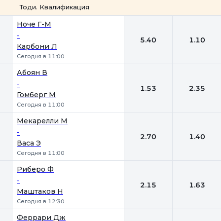
Тоди. Квалификация
1
2
Ноче Г-М
-
5.40
1.10
Карбони Л
Сегодня в 11:00
Абоян В
-
1.53
2.35
Гомберг М
Сегодня в 11:00
Мекарелли М
-
2.70
1.40
Васа Э
Сегодня в 11:00
Риберо Ф
-
2.15
1.63
Маштаков Н
Сегодня в 12:30
Феррари Дж