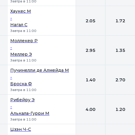
Завтра в 11:00
Хаукес М
-
2.05
1.72
Нагал С
Завтра в 11:00
Моллекер Р
-
2.95
1.35
Меллер Э
Завтра в 11:00
Пучинелли де Алмейда М
-
1.40
2.70
Броска Ф
Завтра в 11:00
Рибейру Э
-
4.00
1.20
Алькала-Гурри М
Завтра в 11:00
Цзэн Ч-С