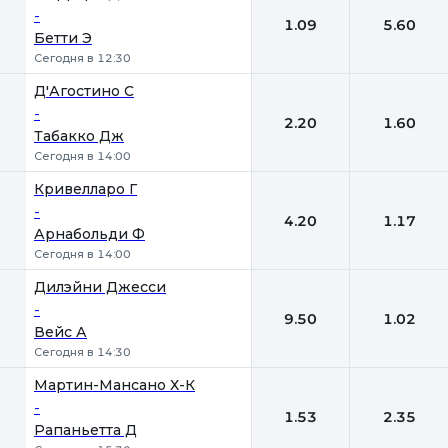
-
1.09
5.60
Бетти Э
Сегодня в 12:30
Д'Агостино С
-
2.20
1.60
Табакко Дж
Сегодня в 14:00
Кривелларо Г
-
4.20
1.17
Арнабольди Ф
Сегодня в 14:00
Дилэйни Джесси
-
9.50
1.02
Вейс А
Сегодня в 14:30
Мартин-Мансано Х-К
-
1.53
2.35
Рапаньетта Д