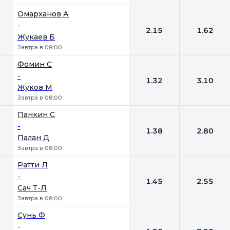
Омарханов А
-
2.15
1.62
Жукаев Б
Завтра в 08:00
Фомин С
-
1.32
3.10
Жуков М
Завтра в 08:00
Панкин С
-
1.38
2.80
Палан Д
Завтра в 08:00
Ратти Л
-
1.45
2.55
Сач Т-Л
Завтра в 08:00
Сунь Ф
-