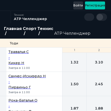
Войти
Регистрация
Теннис
ATP Челленджер
Главная
Спорт
Теннис
ATP Челленджер
Тоди
1
1
2
2
Травалья С
-
1.32
3.10
Кикер Н
Завтра в 11:00
Санчес-Искиэрдо Н
-
1.50
2.45
Пираиньо Г
Завтра в 11:00
Рока-Баталья О
-
1.87
1.88