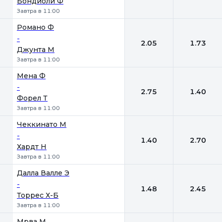
Бондиоли Ф
Завтра в 11:00
Романо Ф
-
2.05
1.73
Джунта М
Завтра в 11:00
Мена Ф
-
2.75
1.40
Форел Т
Завтра в 11:00
Чеккинато М
-
1.40
2.70
Хардт Н
Завтра в 11:00
Далла Валле Э
-
1.48
2.45
Торрес Х-Б
Завтра в 11:00
Мрва М