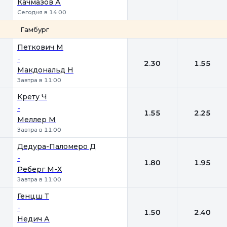
Качмазов А
Сегодня в 14:00
Гамбург
1
2
Петкович М
-
2.30
1.55
Макдональд Н
Завтра в 11:00
Крету Ч
-
1.55
2.25
Меллер М
Завтра в 11:00
Дедура-Паломеро Д
-
1.80
1.95
Реберг М-Х
Завтра в 11:00
Генцш Т
-
1.50
2.40
Недич А