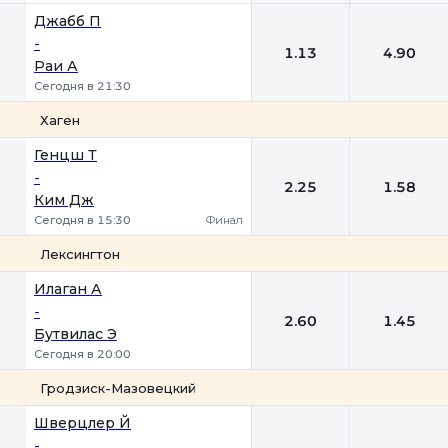
Джабб П
-
1.13
4.90
Раи А
Сегодня в 21:30
Хаген
1
2
Генцш Т
-
2.25
1.58
Ким Дж
Сегодня в 15:30
Финал
Лексингтон
1
2
Илаган А
-
2.60
1.45
Бутвилас Э
Сегодня в 20:00
Гродзиск-Мазовецкий
1
2
Шверцлер Й
-