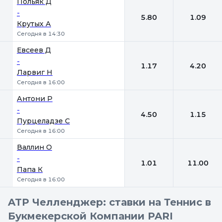
Польяк Д
-
5.80
1.09
Крутых А
Сегодня в 14:30
Евсеев Д
-
1.17
4.20
Ларвиг Н
Сегодня в 16:00
Антони Р
-
4.50
1.15
Пурцеладзе С
Сегодня в 16:00
Валлин О
-
1.01
11.00
Папа К
Сегодня в 16:00
ATP Челленджер: ставки на Теннис в
Букмекерской Компании PARI