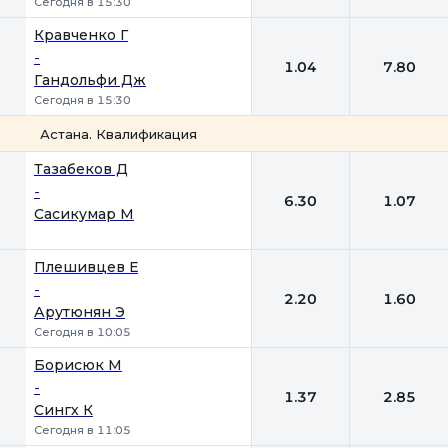
Сегодня в 15:30
Кравченко Г
-
1.04
7.80
Гандольфи Дж
Сегодня в 15:30
Астана. Квалификация
1
2
Тазабеков Д
-
6.30
1.07
Сасикумар М
Плешивцев Е
-
2.20
1.60
Арутюнян Э
Сегодня в 10:05
Борисюк М
-
1.37
2.85
Сингх К
Сегодня в 11:05