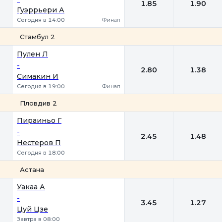
1.85
1.90
Гуэррьери А
Сегодня в 14:00
Финал
Стамбул 2
1
2
Пулен Л
-
2.80
1.38
Симакин И
Сегодня в 19:00
Финал
Пловдив 2
1
2
Пираиньо Г
-
2.45
1.48
Нестеров П
Сегодня в 18:00
Астана
1
2
Уакаа А
-
3.45
1.27
Цуй Цзе
Завтра в 08:00