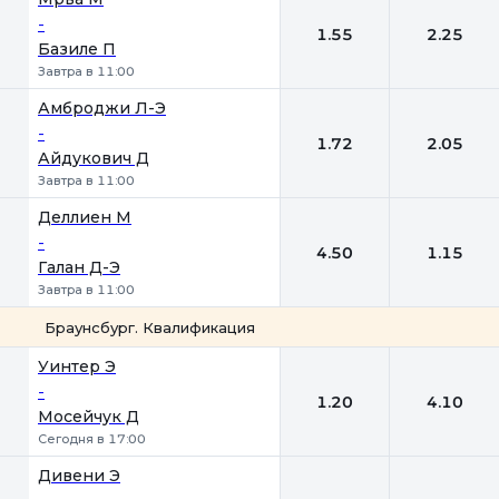
-
1.55
2.25
Базиле П
Завтра в 11:00
Амброджи Л-Э
-
1.72
2.05
Айдукович Д
Завтра в 11:00
Деллиен М
-
4.50
1.15
Галан Д-Э
Завтра в 11:00
Браунсбург. Квалификация
1
2
Уинтер Э
-
1.20
4.10
Мосейчук Д
Сегодня в 17:00
Дивени Э