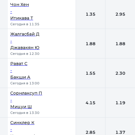
Чон Хен
-
1.35
2.95
Итикава Т
Сегодня в 11:35
Жалгасбай Д
-
1.88
1.88
Джавакян Ю
Сегодня в 12:30
Рават С
-
1.55
2.30
Бакши А
Сегодня в 13:00
Сорнлаксуп П
-
4.15
1.19
Мицуи Ш
Сегодня в 13:30
Синклер К
-
2.85
1.37