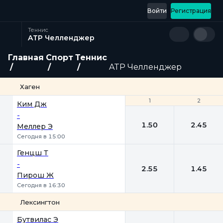
Войти
Регистрация
Теннис
ATP Челленджер
Главная
Спорт
Теннис
ATP Челленджер
Хаген
1
1
2
2
Ким Дж
-
1.50
2.45
Меллер Э
Сегодня в 15:00
Генцш Т
-
2.55
1.45
Пирош Ж
Сегодня в 16:30
Лексингтон
1
2
Бутвилас Э