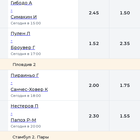
1
2
Гибодо А
-
2.45
1.50
Симакин И
Сегодня в 15:00
Пулен Л
-
1.52
2.35
Броувер Г
Сегодня в 17:00
Пловдив 2
1
2
Пираиньо Г
-
2.00
1.75
Санчес-Ховер К
Сегодня в 18:00
Нестеров П
-
2.30
1.55
Папоэ Р-М
Сегодня в 20:00
Стамбул 2. Пары