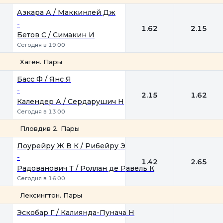
1
2
Азкара А / Маккинлей Дж
-
1.62
2.15
Бетов С / Симакин И
Сегодня в 19:00
Хаген. Пары
1
2
Басс Ф / Янс Я
-
2.15
1.62
Календер А / Сердарушич Н
Сегодня в 13:00
Пловдив 2. Пары
1
2
Лоурейру Ж В К / Рибейру Э
-
1.42
2.65
Радованович Т / Роллан де Равель К
Сегодня в 16:00
Лексингтон. Пары
1
2
Эскобар Г / Калиянда-Пунача Н