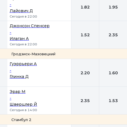
-
1.82
1.95
Лайович Д
Сегодня в 22:00
Джонсон Спенсер
-
1.52
2.35
Илаган А
Сегодня в 22:00
Гродзиск-Мазовецкий
1
2
Гуэррьери А
-
2.20
1.60
Глинка Д
Эрар М
-
2.35
1.53
Шверцлер Й
Сегодня в 14:00
Стамбул 2