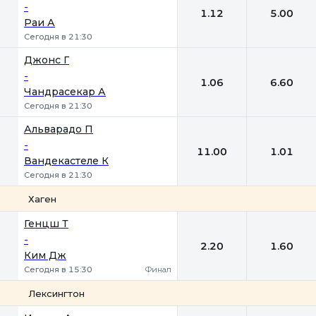
-
1.12
5.00
Раи А
Сегодня в 21:30
Джонс Г
-
1.06
6.60
Чандрасекар А
Сегодня в 21:30
Альварадо П
-
11.00
1.01
Вандекастеле К
Сегодня в 21:30
Хаген
1
2
Генцш Т
-
2.20
1.60
Ким Дж
Сегодня в 15:30
Финал
Лексингтон
1
2