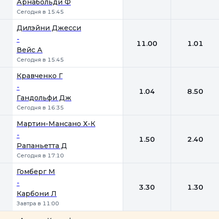
Арнабольди Ф
Сегодня в 15:45
Дилэйни Джесси
-
11.00
1.01
Вейс А
Сегодня в 15:45
Кравченко Г
-
1.04
8.50
Гандольфи Дж
Сегодня в 16:35
Мартин-Мансано Х-К
-
1.50
2.40
Рапаньетта Д
Сегодня в 17:10
Гомберг М
-
3.30
1.30
Карбони Л
Завтра в 11:00