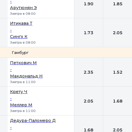
-
1.90
1.85
Арутюнян Э
Завтра в 08:00
Итикава Т
-
1.73
2.05
Сингх К
Завтра в 08:00
Гамбург
1
2
Петкович М
-
2.35
1.52
Макдональд Н
Завтра в 11:00
Крету Ч
-
2.05
1.68
Меллер М
Завтра в 11:00
Дедура-Паломеро Д
-
1.68
2.05