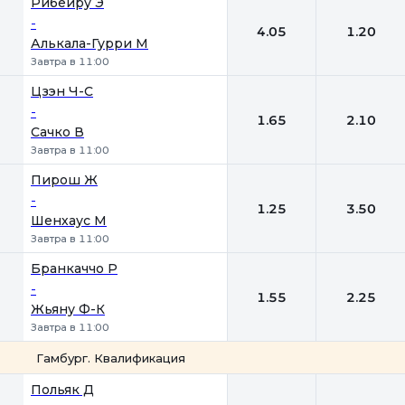
Рибейру Э
-
4.05
1.20
Алькала-Гурри М
Завтра в 11:00
Цзэн Ч-С
-
1.65
2.10
Сачко В
Завтра в 11:00
Пирош Ж
-
1.25
3.50
Шенхаус М
Завтра в 11:00
Бранкаччо Р
-
1.55
2.25
Жьяну Ф-К
Завтра в 11:00
Гамбург. Квалификация
1
2
Польяк Д