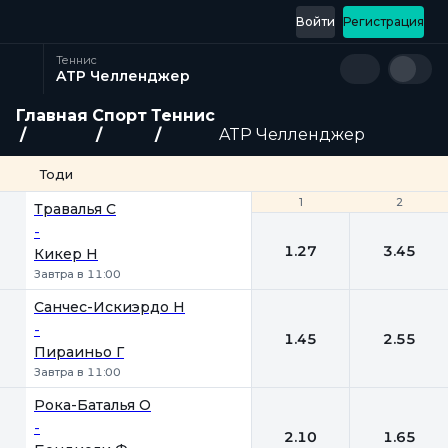
Войти
Регистрация
Теннис
ATP Челленджер
Главная
Спорт
Теннис
ATP Челленджер
Тоди
1
1
2
2
Травалья С
-
1.27
3.45
Кикер Н
Завтра в 11:00
Санчес-Искиэрдо Н
-
1.45
2.55
Пираиньо Г
Завтра в 11:00
Рока-Баталья О
-
2.10
1.65