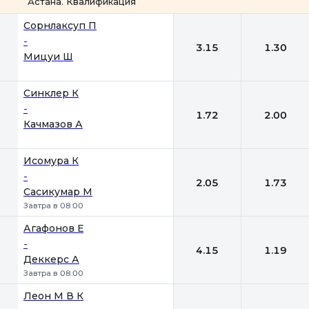
Астана. Квалификация
1
2
Сорнлаксуп П
-
3.15
1.30
Мицуи Ш
Синклер К
-
1.72
2.00
Качмазов А
Исомура К
-
2.05
1.73
Сасикумар М
Завтра в 08:00
Агафонов Е
-
4.15
1.19
Деккерс А
Завтра в 08:00
Леон М В К