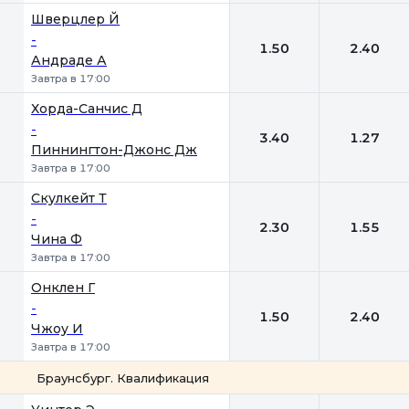
Шверцлер Й
-
1.50
2.40
Андраде А
Завтра в 17:00
Хорда-Санчис Д
-
3.40
1.27
Пиннингтон-Джонс Дж
Завтра в 17:00
Скулкейт Т
-
2.30
1.55
Чина Ф
Завтра в 17:00
Онклен Г
-
1.50
2.40
Чжоу И
Завтра в 17:00
Браунсбург. Квалификация
1
2