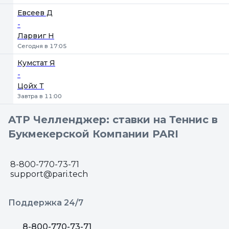
Евсеев Д
-
Ларвиг Н
Сегодня в 17:05
Кумстат Я
-
Цойх Т
Завтра в 11:00
ATP Челленджер: ставки на Теннис в
Букмекерской Компании PARI
8-800-770-73-71
support@pari.tech
Поддержка 24/7
8-800-770-73-71