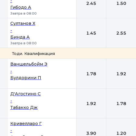
-
2.45
1.50
Гибодо А
Завтра в 08:00
Султанов Х
-
1.45
2.55
Бинда А
Завтра в 08:00
Тоди. Квалификация
1
2
Ваншельбойм Э
-
1.78
1.92
Булдорини П
Д'Агостино С
-
1.92
1.78
Табакко Дж
Кривелларо Г
-
3.90
1.20