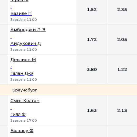
-
1.52
2.35
Базиле П
Завтра в 11:00
Амброджи Л-Э
-
1.72
2.05
Айдукович Д
Завтра в 11:00
Деллиен М
-
3.80
1.22
Галан Д-Э
Завтра в 11:00
Браунсбург
1
2
Смит Колтон
-
1.63
2.13
Гилл Ф
Завтра в 17:00
Балшоу Ф