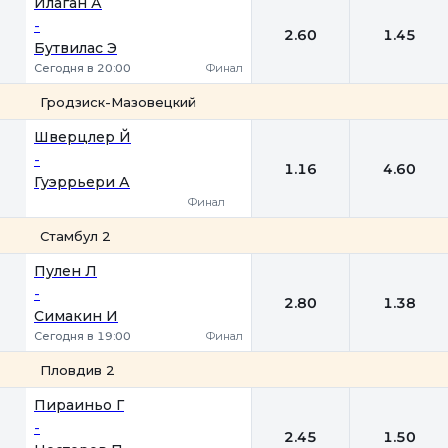
Илаган А
-
2.60
1.45
Бутвилас Э
Сегодня в 20:00
Финал
Гродзиск-Мазовецкий
1
2
Шверцлер Й
-
1.16
4.60
Гуэррьери А
Финал
Стамбул 2
1
2
Пулен Л
-
2.80
1.38
Симакин И
Сегодня в 19:00
Финал
Пловдив 2
1
2
Пираиньо Г
-
2.45
1.50