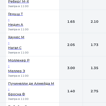
Реберг М-Х
Завтра в 11:00
Генцш Т
-
1.65
2.10
Недич А
Завтра в 11:00
Хаукес М
-
2.05
1.73
Нагал С
Завтра в 11:00
Моллекер Р
-
3.00
1.35
Меллер Э
Завтра в 11:00
Пучинелли де Алмейда М
-
1.40
2.75
Броска Ф
Завтра в 11:00