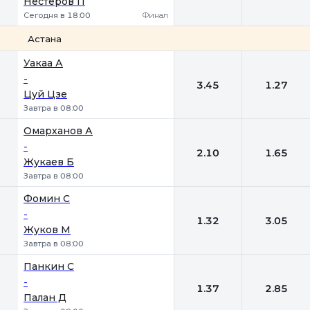
Нестеров П
Сегодня в 18:00
Финал
Астана
1
2
Уакаа А
-
3.45
1.27
Цуй Цзе
Завтра в 08:00
Омарханов А
-
2.10
1.65
Жукаев Б
Завтра в 08:00
Фомин С
-
1.32
3.05
Жуков М
Завтра в 08:00
Панкин С
-
1.37
2.85
Палан Д