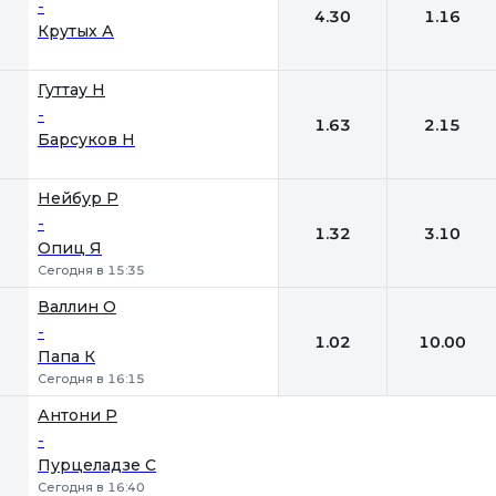
-
4.30
1.16
Крутых А
Гуттау Н
-
1.63
2.15
Барсуков Н
Нейбур Р
-
1.32
3.10
Опиц Я
Сегодня в 15:35
Валлин О
-
1.02
10.00
Папа К
Сегодня в 16:15
Антони Р
-
Пурцеладзе С
Сегодня в 16:40