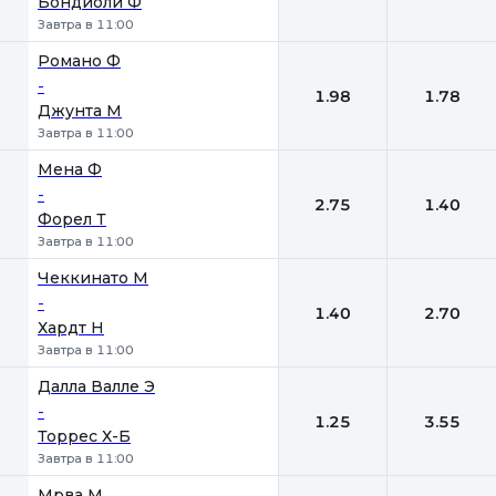
Бондиоли Ф
Завтра в 11:00
Романо Ф
-
1.98
1.78
Джунта М
Завтра в 11:00
Мена Ф
-
2.75
1.40
Форел Т
Завтра в 11:00
Чеккинато М
-
1.40
2.70
Хардт Н
Завтра в 11:00
Далла Валле Э
-
1.25
3.55
Торрес Х-Б
Завтра в 11:00
Мрва М