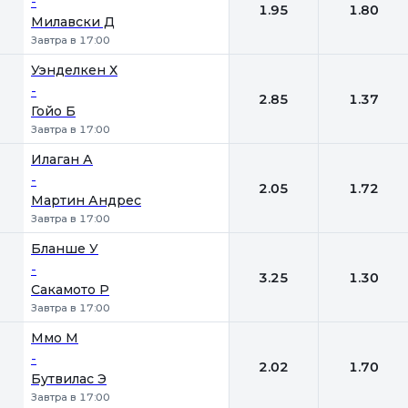
-
1.95
1.80
Милавски Д
Завтра в 17:00
Уэнделкен Х
-
2.85
1.37
Гойо Б
Завтра в 17:00
Илаган А
-
2.05
1.72
Мартин Андрес
Завтра в 17:00
Бланше У
-
3.25
1.30
Сакамото Р
Завтра в 17:00
Ммо М
-
2.02
1.70
Бутвилас Э
Завтра в 17:00