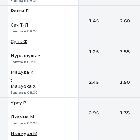
Завтра в 08:00
Ратти Л
-
1.45
2.60
Сач Т-Л
Завтра в 08:00
Сунь Ф
-
1.25
3.55
Нурланулы З
Завтра в 08:00
Мацуда К
-
2.45
1.50
Мацуока Х
Завтра в 08:00
Урсу В
-
2.95
1.35
Дхамне М
Завтра в 08:00
Имамура М