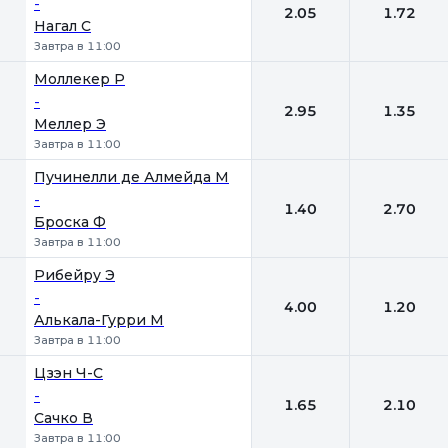
-
2.05
1.72
Нагал С
Завтра в 11:00
Моллекер Р
-
2.95
1.35
Меллер Э
Завтра в 11:00
Пучинелли де Алмейда М
-
1.40
2.70
Броска Ф
Завтра в 11:00
Рибейру Э
-
4.00
1.20
Алькала-Гурри М
Завтра в 11:00
Цзэн Ч-С
-
1.65
2.10
Сачко В
Завтра в 11:00