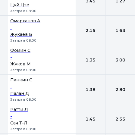
3.45
1.27
Цуй Цзе
Завтра в 08:00
Омарханов А
-
2.15
1.63
Жукаев Б
Завтра в 08:00
Фомин С
-
1.35
3.00
Жуков М
Завтра в 08:00
Панкин С
-
1.38
2.80
Палан Д
Завтра в 08:00
Ратти Л
-
1.45
2.55
Сач Т-Л
Завтра в 08:00