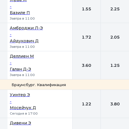
-
1.55
2.25
Базиле П
Завтра в 11:00
Амброджи Л-Э
-
1.72
2.05
Айдукович Д
Завтра в 11:00
Деллиен М
-
3.60
1.25
Галан Д-Э
Завтра в 11:00
Браунсбург. Квалификация
1
2
Уинтер Э
-
1.22
3.80
Мосейчук Д
Сегодня в 17:00
Дивени Э