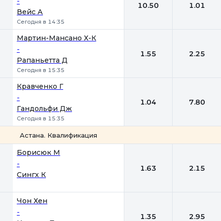
-
10.50
1.01
Вейс А
Сегодня в 14:35
Мартин-Мансано Х-К
-
1.55
2.25
Рапаньетта Д
Сегодня в 15:35
Кравченко Г
-
1.04
7.80
Гандольфи Дж
Сегодня в 15:35
Астана. Квалификация
1
2
Борисюк М
-
1.63
2.15
Сингх К
Чон Хен
-
1.35
2.95