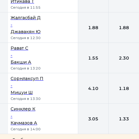
Итикава Т
Сегодня в 11:55
Жалгасбай Д
-
1.88
1.88
Джавакян Ю
Сегодня в 12:30
Рават С
-
1.55
2.30
Бакши А
Сегодня в 13:20
Сорнлаксуп П
-
4.10
1.18
Мицуи Ш
Сегодня в 13:30
Синклер К
-
3.05
1.33
Качмазов А
Сегодня в 14:00