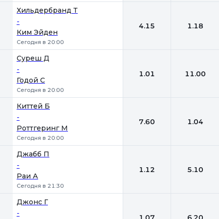
Хильдербранд Т
-
4.15
1.18
Ким Эйден
Сегодня в 20:00
Суреш Д
-
1.01
11.00
Годой С
Сегодня в 20:00
Киттей Б
-
7.60
1.04
Роттгеринг М
Сегодня в 20:00
Джабб П
-
1.12
5.10
Раи А
Сегодня в 21:30
Джонс Г
-
1.07
6.20