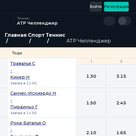
Войти
Регистрация
Теннис
ATP Челленджер
Главная
Спорт
Теннис
ATP Челленджер
Тоди
1
1
2
2
Травалья С
-
1.30
3.15
Кикер Н
Завтра в 11:00
Санчес-Искиэрдо Н
-
1.50
2.45
Пираиньо Г
Завтра в 11:00
Рока-Баталья О
-
2.10
1.65