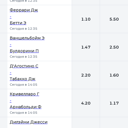
Сегодня в 12:35
Феррари Дж
-
1.10
5.50
Бетти Э
Сегодня в 12:35
Ваншельбойм Э
-
1.47
2.50
Булдорини П
Сегодня в 12:35
Д'Агостино С
-
2.20
1.60
Табакко Дж
Сегодня в 14:05
Кривелларо Г
-
4.20
1.17
Арнабольди Ф
Сегодня в 14:05
Дилэйни Джесси