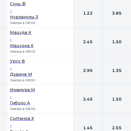
Сунь Ф
-
1.22
3.85
Нурланулы З
Завтра в 08:00
Мацуда К
-
2.45
1.50
Мацуока Х
Завтра в 08:00
Урсу В
-
2.95
1.35
Дхамне М
Завтра в 08:00
Имамура М
-
2.45
1.50
Гибодо А
Завтра в 08:00
Султанов Х
-
1.45
2.55