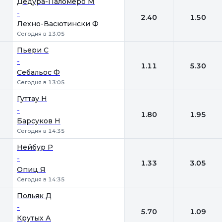
Дедура-Паломеро М
-
2.40
1.50
Лехно-Васютински Ф
Сегодня в 13:05
Пьери С
-
1.11
5.30
Себальос Ф
Сегодня в 13:05
Гуттау Н
-
1.80
1.95
Барсуков Н
Сегодня в 14:35
Нейбур Р
-
1.33
3.05
Опиц Я
Сегодня в 14:35
Польяк Д
-
5.70
1.09
Крутых А