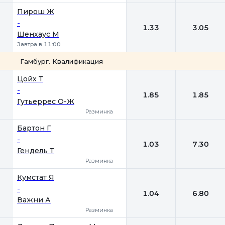
Пирош Ж
-
1.33
3.05
Шенхаус М
Завтра в 11:00
Гамбург. Квалификация
1
2
Цойх Т
-
1.85
1.85
Гутьеррес О-Ж
Разминка
Бартон Г
-
1.03
7.30
Гендель Т
Разминка
Кумстат Я
-
1.04
6.80
Важни А
Разминка