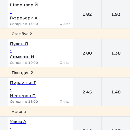
1
2
Шверцлер Й
-
1.82
1.93
Гуэррьери А
Сегодня в 14:00
Финал
Стамбул 2
1
2
Пулен Л
-
2.80
1.38
Симакин И
Сегодня в 19:00
Финал
Пловдив 2
1
2
Пираиньо Г
-
2.45
1.48
Нестеров П
Сегодня в 18:00
Финал
Астана
1
2
Уакаа А
-