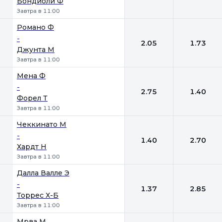
Бондиоли Ф
Завтра в 11:00
Романо Ф
-
2.05
1.73
Джунта М
Завтра в 11:00
Мена Ф
-
2.75
1.40
Форел Т
Завтра в 11:00
Чеккинато М
-
1.40
2.70
Хардт Н
Завтра в 11:00
Далла Валле Э
-
1.37
2.85
Торрес Х-Б
Завтра в 11:00
Мрва М