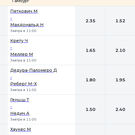
Гамбург
1
2
Петкович М
-
2.35
1.52
Макдональд Н
Завтра в 11:00
Крету Ч
-
1.65
2.10
Меллер М
Завтра в 11:00
Дедура-Паломеро Д
-
1.80
1.95
Реберг М-Х
Завтра в 11:00
Генцш Т
-
1.50
2.40
Недич А
Завтра в 11:00
Хаукес М