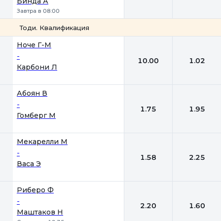
Бинда А
Завтра в 08:00
Тоди. Квалификация
1
2
Ноче Г-М
-
10.00
1.02
Карбони Л
Абоян В
-
1.75
1.95
Гомберг М
Мекарелли М
-
1.58
2.25
Васа Э
Риберо Ф
-
2.20
1.60
Маштаков Н