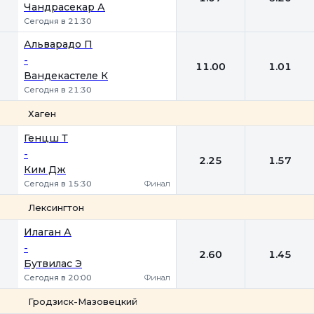
Чандрасекар А
Сегодня в 21:30
Альварадо П
-
11.00
1.01
Вандекастеле К
Сегодня в 21:30
Хаген
1
2
Генцш Т
-
2.25
1.57
Ким Дж
Сегодня в 15:30
Финал
Лексингтон
1
2
Илаган А
-
2.60
1.45
Бутвилас Э
Сегодня в 20:00
Финал
Гродзиск-Мазовецкий