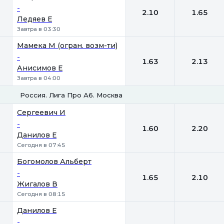
-
2.10
1.65
Ледяев Е
Завтра в 03:30
Мамека М (огран. возм-ти)
-
1.63
2.13
Анисимов Е
Завтра в 04:00
Россия. Лига Про А6. Москва
1
2
Сергеевич И
-
1.60
2.20
Данилов Е
Сегодня в 07:45
Богомолов Альберт
-
1.65
2.10
Жигалов В
Сегодня в 08:15
Данилов Е
-