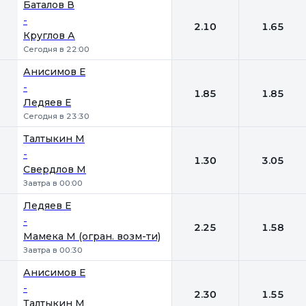
Баталов В
-
2.10
1.65
Круглов А
Сегодня в 22:00
Анисимов Е
-
1.85
1.85
Ледяев Е
Сегодня в 23:30
Талтыкин М
-
1.30
3.05
Свердлов М
Завтра в 00:00
Ледяев Е
-
2.25
1.58
Мамека М (огран. возм-ти)
Завтра в 00:30
Анисимов Е
-
2.30
1.55
Талтыкин М