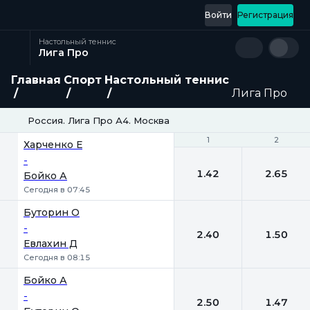
Войти
Регистрация
Настольный теннис
Лига Про
Главная
Спорт
Настольный теннис
Лига Про
Россия. Лига Про А4. Москва
1
1
2
2
Харченко Е
-
1.42
2.65
Бойко А
Сегодня в 07:45
Буторин О
-
2.40
1.50
Евлахин Д
Сегодня в 08:15
Бойко А
-
2.50
1.47