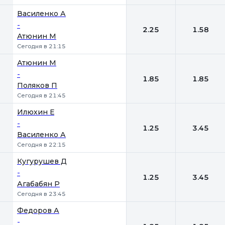
Василенко А
-
2.25
1.58
Атюнин М
Сегодня в 21:15
Атюнин М
-
1.85
1.85
Поляков П
Сегодня в 21:45
Илюхин Е
-
1.25
3.45
Василенко А
Сегодня в 22:15
Кугурушев Д
-
1.25
3.45
Агабабян Р
Сегодня в 23:45
Федоров А
-