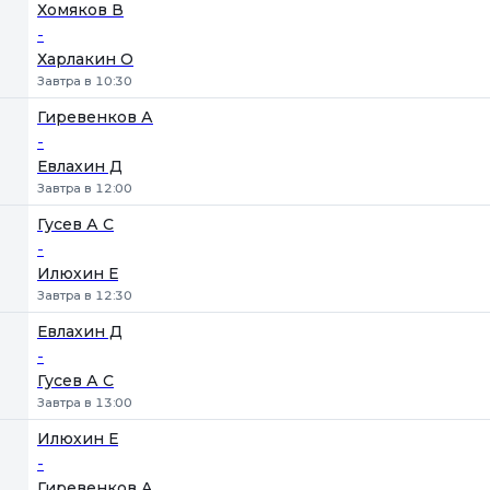
Хомяков В
-
Харлакин О
Завтра в 10:30
Гиревенков А
-
Евлахин Д
Завтра в 12:00
Гусев А С
-
Илюхин Е
Завтра в 12:30
Евлахин Д
-
Гусев А С
Завтра в 13:00
Илюхин Е
-
Гиревенков А