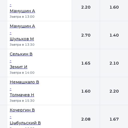
-
2.20
1.60
Манушин А
Завтра в 13:00
Манушин А
-
2.70
1.40
Шульков М
Завтра в 13:30
Селькин В
-
1.65
2.10
Земит И
Завтра в 14:00
Немашкало В
-
1.60
2.20
Толмачев Н
Завтра в 15:30
Кочергин В
-
2.08
1.67
Цыбульский В