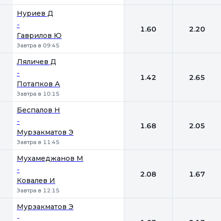
Нуриев Д
-
1.60
2.20
Гаврилов Ю
Завтра в 09:45
Ляличев Д
-
1.42
2.65
Потапков А
Завтра в 10:15
Беспалов Н
-
1.68
2.05
Мурзакматов Э
Завтра в 11:45
Мухамеджанов М
-
2.08
1.67
Ковалев И
Завтра в 12:15
Мурзакматов Э
-