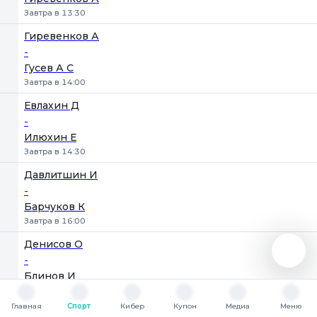
Завтра в 13:30
Гиревенков А
-
Гусев А С
Завтра в 14:00
Евлахин Д
-
Илюхин Е
Завтра в 14:30
Давлитшин И
-
Барчуков К
Завтра в 16:00
Денисов О
-
Блинов И
Завтра в 16:30
Главная
Спорт
Кибер
Купон
Медиа
Меню
Барчуков К
Главная
Спорт
Кибер
Купон
Медиа
Меню