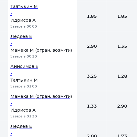
Талтыкин М
-
1.85
1.85
Идрисов А
Завтра в 00:00
Ледяев Е
-
2.90
1.35
Мамека М (огран. возм-ти)
Завтра в 00:30
Анисимов Е
-
3.25
1.28
Талтыкин М
Завтра в 01:00
Мамека М (огран. возм-ти)
-
1.33
2.90
Идрисов А
Завтра в 01:30
Ледяев Е
-
2.00
1.73