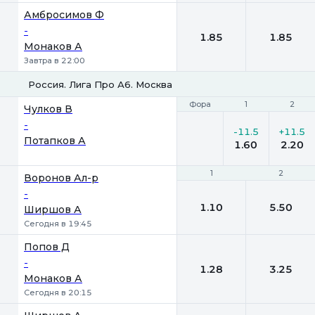
Амбросимов Ф
-
1.85
1.85
Монаков А
Завтра в 22:00
Россия. Лига Про А6. Москва
Фора
Фора
1
1
2
2
Чулков В
-
-11.5
+11.5
Потапков А
1.60
2.20
1
1
2
2
Воронов Ал-р
-
1.10
5.50
Ширшов А
Сегодня в 19:45
Попов Д
-
1.28
3.25
Монаков А
Сегодня в 20:15