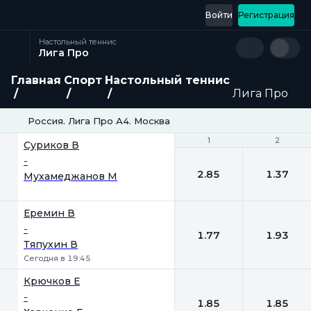
Войти
Регистрация
Настольный теннис
Лига Про
Главная
Спорт
Настольный теннис
Лига Про
Россия. Лига Про А4. Москва
1
1
2
2
Суриков В
-
2.85
1.37
Мухамеджанов М
Еремин В
-
1.77
1.93
Тяпухин В
Сегодня в 19:45
Крючков Е
-
1.85
1.85