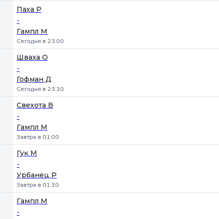
Паха Р
-
Гампл М
Сегодня в 23:00
Шваха О
-
Гофман Д
Сегодня в 23:30
Свехота В
-
Гампл М
Завтра в 01:00
Гук М
-
Урбанец Р
Завтра в 01:30
Гампл М
-