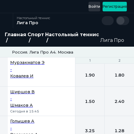
Войти
Регистрация
Настольный теннис
Лига Про
Главная
Спорт
Настольный теннис
Лига Про
Россия. Лига Про А4. Москва
1
1
2
2
Мурзакматов Э
-
1.90
1.80
Ковалев И
Ширшов В
-
1.50
2.40
Шмаков А
Сегодня в 15:45
Голышев А
-
3.25
1.28