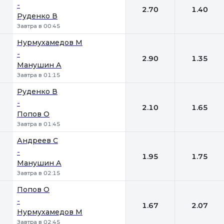
-
2.70
1.40
Руденко В
Завтра в 00:45
Нурмухамедов М
-
2.90
1.35
Манушин А
Завтра в 01:15
Руденко В
-
2.10
1.65
Попов О
Завтра в 01:45
Андреев С
-
1.95
1.75
Манушин А
Завтра в 02:15
Попов О
-
1.67
2.07
Нурмухамедов М
Завтра в 02:45