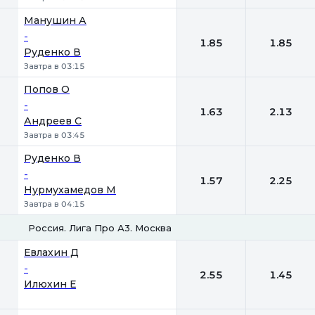
Манушин А
-
1.85
1.85
Руденко В
Завтра в 03:15
Попов О
-
1.63
2.13
Андреев С
Завтра в 03:45
Руденко В
-
1.57
2.25
Нурмухамедов М
Завтра в 04:15
Россия. Лига Про А3. Москва
1
2
Евлахин Д
-
2.55
1.45
Илюхин Е