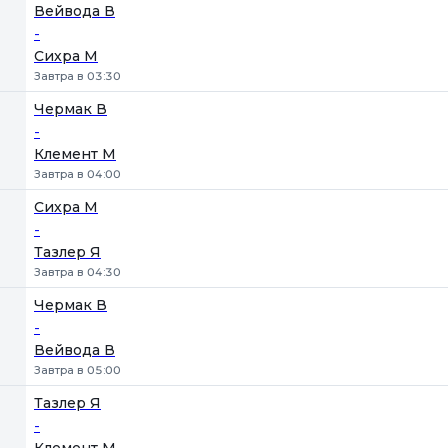
Вейвода В
-
Сихра М
Завтра в 03:30
Чермак В
-
Клемент М
Завтра в 04:00
Сихра М
-
Тазлер Я
Завтра в 04:30
Чермак В
-
Вейвода В
Завтра в 05:00
Тазлер Я
-