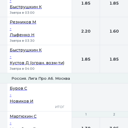
-
1.85
1.85
Быструшкин К
Завтра в 03:00
Резников М
-
2.20
1.60
Лыфенко Н
Завтра в 03:30
Быструшкин К
-
1.85
1.85
Кустов Д (огран. возм-ти)
Завтра в 04:00
Россия. Лига Про А6. Москва
Буров С
-
Новиков И
ИТОГ
1
1
2
2
Мартюхин С
-