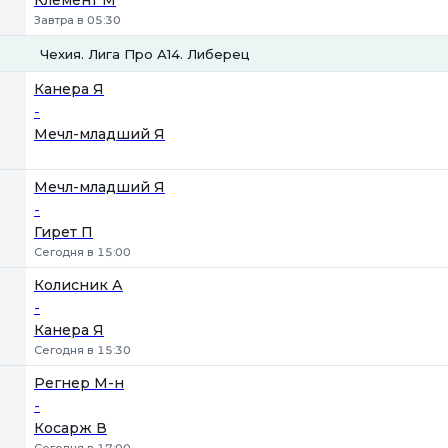
Клемент М
Завтра в 05:30
Чехия. Лига Про А14. Либерец
1
2
Канера Я
-
Мечл-младший Я
Мечл-младший Я
-
Гирет П
Сегодня в 15:00
Колисник А
-
Канера Я
Сегодня в 15:30
Регнер М-н
-
Косарж В