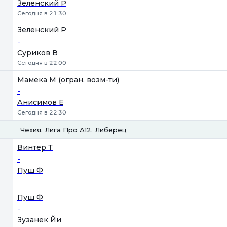
Зеленский Р
Сегодня в 21:30
Зеленский Р
-
Суриков В
Сегодня в 22:00
Мамека М (огран. возм-ти)
-
Анисимов Е
Сегодня в 22:30
Чехия. Лига Про А12. Либерец
1
2
Винтер Т
-
Пуш Ф
Пуш Ф
-
Зузанек Йи