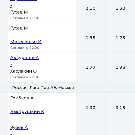
-
3.10
1.30
Гусев М
Сегодня в 21:30
Гусев М
-
1.95
1.75
Метелешко И
Сегодня в 22:00
Аккуратов А
-
1.77
1.93
Харлакин О
Сегодня в 22:30
Россия. Лига Про А9. Москва
1
2
Грибков А
-
1.30
3.15
Быструшкин К
Зубов А
-