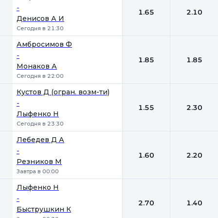
-
1.65
2.10
Денисов А И
Сегодня в 21:30
Амбросимов Ф
-
1.85
1.85
Монаков А
Сегодня в 22:00
Кустов Д (огран. возм-ти)
-
1.55
2.30
Лыфенко Н
Сегодня в 23:30
Лебедев Д А
-
1.60
2.20
Резников М
Завтра в 00:00
Лыфенко Н
-
2.70
1.40
Быструшкин К