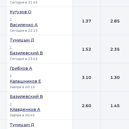
Сегодня в 21:45
Кутузов О
-
1.37
2.85
Василенко А
Сегодня в 22:15
Туницын Д
-
1.52
2.35
Базилевский В
Сегодня в 23:45
Грибков А
-
3.10
1.30
Калашников Е
Завтра в 00:15
Базилевский В
-
2.60
1.45
Клавденков А
Завтра в 00:45
Туницын Д