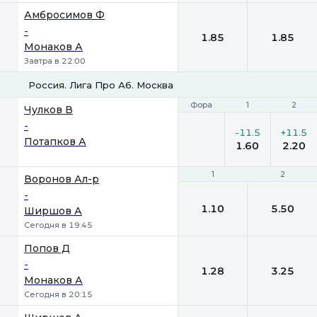
Амбросимов Ф
-
1.85
1.85
Монаков А
Завтра в 22:00
Россия. Лига Про А6. Москва
Фора
Фора
1
1
2
2
Чулков В
-
-11.5
+11.5
Потапков А
1.60
2.20
1
1
2
2
Воронов Ал-р
-
1.10
5.50
Ширшов А
Сегодня в 19:45
Попов Д
-
1.28
3.25
Монаков А
Сегодня в 20:15