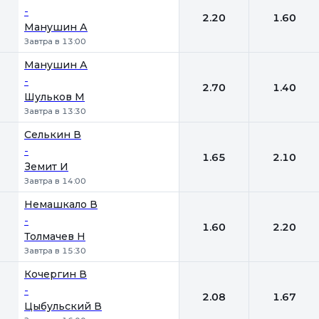
-
2.20
1.60
Манушин А
Завтра в 13:00
Манушин А
-
2.70
1.40
Шульков М
Завтра в 13:30
Селькин В
-
1.65
2.10
Земит И
Завтра в 14:00
Немашкало В
-
1.60
2.20
Толмачев Н
Завтра в 15:30
Кочергин В
-
2.08
1.67
Цыбульский В