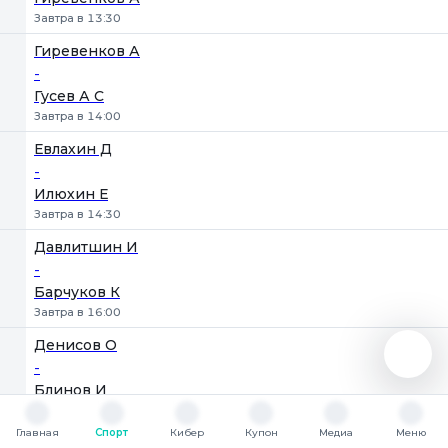
Завтра в 13:30
Гиревенков А
-
Гусев А С
Завтра в 14:00
Евлахин Д
-
Илюхин Е
Завтра в 14:30
Давлитшин И
-
Барчуков К
Завтра в 16:00
Денисов О
-
Блинов И
Завтра в 16:30
Главная
Спорт
Кибер
Купон
Медиа
Меню
Барчуков К
Главная
Спорт
Кибер
Купон
Медиа
Меню