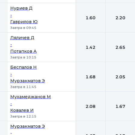
Нуриев Д
-
1.60
2.20
Гаврилов Ю
Завтра в 09:45
Ляличев Д
-
1.42
2.65
Потапков А
Завтра в 10:15
Беспалов Н
-
1.68
2.05
Мурзакматов Э
Завтра в 11:45
Мухамеджанов М
-
2.08
1.67
Ковалев И
Завтра в 12:15
Мурзакматов Э
-