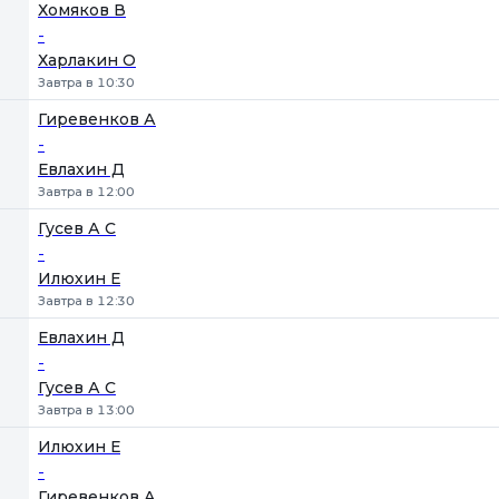
Хомяков В
-
Харлакин О
Завтра в 10:30
Гиревенков А
-
Евлахин Д
Завтра в 12:00
Гусев А С
-
Илюхин Е
Завтра в 12:30
Евлахин Д
-
Гусев А С
Завтра в 13:00
Илюхин Е
-
Гиревенков А