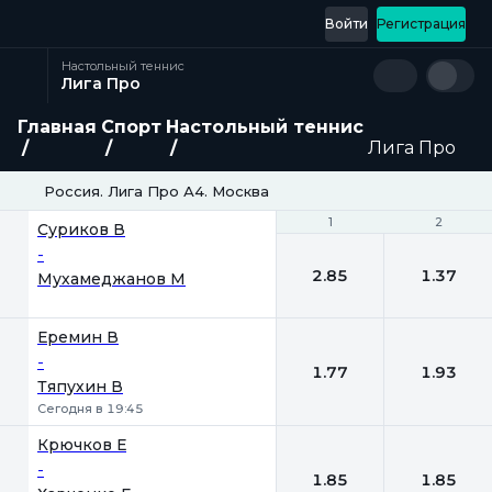
Войти
Регистрация
Настольный теннис
Лига Про
Главная
Спорт
Настольный теннис
Лига Про
Россия. Лига Про А4. Москва
1
1
2
2
Суриков В
-
2.85
1.37
Мухамеджанов М
Еремин В
-
1.77
1.93
Тяпухин В
Сегодня в 19:45
Крючков Е
-
1.85
1.85