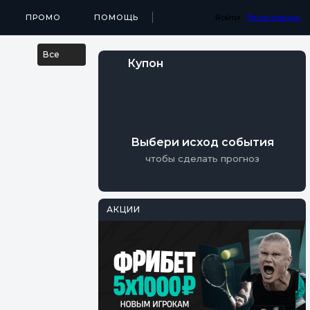
...
МЕДИА
ПРОМО
ПРИЛОЖЕНИЯ
ПОМОЩЬ
РЕЗУЛЬТАТЫ
Войти
Регистрация
Все
Купон
Выбери исход события
чтобы сделать прогноз
АКЦИИ
PARI
Фрибеты на
Мастерс
Осталось 17 Дней