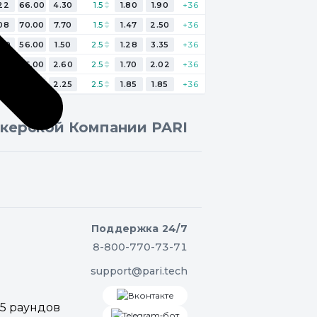
.22
66.00
4.30
1.5
1.80
1.90
+36
.08
70.00
7.70
1.5
1.47
2.50
+36
.60
56.00
1.50
2.5
1.28
3.35
+36
.50
56.00
2.60
2.5
1.70
2.02
+36
.65
53.00
2.25
2.5
1.85
1.85
+36
екерской Компании PARI
Поддержка 24/7
8-800-770-73-71
support@pari.tech
Вконтакте
5 раундов
Telegram‑бот