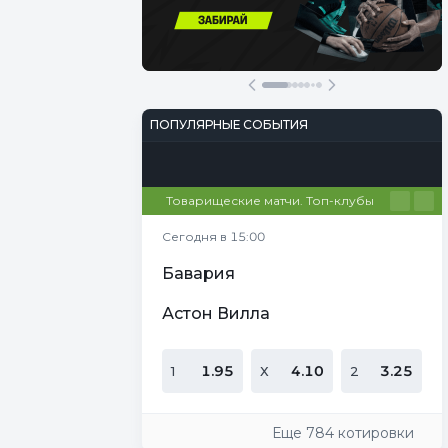
Участвовать
Перейти
ПОПУЛЯРНЫЕ СОБЫТИЯ
Футбол
Киберспорт
Теннис
Настольный теннис
Баскетбол
Товарищеские матчи. Топ-клубы
Сегодня в 15:00
Бавария
Астон Вилла
1.95
4.10
3.25
1
Х
2
Еще 784 котировки