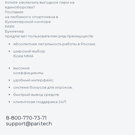
Хотите заключить выгодное пари на
единоборства?
Поставьте
на любимого спортсмена в
букмекерской конторе
PARI!
Букмекер
предлагает пользователям ряд преимуществ:
абсолютная легальность работы в России;
широкий выбор
боев ММА
;
высокие
коэффициенты;
удобный интерфейс;
система бонусов для игроков;
быстрый вывод средств;
клиентская поддержка 24/7.
8-800-770-73-71
support@pari.tech