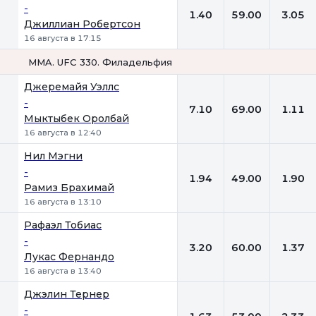
-
1.40
59.00
3.05
Джиллиан Робертсон
16 августа в 17:15
MMA. UFC 330. Филадельфия
1
Х
2
Джеремайя Уэллс
-
7.10
69.00
1.11
Мыктыбек Оролбай
16 августа в 12:40
Нил Мэгни
-
1.94
49.00
1.90
Рамиз Брахимай
16 августа в 13:10
Рафаэл Тобиас
-
3.20
60.00
1.37
Лукас Фернандо
16 августа в 13:40
Джэлин Тернер
-