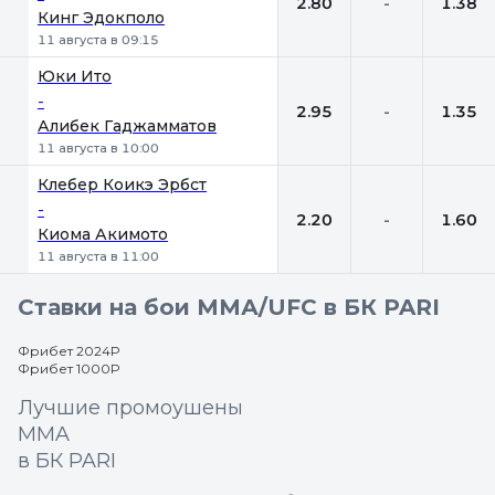
2.80
-
1.38
Кинг Эдокполо
11 августа в 09:15
Юки Ито
-
2.95
-
1.35
Алибек Гаджамматов
11 августа в 10:00
Клебер Коикэ Эрбст
-
2.20
-
1.60
Киома Акимото
11 августа в 11:00
Ставки на бои ММА/UFC в БК PARI
Фрибет 2024Р
Фрибет 1000Р
Лучшие промоушены
MMA
в БК PARI