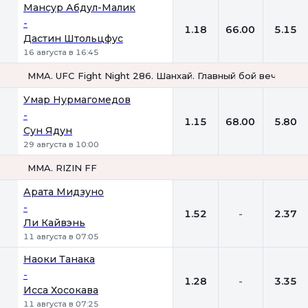
Мансур Абдул-Малик
-
1.18
66.00
5.15
Дастин Штольцфус
16 августа в 16:45
MMA. UFC Fight Night 286. Шанхай. Главный бой вечера. Л
1
Х
2
Умар Нурмагомедов
-
1.15
68.00
5.80
Сун Ядун
29 августа в 10:00
MMA. RIZIN FF
1
Х
2
Арата Мидзуно
-
1.52
-
2.37
Ли Кайвэнь
11 августа в 07:05
Наоки Танака
-
1.28
-
3.35
Исса Хосокава
11 августа в 07:25