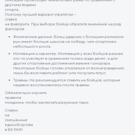
другими видами
спорта.
Поэтому лучший вариант стратегии –
ставка
на фаворита. При выборе бойца обратите внимание на ряд
факторов:
Физические данные. Боец-ударник с большим размахом
рук имеет больше шансов на победу, чем спортсмен
небольшого роста.
Мотивация и характер. Мотивация у всех бойцов разная:
кто-то участвует в сражениях только ради денег, а для
других спортивные достижения важнее гонорара.
Некоторые бойцы готовы отказаться от вознаграждения,
лишь бы возглавить рейтинг или получить титул.
Травмы. Не рекомендуется ставить на бойцов, которые
недавно восстановились после травмы.
Обязательно изучите
правила
поединка, чтобы заключать разумные пари.
Ставки
на
смешанные
единоборства
в БК PARI