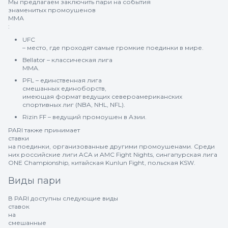
Мы предлагаем заключить пари на события
знаменитых промоушенов
ММА
:
UFC
– место, где проходят самые громкие поединки в мире.
Bellator – классическая лига
MMA.
PFL – единственная лига
смешанных единоборств,
имеющая формат ведущих североамериканских
спортивных лиг (NBA, NHL, NFL).
Rizin FF – ведущий промоушен в Азии.
PARI также принимает
ставки
на поединки, организованные другими промоушенами. Среди
них российские лиги ACA и AMC Fight Nights, сингапурская лига
ONE Championship, китайская Kunlun Fight, польская KSW.
Виды пари
В PARI доступны следующие виды
ставок
на
смешанные