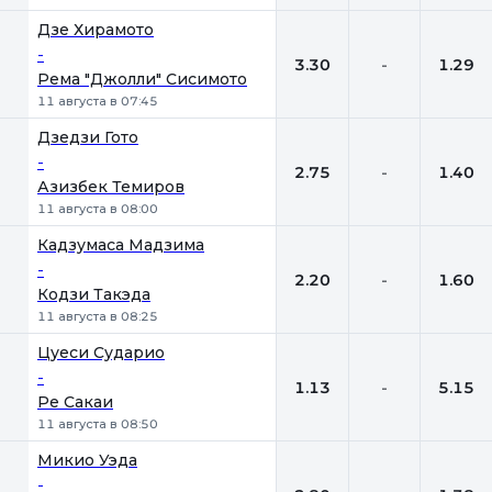
Дзе Хирамото
-
3.30
-
1.29
Рема "Джолли" Сисимото
11 августа в 07:45
Дзедзи Гото
-
2.75
-
1.40
Азизбек Темиров
11 августа в 08:00
Кадзумаса Мадзима
-
2.20
-
1.60
Кодзи Такэда
11 августа в 08:25
Цуеси Сударио
-
1.13
-
5.15
Ре Сакаи
11 августа в 08:50
Микио Уэда
-