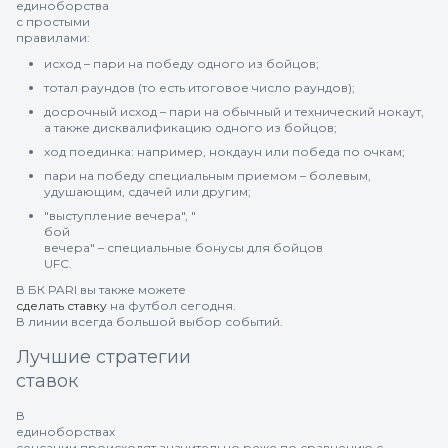
единоборства
с простыми
правилами:
исход – пари на победу одного из бойцов;
тотал раундов (то есть итоговое число раундов);
досрочный исход – пари на обычный и технический нокаут,
а также дисквалификацию одного из бойцов;
ход поединка: например, нокдаун или победа по очкам;
пари на победу специальным приемом – болевым,
удушающим, сдачей или другим;
"выступление вечера", "
бой
вечера" – специальные бонусы для бойцов
UFC.
В БК PARI вы также можете
сделать ставку
на футбол сегодня.
В линии всегда большой выбор событий.
Лучшие стратегии
ставок
В
единоборствах
сенсации происходят значительно реже по сравнению с