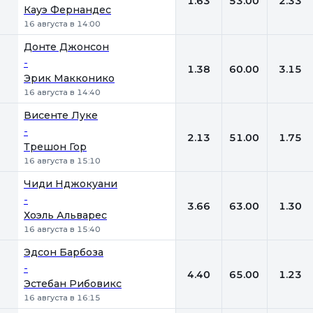
1.63
53.00
2.33
Кауэ Фернандес
16 августа в 14:00
Донте Джонсон
-
1.38
60.00
3.15
Эрик Макконико
16 августа в 14:40
Висенте Луке
-
2.13
51.00
1.75
Трешон Гор
16 августа в 15:10
Чиди Нджокуани
-
3.66
63.00
1.30
Хоэль Альварес
16 августа в 15:40
Эдсон Барбоза
-
4.40
65.00
1.23
Эстебан Рибовикс
16 августа в 16:15