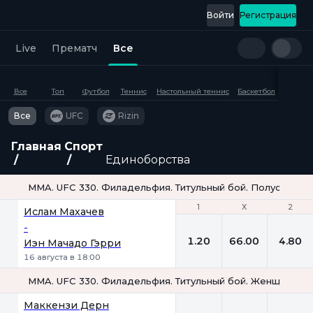
Войти
Регистрация
Live
Прематч
Все
Все
Топ
Футбол
Теннис
Настольный теннис
Баскетбол
Хоккей
Все
UFC
Rizin
Главная
Спорт
Единоборства
MMA. UFC 330. Филадельфия. Титульный бой. Полусредний
1
1
Х
Х
2
2
Ислам Махачев
-
1.20
66.00
4.80
Иэн Мачадо Гэрри
16 августа в 18:00
MMA. UFC 330. Филадельфия. Титульный бой. Женщины. М
1
Х
2
Маккензи Дерн