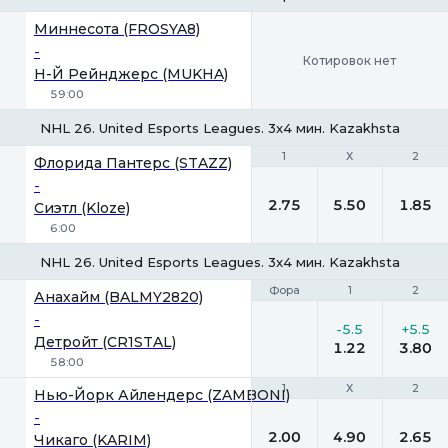
Миннесота (FROSYA8)
-
Котировок нет
Н-Й Рейнджерс (MUKHA)
59:00
NHL 26. United Esports Leagues. 3x4 мин. Kazakhstan
1
1
Х
Х
2
2
Флорида Пантерс (STAZZ)
-
2.75
5.50
1.85
Сиэтл (Kloze)
6:00
NHL 26. United Esports Leagues. 3x4 мин. Kazakhstan-2
Фора
Фора
1
1
2
2
Анахайм (BALMY2820)
-
-5.5
+5.5
Детройт (CR1STAL)
1.22
3.80
58:00
1
1
Х
Х
2
2
Нью-Йорк Айлендерс (ZAMBONI)
-
2.00
4.90
2.65
Чикаго (KARIM)