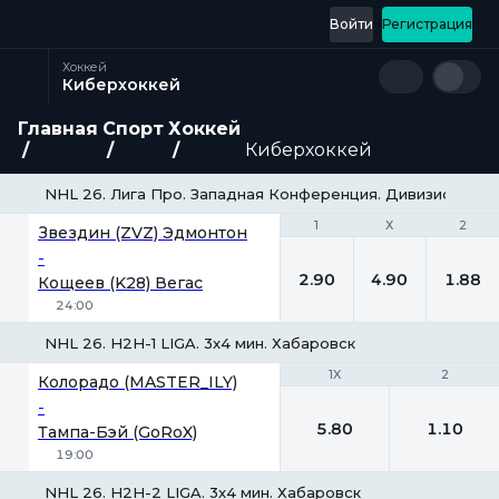
Войти
Регистрация
Хоккей
Киберхоккей
Главная
Спорт
Хоккей
Киберхоккей
NHL 26. Лига Про. Западная Конференция. Дивизион GOLD
1
1
Х
Х
2
2
Звездин (ZVZ) Эдмонтон
-
2.90
4.90
1.88
Кощеев (K28) Вегас
24:00
NHL 26. H2H-1 LIGA. 3x4 мин. Хабаровск
1X
1X
2
2
Колорадо (MASTER_ILY)
-
5.80
1.10
Тампа-Бэй (GoRoX)
19:00
NHL 26. H2H-2 LIGA. 3x4 мин. Хабаровск