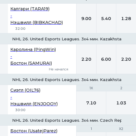
1
Х
2
Калгари (TARA19)
-
9.00
5.40
1.28
Нэшвилл (BIBKACHAD)
32:00
NHL 26. United Esports Leagues. 3x4 мин. Kazakhstan
1
Х
2
Каролина (PingWin)
-
2.20
6.00
2.20
Бостон (SAMURAI)
Не начался
NHL 26. United Esports Leagues. 3x4 мин. Kazakhstan-2
1X
1X
2
2
Сиэтл (OIL76)
-
7.10
1.03
Нэшвилл (ENJOOOY)
30:00
NHL 26. United Esports Leagues. 3х4 мин. Czech Republic
1
1
X2
X2
Бостон (UsatejParez)