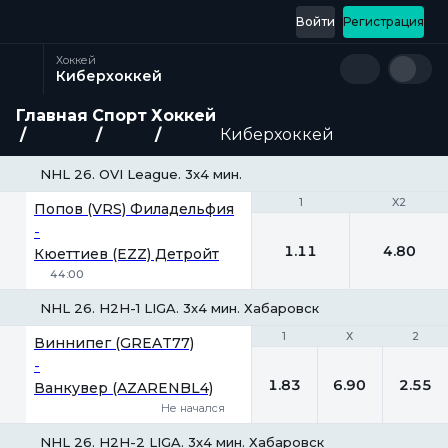
Войти
Регистрация
Хоккей
Киберхоккей
Главная
Спорт
Хоккей
Киберхоккей
NHL 26. OVI League. 3x4 мин.
1
1
X2
X2
Попов (VRS) Филадельфия
-
1.11
4.80
Кюеттиев (EZZ) Детройт
44:00
NHL 26. H2H-1 LIGA. 3x4 мин. Хабаровск
1
1
Х
Х
2
2
Виннипег (GREAT77)
-
1.83
6.90
2.55
Ванкувер (AZARENBL4)
Не начался
NHL 26. H2H-2 LIGA. 3x4 мин. Хабаровск