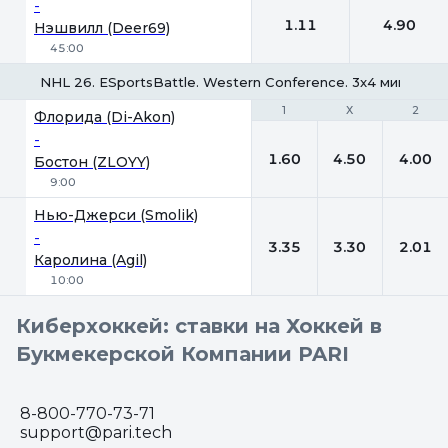
-
1.11
4.90
Нэшвилл (Deer69)
45:00
NHL 26. ESportsBattle. Western Conference. 3x4 мин.
1
1
Х
Х
2
2
Флорида (Di-Akon)
-
1.60
4.50
4.00
Бостон (ZLOYY)
9:00
Нью-Джерси (Smolik)
-
3.35
3.30
2.01
Каролина (Agil)
10:00
Киберхоккей: ставки на Хоккей в
Букмекерской Компании PARI
8-800-770-73-71
support@pari.tech