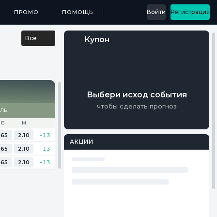
...
Войти
Регистрация
МЕДИА
ПРОМО
ПРИЛОЖЕНИЯ
ПОМОЩЬ
РЕЗУЛЬТАТЫ
Все
Купон
Выбери исход события
чтобы сделать прогноз
АЛЫ
Б
М
.65
2.10
+13
АКЦИИ
.65
2.10
+13
.65
2.10
+13