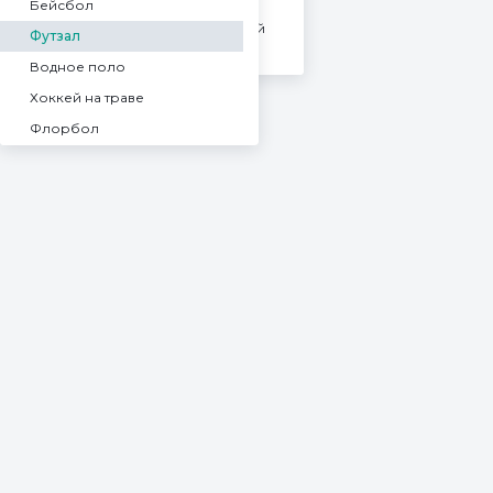
Бейсбол
Суперкубок. Новый Уренгой
Футзал
Суперлига
Водное поло
Хоккей на траве
Флорбол
Спорт
Баскетбол 3x3
Американский футбол
Пляжный футбол
Бадминтон
Лакросс
Регби
Австралийский футбол
Гэльский спорт
Крикет
Автогонки