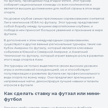
по футзалу, проводимый под эгидой ФИФА. Этот турнир
собирает национальные команды со всех континентов и
является высшим достижением для любой страны в этом виде
спорта.
На уровне клубов самым престижным соревнованием считается
Лига чемпионов УЕФА по футзалу. Этот турнир представляет
собой борьбу между лучшими европейскими клубами, и
победа в нем приносит большое уважение и признание в мире
футзала.
В дополнение к этим международным соревнованиям,
существуют и другие важные региональные турниры, такие как
Кубок Америки по футзалу, который является ключевым
событием в Южной и Северной Америке, и Азиатский
Чемпионат по футзалу, который играет важную роль в развитии
этого вида спорта в Азии.
Эти турниры не только выделяются своим высоким уровнем
игры и интенсивной конкуренцией, но и способствуют
популяризации и развитию футзала как профессионального
вида спорта по всему миру. Они предлагают зрелищные и
напряженные матчи, демонстрируя лучшие навыки и таланты
игроков в футзале.
Как сделать ставку на футзал или мини-
футбол
Для того чтобы сделать ставку на футзал (мини-футбол)в