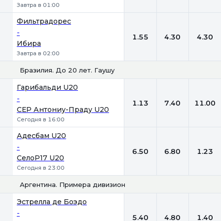
Завтра в 01:00
Фильтрадорес
-
1.55
4.30
4.30
Ибира
Завтра в 02:00
Бразилия. До 20 лет. Гаушу
1
Х
2
Гарибальди U20
-
1.13
7.40
11.00
СЕР Антониу-Праду U20
Сегодня в 16:00
Адесбам U20
-
6.50
6.80
1.23
СелоР17 U20
Сегодня в 23:00
Аргентина. Примера дивизион
1
Х
2
Эстрелла де Боэдо
-
5.40
4.80
1.40