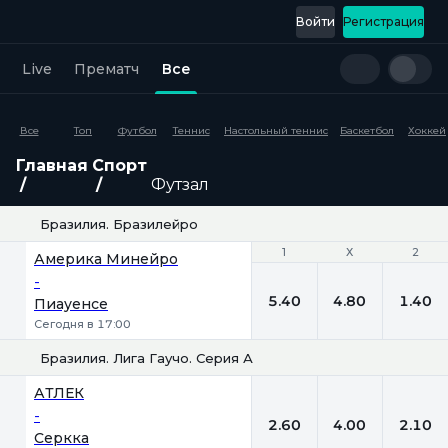
Войти
Регистрация
Live
Прематч
Все
Все
Топ
Футбол
Теннис
Настольный теннис
Баскетбол
Хоккей
Главная
Спорт
Футзал
Бразилия. Бразилейро
1
1
Х
Х
2
2
Америка Минейро
-
5.40
4.80
1.40
Пиауенсе
Сегодня в 17:00
Бразилия. Лига Гаучо. Серия А
1
Х
2
АТЛЕК
-
2.60
4.00
2.10
Серкка