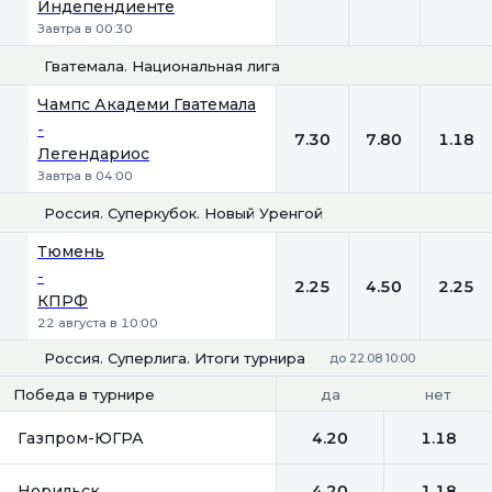
Индепендиенте
Завтра в 00:30
Гватемала. Национальная лига
1
Х
2
Чампс Академи Гватемала
-
7.30
7.80
1.18
Легендариос
Завтра в 04:00
Россия. Суперкубок. Новый Уренгой
1
Х
2
Тюмень
-
2.25
4.50
2.25
КПРФ
22 августа в 10:00
Россия. Суперлига. Итоги турнира
до 22.08 10:00
да
нет
Победа в турнире
Газпром-ЮГРА
4.20
1.18
Норильск
4.20
1.18