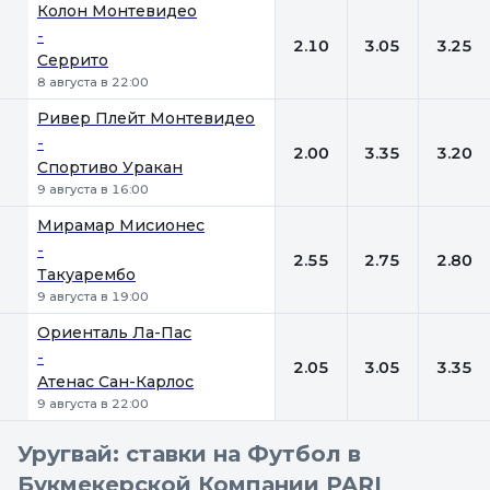
Колон Монтевидео
-
2.10
3.05
3.25
Серрито
8 августа в 22:00
Ривер Плейт Монтевидео
-
2.00
3.35
3.20
Спортиво Уракан
9 августа в 16:00
Мирамар Мисионес
-
2.55
2.75
2.80
Такуарембо
9 августа в 19:00
Ориенталь Ла-Пас
-
2.05
3.05
3.35
Атенас Сан-Карлос
9 августа в 22:00
Уругвай: ставки на Футбол в
Букмекерской Компании PARI