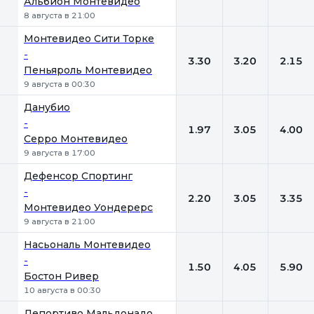
Альбион Монтевидео
8 августа в 21:00
Монтевидео Сити Торке
-
3.30
3.20
2.15
Пеньяроль Монтевидео
9 августа в 00:30
Данубио
-
1.97
3.05
4.00
Серро Монтевидео
9 августа в 17:00
Дефенсор Спортинг
-
2.20
3.05
3.35
Монтевидео Уондерерс
9 августа в 21:00
Насьональ Монтевидео
-
1.50
4.05
5.90
Бостон Ривер
10 августа в 00:30
Депортиво Мальдонадо