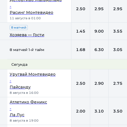
-
2.50
2.95
2.95
Расинг Монтевидео
11 августа в 01:00
8 матчей
1.45
9.00
3.55
Хозяева — Гости
1.68
6.30
3.05
8 матчей 1-й тайм
Сегунда
1
Х
2
Уругвай Монтевидео
-
2.50
2.90
2.75
Пайсанду
8 августа в 16:00
Атлетико Феникс
-
2.00
3.10
3.50
Ла Лус
8 августа в 19:00