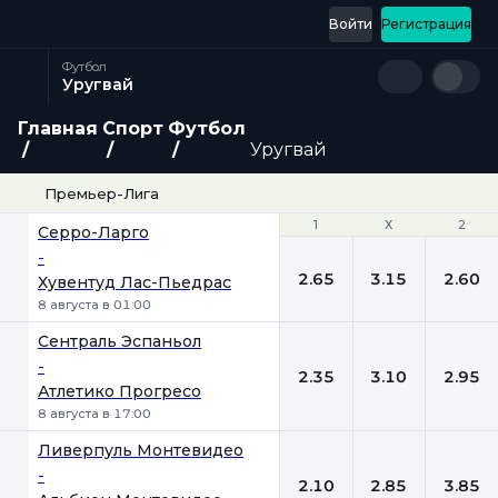
Войти
Регистрация
Футбол
Уругвай
Главная
Спорт
Футбол
Уругвай
Премьер-Лига
1
1
Х
Х
2
2
Серро-Ларго
-
2.65
3.15
2.60
Хувентуд Лас-Пьедрас
8 августа в 01:00
Сентраль Эспаньол
-
2.35
3.10
2.95
Атлетико Прогресо
8 августа в 17:00
Ливерпуль Монтевидео
-
2.10
2.85
3.85