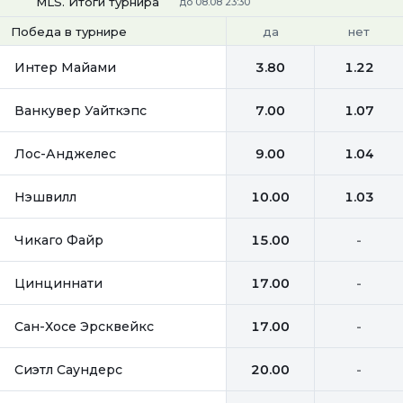
MLS. Итоги турнира
до 08.08 23:30
да
нет
Победа в турнире
Интер Майами
3.80
1.22
Ванкувер Уайткэпс
7.00
1.07
Лос-Анджелес
9.00
1.04
Нэшвилл
10.00
1.03
Чикаго Файр
15.00
-
Цинциннати
17.00
-
Сан-Хосе Эрсквейкс
17.00
-
Сиэтл Саундерс
20.00
-