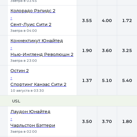
Завтра в 03:45
Колорадо Рэпидс 2
-
3.55
4.00
1.72
Сент-Луис Сити 2
Завтра в 04:00
Коннектикут Юнайтед
-
1.90
3.60
3.25
Нью-Ингленд Революшн 2
Завтра в 23:00
Остин 2
-
1.37
5.10
5.40
Спортинг Канзас Сити 2
10 августа в 03:30
USL
1
Х
2
Лаудон Юнайтед
-
3.50
3.70
1.80
Чарльстон Бэттери
Завтра в 02:00