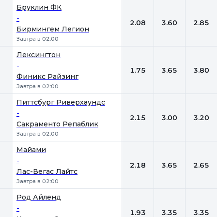
Бруклин ФК
-
2.08
3.60
2.85
Бирмингем Легион
Завтра в 02:00
Лексингтон
-
1.75
3.65
3.80
Финикс Райзинг
Завтра в 02:00
Питтсбург Риверхаундс
-
2.15
3.00
3.20
Сакраменто Репаблик
Завтра в 02:00
Майами
-
2.18
3.65
2.65
Лас-Вегас Лайтс
Завтра в 02:00
Род Айленд
-
1.93
3.35
3.35