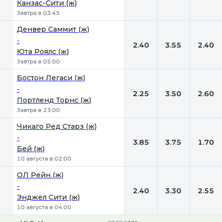
Канзас-Сити (ж)
Завтра в 03:45
Денвер Саммит (ж)
-
2.40
3.55
2.40
Юта Роялс (ж)
Завтра в 05:00
Бостон Легаси (ж)
-
2.25
3.50
2.60
Портленд Торнс (ж)
Завтра в 23:00
Чикаго Ред Старз (ж)
-
3.85
3.75
1.70
Бей (ж)
10 августа в 02:00
ОЛ Рейн (ж)
-
2.40
3.30
2.55
Энджел Сити (ж)
10 августа в 04:00