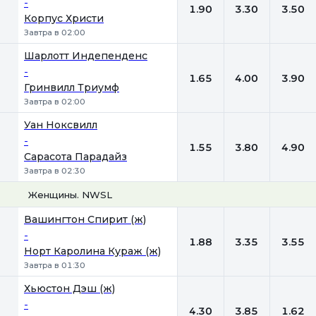
-
1.90
3.30
3.50
Корпус Христи
Завтра в 02:00
Шарлотт Индепенденс
-
1.65
4.00
3.90
Гринвилл Триумф
Завтра в 02:00
Уан Ноксвилл
-
1.55
3.80
4.90
Сарасота Парадайз
Завтра в 02:30
Женщины. NWSL
1
Х
2
Вашингтон Спирит (ж)
-
1.88
3.35
3.55
Норт Каролина Кураж (ж)
Завтра в 01:30
Хьюстон Дэш (ж)
-
4.30
3.85
1.62