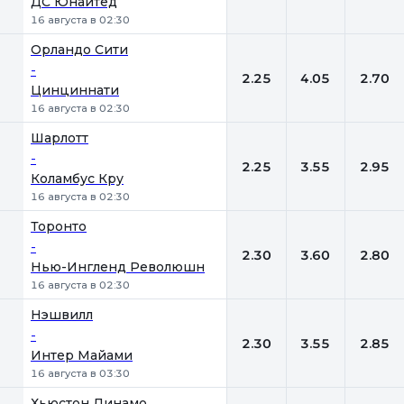
ДС Юнайтед
16 августа в 02:30
Орландо Сити
-
2.25
4.05
2.70
Цинциннати
16 августа в 02:30
Шарлотт
-
2.25
3.55
2.95
Коламбус Кру
16 августа в 02:30
Торонто
-
2.30
3.60
2.80
Нью-Ингленд Революшн
16 августа в 02:30
Нэшвилл
-
2.30
3.55
2.85
Интер Майами
16 августа в 03:30
Хьюстон Динамо