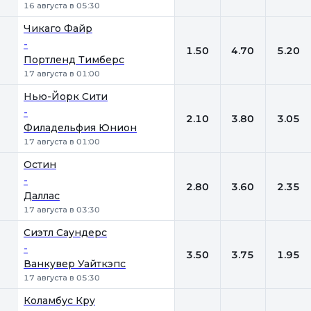
16 августа в 05:30
Чикаго Файр
-
1.50
4.70
5.20
Портленд Тимберс
17 августа в 01:00
Нью-Йорк Сити
-
2.10
3.80
3.05
Филадельфия Юнион
17 августа в 01:00
Остин
-
2.80
3.60
2.35
Даллас
17 августа в 03:30
Сиэтл Саундерс
-
3.50
3.75
1.95
Ванкувер Уайткэпс
17 августа в 05:30
Коламбус Кру