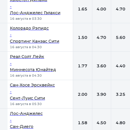
-
1.65
4.00
4.70
Лос-Анджелес Гэлакси
16 августа в 03:30
Колорадо Рэпидс
-
1.50
4.70
5.60
Спортинг Канзас Сити
16 августа в 04:30
Реал Солт Лейк
-
1.77
3.60
4.40
Миннесота Юнайтед
16 августа в 04:30
Сан-Хосе Эрсквейкс
-
2.00
3.90
3.25
Сент-Луис Сити
16 августа в 05:30
Лос-Анджелес
-
1.58
4.50
4.80
Сан-Диего