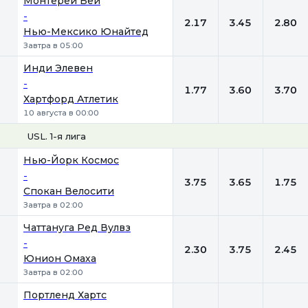
Монтерей Бей
-
2.17
3.45
2.80
Нью-Мексико Юнайтед
Завтра в 05:00
Инди Элевен
-
1.77
3.60
3.70
Хартфорд Атлетик
10 августа в 00:00
USL. 1-я лига
1
Х
2
Нью-Йорк Космос
-
3.75
3.65
1.75
Спокан Велосити
Завтра в 02:00
Чаттануга Ред Вулвз
-
2.30
3.75
2.45
Юнион Омаха
Завтра в 02:00
Портленд Хартс