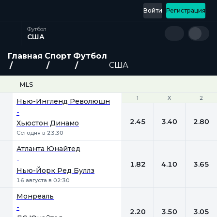
Войти
Регистрация
Футбол
США
Главная
Спорт
Футбол
США
MLS
1
1
Х
Х
2
2
Нью-Ингленд Революшн
-
2.45
3.40
2.80
Хьюстон Динамо
Сегодня в 23:30
Атланта Юнайтед
-
1.82
4.10
3.65
Нью-Йорк Ред Буллз
16 августа в 02:30
Монреаль
-
2.20
3.50
3.05