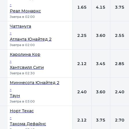
-
1.65
4.15
3.75
Реал Монаркс
Завтра в 02:00
Чаттануга
-
2.25
3.60
2.55
Атланта Юнайтед 2
Завтра в 02:00
Каролина Кор
-
2.12
3.45
2.85
Хантсвилл Сити
Завтра в 02:30
Миннесота Юнайтед 2
-
2.40
3.60
2.40
Таун
Завтра в 03:00
Норт Техас
-
2.12
3.75
2.70
Такома Дефайнс