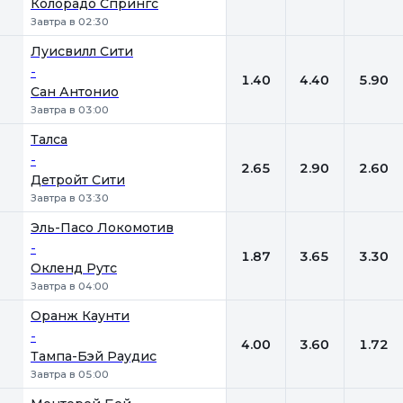
Колорадо Спрингс
Завтра в 02:30
Луисвилл Сити
-
1.40
4.40
5.90
Сан Антонио
Завтра в 03:00
Талса
-
2.65
2.90
2.60
Детройт Сити
Завтра в 03:30
Эль-Пасо Локомотив
-
1.87
3.65
3.30
Окленд Рутс
Завтра в 04:00
Оранж Каунти
-
4.00
3.60
1.72
Тампа-Бэй Рaудис
Завтра в 05:00