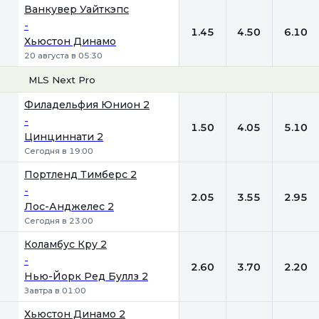
Ванкувер Уайткэпс
-
1.45
4.50
6.10
Хьюстон Динамо
20 августа в 05:30
MLS Next Pro
1
Х
2
Филадельфия Юнион 2
-
1.50
4.05
5.10
Цинциннати 2
Сегодня в 19:00
Портленд Тимберс 2
-
2.05
3.55
2.95
Лос-Анджелес 2
Сегодня в 23:00
Коламбус Кру 2
-
2.60
3.70
2.20
Нью-Йорк Ред Буллз 2
Завтра в 01:00
Хьюстон Динамо 2