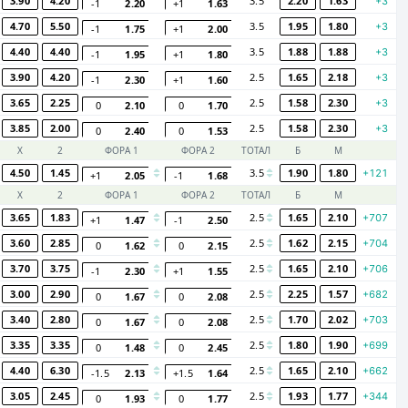
3.90
4.20
3.5
2.20
1.63
+3
-1
2.20
+1
1.63
4.70
5.50
3.5
1.95
1.80
+3
-1
1.75
+1
2.00
4.40
4.40
3.5
1.88
1.88
+3
-1
1.95
+1
1.80
3.90
4.20
2.5
1.65
2.18
+3
-1
2.30
+1
1.60
3.65
2.25
2.5
1.58
2.30
+3
0
2.10
0
1.70
3.85
2.00
2.5
1.58
2.30
+3
0
2.40
0
1.53
Х
2
ФОРА 1
ФОРА 2
ТОТАЛ
Б
М
4.50
1.45
3.5
1.90
1.80
+121
+1
2.05
-1
1.68
Х
2
ФОРА 1
ФОРА 2
ТОТАЛ
Б
М
3.65
1.83
2.5
1.65
2.10
+707
+1
1.47
-1
2.50
3.60
2.85
2.5
1.62
2.15
+704
0
1.62
0
2.15
3.70
3.75
2.5
1.65
2.10
+706
-1
2.30
+1
1.55
3.00
2.90
2.5
2.25
1.57
+682
0
1.67
0
2.08
3.40
2.80
2.5
1.70
2.02
+703
0
1.67
0
2.08
3.35
3.35
2.5
1.80
1.90
+699
0
1.48
0
2.45
4.40
6.30
2.5
1.65
2.10
+662
-1.5
2.13
+1.5
1.64
3.05
2.45
2.5
1.93
1.77
+344
0
1.93
0
1.77