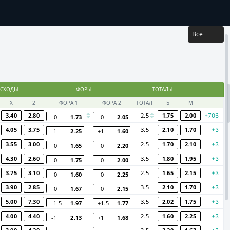
...
ЛЬТАТЫ
Все
СХОДЫ
ФОРЫ
ТОТАЛЫ
Х
2
ФОРА 1
ФОРА 2
ТОТАЛ
Б
М
3.40
2.80
2.5
1.75
2.00
+706
0
1.73
0
2.05
4.05
3.75
3.5
2.10
1.70
+3
-1
2.25
+1
1.60
3.55
3.00
2.5
1.70
2.10
+3
0
1.65
0
2.20
4.30
2.60
3.5
1.80
1.95
+3
0
1.75
0
2.00
3.75
3.10
2.5
1.65
2.15
+3
0
1.60
0
2.25
3.90
2.85
3.5
2.10
1.70
+3
0
1.67
0
2.15
5.00
7.30
3.5
2.02
1.75
+3
-1.5
1.97
+1.5
1.77
4.00
4.40
2.5
1.60
2.25
+3
-1
2.13
+1
1.68