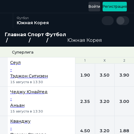
Войти
Регистрация
Футбол
Южная Корея
Главная
Спорт
Футбол
Южная Корея
Суперлига
1
1
Х
Х
2
2
Сеул
-
1.90
3.50
3.90
Тэджон Ситизен
15 августа в 13:30
Чеджу Юнайтед
-
2.35
3.20
3.00
Аньан
15 августа в 13:30
Кванджу
-
4.50
3.20
1.88