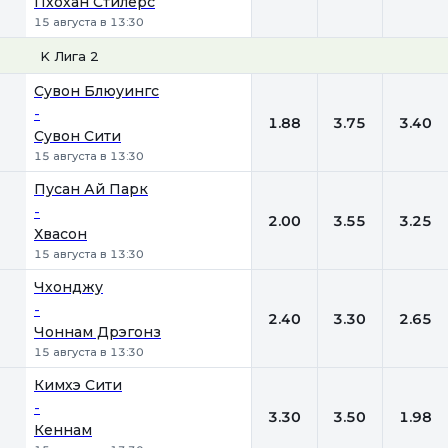
Пхохан Стилерс
15 августа в 13:30
K Лига 2
1
Х
2
Сувон Блюуингс
-
1.88
3.75
3.40
Сувон Сити
15 августа в 13:30
Пусан Ай Парк
-
2.00
3.55
3.25
Хвасон
15 августа в 13:30
Чхонджу
-
2.40
3.30
2.65
Чоннам Дрэгонз
15 августа в 13:30
Кимхэ Сити
-
3.30
3.50
1.98
Кеннам