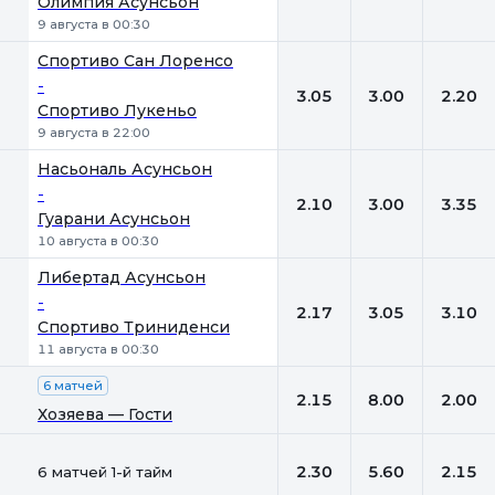
Олимпия Асунсьон
9 августа в 00:30
Спортиво Сан Лоренсо
-
3.05
3.00
2.20
Спортиво Лукеньо
9 августа в 22:00
Насьональ Асунсьон
-
2.10
3.00
3.35
Гуарани Асунсьон
10 августа в 00:30
Либертад Асунсьон
-
2.17
3.05
3.10
Спортиво Триниденси
11 августа в 00:30
6 матчей
2.15
8.00
2.00
Хозяева — Гости
2.30
5.60
2.15
6 матчей 1-й тайм