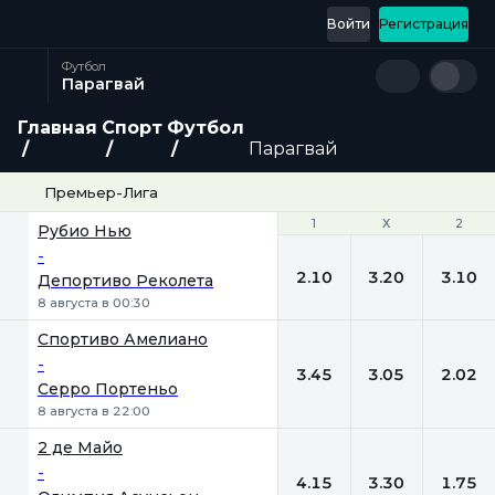
Войти
Регистрация
Футбол
Парагвай
Главная
Спорт
Футбол
Парагвай
Премьер-Лига
1
1
Х
Х
2
2
Рубио Нью
-
2.10
3.20
3.10
Депортиво Реколета
8 августа в 00:30
Спортиво Амелиано
-
3.45
3.05
2.02
Серро Портеньо
8 августа в 22:00
2 де Майо
-
4.15
3.30
1.75