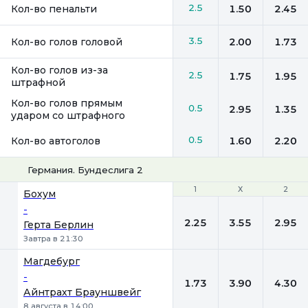
2.5
Кол-во пенальти
1.50
2.45
3.5
Кол-во голов головой
2.00
1.73
Кол-во голов из-за
2.5
1.75
1.95
штрафной
Кол-во голов прямым
0.5
2.95
1.35
ударом со штрафного
0.5
Кол-во автоголов
1.60
2.20
Германия. Бундеслига 2
1
1
Х
Х
2
2
Бохум
-
2.25
3.55
2.95
Герта Берлин
Завтра в 21:30
Магдебург
-
1.73
3.90
4.30
Айнтрахт Брауншвейг
8 августа в 14:00