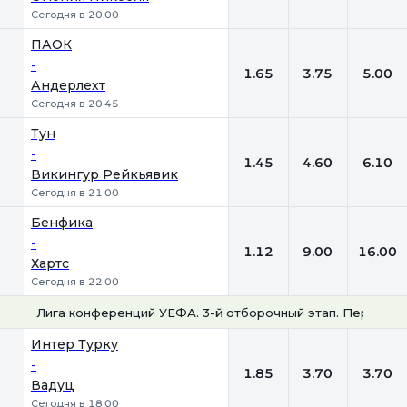
Сегодня в 20:00
ПАОК
-
1.65
3.75
5.00
Андерлехт
Сегодня в 20:45
Тун
-
1.45
4.60
6.10
Викингур Рейкьявик
Сегодня в 21:00
Бенфика
-
1.12
9.00
16.00
Хартс
Сегодня в 22:00
Лига конференций УЕФА. 3-й отборочный этап. Первые м
1
Х
2
Интер Турку
-
1.85
3.70
3.70
Вадуц
Сегодня в 18:00