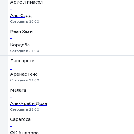
Арис Лимасол
-
Аль-Садд
Сегодня в 19:00
Реал Хаэн
-
Кордоба
Сегодня в 21:00
Лансароте
-
Аренас Гечо
Сегодня в 21:00
Малага
-
Аль-Араби Доха
Сегодня в 21:00
Сарагоса
-
ФК Андорра