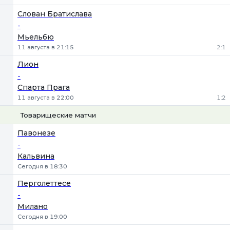
Слован Братислава
-
Мьельбю
11 августа в 21:15
2:1
Лион
-
Спарта Прага
11 августа в 22:00
1:2
Товарищеские матчи
1
Х
2
Павонезе
-
Кальвина
Сегодня в 18:30
Перголеттесе
-
Милано
Сегодня в 19:00