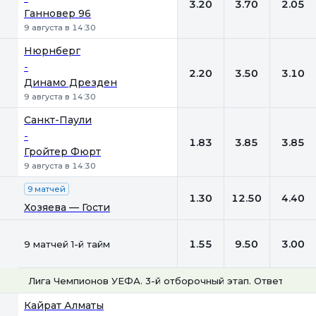
3.20
3.70
2.05
Ганновер 96
9 августа в 14:30
Нюрнберг
-
2.20
3.50
3.10
Динамо Дрезден
9 августа в 14:30
Санкт-Паули
-
1.83
3.85
3.85
Гройтер Фюрт
9 августа в 14:30
9 матчей
1.30
12.50
4.40
Хозяева — Гости
1.55
9.50
3.00
9 матчей 1-й тайм
Лига Чемпионов УЕФА. 3-й отборочный этап. Ответные м
1
Х
2
Кайрат Алматы