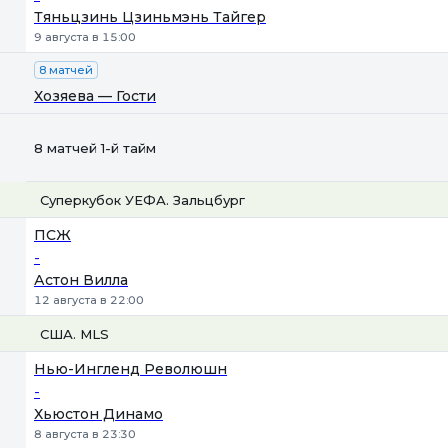
Тяньцзинь Цзиньмэнь Тайгер
9 августа в 15:00
8 матчей
Хозяева — Гости
8 матчей 1-й тайм
Суперкубок УЕФА. Зальцбург
1
Х
2
ПСЖ
-
Астон Вилла
12 августа в 22:00
США. MLS
1
Х
2
Нью-Ингленд Революшн
-
Хьюстон Динамо
8 августа в 23:30