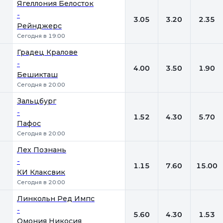
Ягеллония Белосток
-
3.05
3.20
2.35
Рейнджерс
Сегодня в 19:00
Градец Кралове
-
4.00
3.50
1.90
Бешикташ
Сегодня в 20:00
Зальцбург
-
1.52
4.30
5.70
Пафос
Сегодня в 20:00
Лех Познань
-
1.15
7.60
15.00
КИ Клаксвик
Сегодня в 20:00
Линкольн Ред Импс
-
5.60
4.30
1.53
Омония Никосия