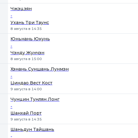
Чжэцзян
-
Ухань Три Таунс
8 августа в 14:35
Юньнань Юкунь
-
Чэнду Жунчэн
8 августа в 15:00
Хэнань Суншань Лунмэн
-
Циндао Вест Кост
9 августа в 14:00
Чунцин Тунлян Лонг
-
Шанхай Порт
9 августа в 14:35
Шаньдун Тайшань
-