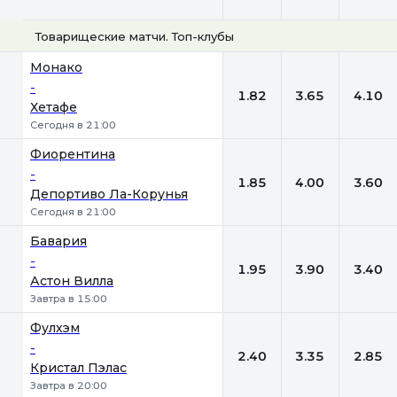
Товарищеские матчи. Топ-клубы
1
Х
2
Монако
-
1.82
3.65
4.10
Хетафе
Сегодня в 21:00
Фиорентина
-
1.85
4.00
3.60
Депортиво Ла-Корунья
Сегодня в 21:00
Бавария
-
1.95
3.90
3.40
Астон Вилла
Завтра в 15:00
Фулхэм
-
2.40
3.35
2.85
Кристал Пэлас
Завтра в 20:00