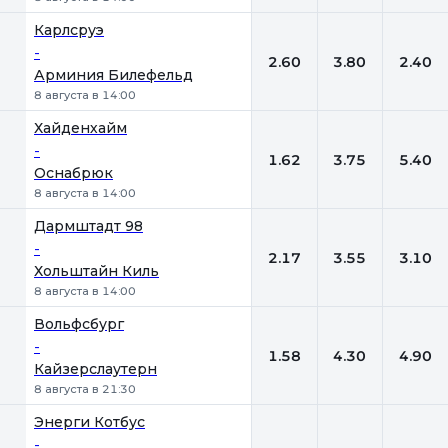
Карлсруэ
-
2.60
3.80
2.40
Арминия Билефельд
8 августа в 14:00
Хайденхайм
-
1.62
3.75
5.40
Оснабрюк
8 августа в 14:00
Дармштадт 98
-
2.17
3.55
3.10
Хольштайн Киль
8 августа в 14:00
Вольфсбург
-
1.58
4.30
4.90
Кайзерслаутерн
8 августа в 21:30
Энерги Котбус
-