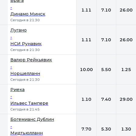
Брага
-
1.11
7.10
26.00
Динамо Минск
Сегодня в 21:30
Лугано
-
1.11
7.10
26.00
НСИ Рунавик
Сегодня в 21:30
Валюр Рейкьявик
-
10.00
5.50
1.25
Норшелланн
Сегодня в 21:30
Риека
-
1.10
7.40
29.00
Ильвес Тампере
Сегодня в 21:45
Богемианс Дублин
-
7.70
5.30
1.30
Мидтьюлланн