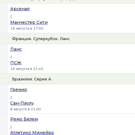
1
Х
2
Арсенал
-
Манчестер Сити
16 августа в 17:00
Франция. Суперкубок. Ланс
1
Х
2
Ланс
-
ПСЖ
16 августа в 21:45
Бразилия. Серия А
1
Х
2
Гремио
-
Сан-Паулу
8 августа в 22:00
Ремо Белем
-
Атлетико Минейро