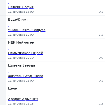
-
Левски София
11 августа в 18:00
0:1
Буде/Глимт
-
Унион Сент-Жиллуаз
11 августа в 19:00
3:3
НЕК Неймеген
-
Олимпиакос Пирей
11 августа в 20:30
0:0
Црвена Звезда
-
Хапоэль Беэр-Шева
11 августа в 21:00
0:1
Целе
-
Арарат-Армения
11 августа в 21:15
1:2