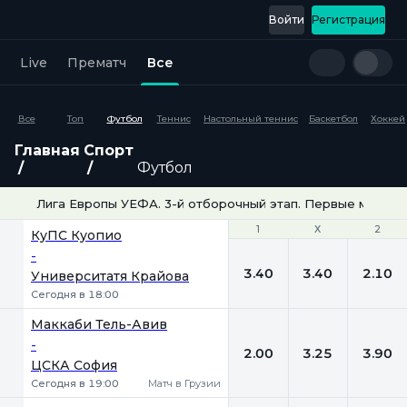
Войти
Регистрация
Live
Прематч
Все
Все
Топ
Футбол
Теннис
Настольный теннис
Баскетбол
Хоккей
Главная
Спорт
Футбол
Лига Европы УЕФА. 3-й отборочный этап. Первые матчи
1
1
Х
Х
2
2
КуПС Куопио
-
3.40
3.40
2.10
Университатя Крайова
Сегодня в 18:00
Маккаби Тель-Авив
-
2.00
3.25
3.90
ЦСКА София
Сегодня в 19:00
Матч в Грузии