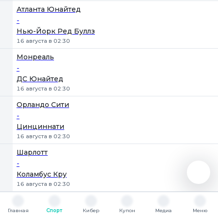
Атланта Юнайтед
-
Нью-Йорк Ред Буллз
16 августа в 02:30
Монреаль
-
ДС Юнайтед
16 августа в 02:30
Орландо Сити
-
Цинциннати
16 августа в 02:30
Шарлотт
-
Коламбус Кру
16 августа в 02:30
Нэшвилл
-
Главная
Спорт
Кибер
Купон
Медиа
Меню
Главная
Спорт
Кибер
Купон
Медиа
Меню