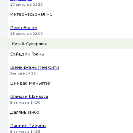
17 августа в 01:30
Интернасьонал РС
-
Ремо Белем
18 августа в 02:00
Китай. Суперлига
1
Х
2
Бэйцзин Гоань
-
Шэньчжэнь Пэн Сити
Завтра в 14:35
Циндао Маньатээ
-
Шанхай Шэньхуа
8 августа в 14:00
Далянь Инбо
-
Ляонин Тиерен
8 августа в 14:35