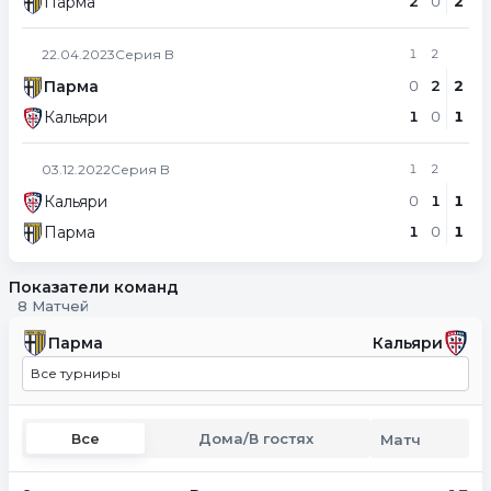
Парма
2
0
2
22.04.2023
Серия B
1
2
Парма
0
2
2
Кальяри
1
0
1
03.12.2022
Серия B
1
2
Кальяри
0
1
1
Парма
1
0
1
Показатели команд
8 Матчей
Парма
Кальяри
Все турниры
Все
Дома/В гостях
Матч