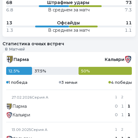
68
Штрафные удары
73
6.8
В среднем за матч
7.3
13
Офсайды
11
1.3
В среднем за матч
1.1
Статистика очных встреч
8 Матчей
Парма
Кальяри
12.5%
37.5%
50%
1 победа
3 ничьи
4 победы
27.02.2026
Серия А
1
2
Парма
0
1
1
Кальяри
0
1
1
13.09.2025
Серия А
1
2