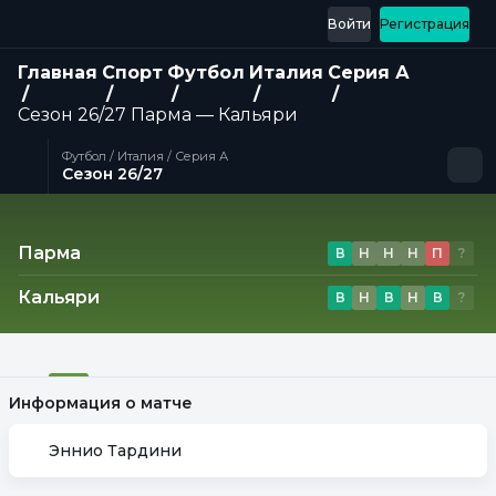
Войти
Регистрация
Главная
Спорт
Футбол
Италия
Серия А
Сезон 26/27
Парма — Кальяри
Футбол / Италия / Серия А
Сезон 26/27
Матч
Парма
В
Н
Н
Н
П
?
Кальяри
В
Н
В
Н
В
?
Информация о матче
Эннио Тардини