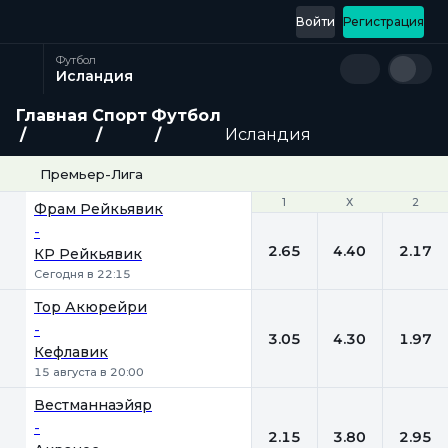
Войти
Регистрация
Футбол
Исландия
Главная
Спорт
Футбол
Исландия
Премьер-Лига
1
1
Х
Х
2
2
Фрам Рейкьявик
-
2.65
4.40
2.17
КР Рейкьявик
Сегодня в 22:15
Тор Акюрейри
-
3.05
4.30
1.97
Кефлавик
15 августа в 20:00
Вестманнаэйяр
-
2.15
3.80
2.95