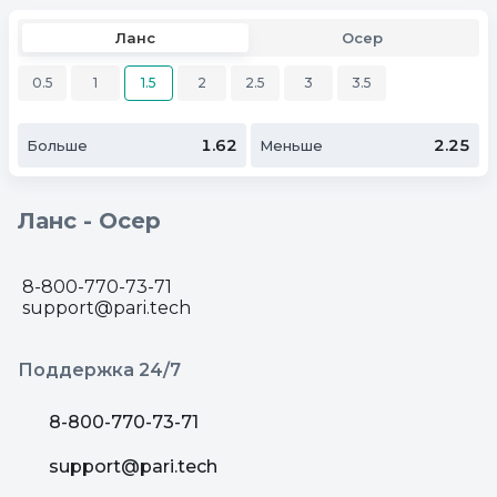
Ланс
Осер
0.5
1
1.5
2
2.5
3
3.5
1.62
2.25
Больше
Меньше
Ланс - Осер
8-800-770-73-71
support@pari.tech
Поддержка 24/7
8-800-770-73-71
support@pari.tech