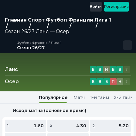
Войти
Регистрация
Главная
Спорт
Футбол
Франция
Лига 1
Сезон 26/27
Ланс — Осер
Футбол / Франция / Лига 1
Сезон 26/27
Матч
Ланс
В
В
Н
В
В
?
Осер
В
В
В
П
Н
?
Популярное
Матч
1-й тайм
2-й тайм
Исход матча (основное время)
1.60
4.30
5.20
1
X
2