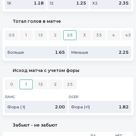
1.18
1.25
2.35
1Х
12
Х2
Тотал голов в матче
0.5
1
1.5
2
2.5
3
3.5
4
4.5
1.65
2.25
Больше
Меньше
Исход матча с учетом форы
0
1
1.5
2
2.5
ЛАНС
ОСЕР
2.00
1.82
Фора (‑1)
Фора (+1)
Забьют ‑ не забьют
ДА
НЕТ