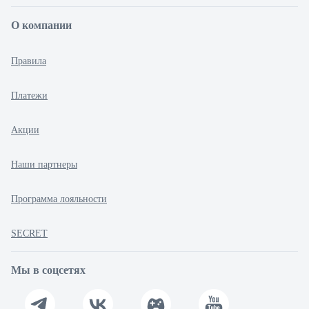
О компании
Правила
Платежи
Акции
Наши партнеры
Программа лояльности
SECRET
Мы в соцсетях