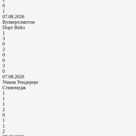
1
0
1
07.08.2026
Вулверхэмптон
Порт Вейл
1
3
0
2
0
0
3
0
07.08.2026
Уиком Уондерерс
Стивенедж
1
1
1
2
0
1
1
2