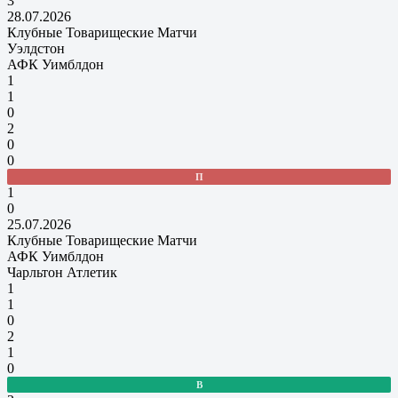
3
28.07.2026
Клубные Товарищеские Матчи
Уэлдстон
АФК Уимблдон
1
1
0
2
0
0
П
1
0
25.07.2026
Клубные Товарищеские Матчи
АФК Уимблдон
Чарльтон Атлетик
1
1
0
2
1
0
В