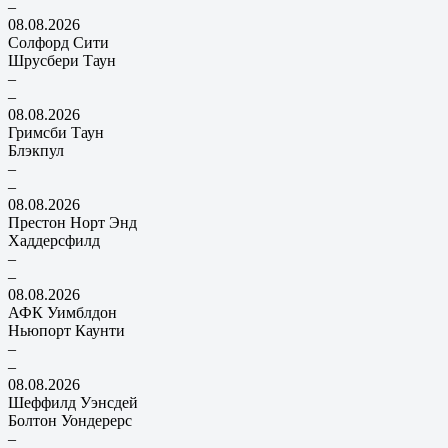
–
08.08.2026
Солфорд Сити
Шрусбери Таун
–
–
08.08.2026
Гримсби Таун
Блэкпул
–
–
08.08.2026
Престон Норт Энд
Хаддерсфилд
–
–
08.08.2026
АФК Уимблдон
Ньюпорт Каунти
–
–
08.08.2026
Шеффилд Уэнсдей
Болтон Уондерерс
–