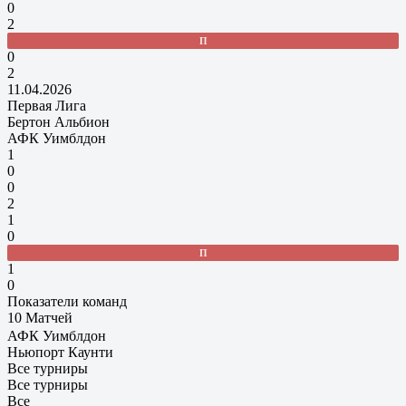
0
2
П
0
2
11.04.2026
Первая Лига
Бертон Альбион
АФК Уимблдон
1
0
0
2
1
0
П
1
0
Показатели команд
10 Матчей
АФК Уимблдон
Ньюпорт Каунти
Все турниры
Все турниры
Все