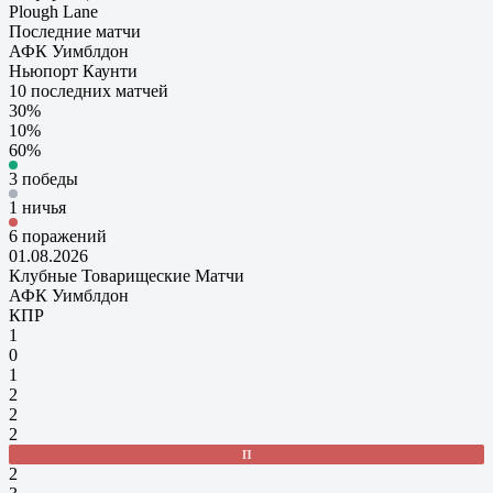
Матч
Plough Lane
1-й тайм
Последние матчи
2-й тайм
АФК Уимблдон
Показатели команд
Ньюпорт Каунти
10 последних матчей
30%
10%
60%
3 победы
1 ничья
6 поражений
01.08.2026
Клубные Товарищеские Матчи
АФК Уимблдон
КПР
1
0
1
2
2
2
П
2