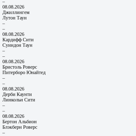
–
08.08.2026
Джиллингем
Лутон Таун
–
–
08.08.2026
Кардифф Сити
Суиндон Таун
–
–
08.08.2026
Бристоль Роверс
Питерборо Юнайтед
–
–
08.08.2026
Дерби Каунти
Линкольн Сити
–
–
08.08.2026
Бертон Альбион
Блэкберн Роверс
–