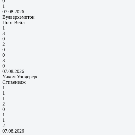
0
1
07.08.2026
Вулверхэмптон
Порт Вейл
1
3
0
2
0
0
3
0
07.08.2026
Уиком Уондерерс
Стивенедж
1
1
1
2
0
1
1
2
07.08.2026