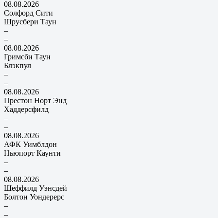
08.08.2026
Солфорд Сити
Шрусбери Таун
–
–
08.08.2026
Гримсби Таун
Блэкпул
–
–
08.08.2026
Престон Норт Энд
Хаддерсфилд
–
–
08.08.2026
АФК Уимблдон
Ньюпорт Каунти
–
–
08.08.2026
Шеффилд Уэнсдей
Болтон Уондерерс
–
–