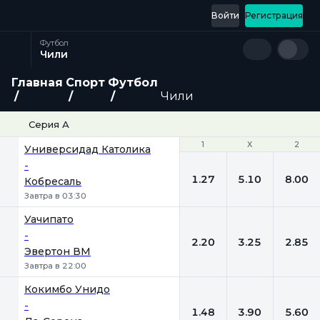
Войти
Регистрация
Футбол
Чили
Главная
Спорт
Футбол
Чили
Серия А
1
1
Х
Х
2
2
Универсидад Католика
-
1.27
5.10
8.00
Кобресаль
Завтра в 03:30
Уачипато
-
2.20
3.25
2.85
Эвертон ВМ
Завтра в 22:00
Кокимбо Унидо
-
1.48
3.90
5.60