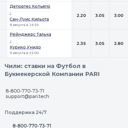
Депортес Копьяпо
-
2.20
3.05
3.00
Сан-Луис Кильота
9 августа в 19:30
Рейнджерс Талька
-
2.35
3.05
2.80
Курико Унидо
9 августа в 22:00
Чили: ставки на Футбол в
Букмекерской Компании PARI
8-800-770-73-71
support@pari.tech
Поддержка 24/7
8-800-770-73-71