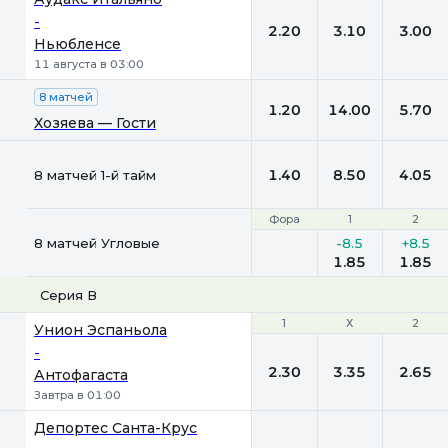
-
2.20
3.10
3.00
Ньюбленсе
11 августа в 03:00
8 матчей
1.20
14.00
5.70
Хозяева — Гости
1.40
8.50
4.05
8 матчей 1-й тайм
Фора
Фора
1
1
2
2
8 матчей Угловые
-8.5
+8.5
1.85
1.85
Серия В
1
1
Х
Х
2
2
Унион Эспаньола
-
2.30
3.35
2.65
Антофагаста
Завтра в 01:00
Депортес Санта-Крус