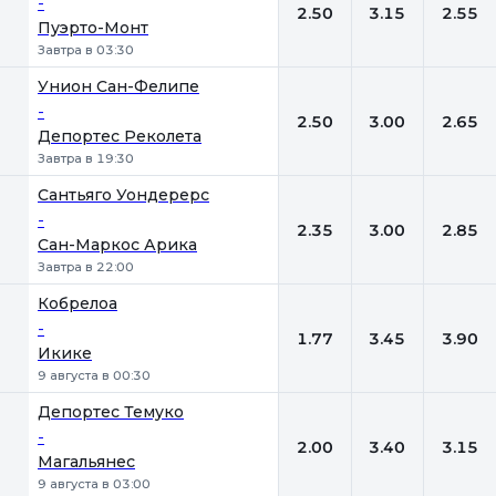
-
2.50
3.15
2.55
Пуэрто-Монт
Завтра в 03:30
Унион Сан-Фелипе
-
2.50
3.00
2.65
Депортес Реколета
Завтра в 19:30
Сантьяго Уондерерс
-
2.35
3.00
2.85
Сан-Маркос Арика
Завтра в 22:00
Кобрелоа
-
1.77
3.45
3.90
Икике
9 августа в 00:30
Депортес Темуко
-
2.00
3.40
3.15
Магальянес
9 августа в 03:00