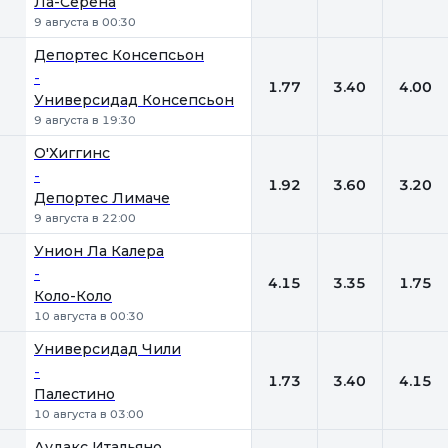
Ла-Серена
9 августа в 00:30
Депортес Консепсьон
-
1.77
3.40
4.00
Универсидад Консепсьон
9 августа в 19:30
О'Хиггинс
-
1.92
3.60
3.20
Депортес Лимаче
9 августа в 22:00
Унион Ла Калера
-
4.15
3.35
1.75
Коло-Коло
10 августа в 00:30
Универсидад Чили
-
1.73
3.40
4.15
Палестино
10 августа в 03:00
Аудакс Итальяно