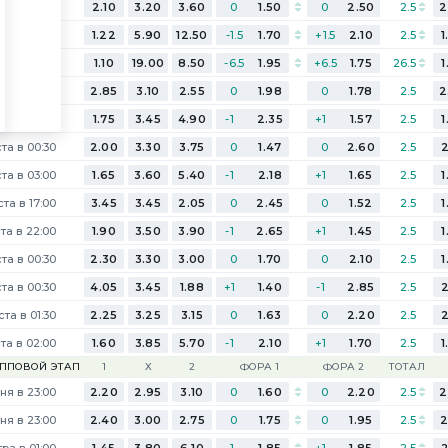
ста в 00:30
2.10
3.20
3.60
0
1.50
0
2.50
2.5
2
ста в 01:30
1.22
5.90
12.50
-1.5
1.70
+1.5
2.10
2.5
1
1.10
19.00
8.50
-6.5
1.95
+6.5
1.75
26.5
1
ста в 22:30
2.85
3.10
2.55
0
1.98
0
1.78
2.5
2
ста в 22:30
1.75
3.45
4.90
-1
2.35
+1
1.57
2.5
1
ста в 00:30
2.00
3.30
3.75
0
1.47
0
2.60
2.5
2
ста в 03:00
1.65
3.60
5.40
-1
2.18
+1
1.65
2.5
1
ста в 17:00
3.45
3.45
2.05
0
2.45
0
1.52
2.5
1
та в 22:00
1.90
3.50
3.90
-1
2.65
+1
1.45
2.5
1
ста в 00:30
2.30
3.30
3.00
0
1.70
0
2.10
2.5
1
ста в 00:30
4.05
3.45
1.88
+1
1.40
-1
2.85
2.5
2
ста в 01:30
2.25
3.25
3.15
0
1.63
0
2.20
2.5
2
та в 02:00
1.60
3.85
5.70
-1
2.10
+1
1.70
2.5
1
УППОВОЙ ЭТАП
1
Х
2
ФОРА 1
ФОРА 2
ТОТАЛ
ня в 23:00
2.20
2.95
3.10
0
1.60
0
2.20
2.5
2
ня в 23:00
2.40
3.00
2.75
0
1.75
0
1.95
2.5
2
ра в 01:00
1.45
3.80
6.10
-1
1.85
+1
1.85
2.5
2