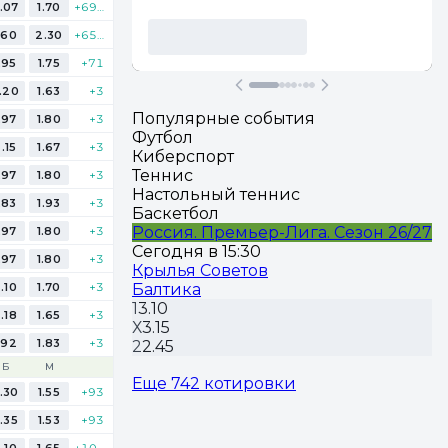
.07
1.70
+694
.60
2.30
+657
.95
1.75
+71
.20
1.63
+3
Популярные события
.97
1.80
+3
Футбол
.15
1.67
+3
Киберспорт
Теннис
.97
1.80
+3
Настольный теннис
.83
1.93
+3
Баскетбол
Россия. Премьер-Лига. Сезон 26/27
.97
1.80
+3
Сегодня в 15:30
.97
1.80
+3
Крылья Советов
.10
1.70
+3
Балтика
1
3.10
.18
1.65
+3
Х
3.15
.92
1.83
+3
2
2.45
Б
М
Еще 742 котировки
.30
1.55
+93
.35
1.53
+93
.10
1.65
+101