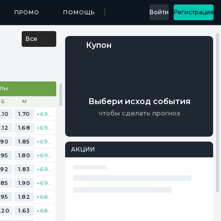
...
Войти
Регистрация
МЕДИА
ПРОМО
ПРИЛОЖЕНИЯ
ПОМОЩЬ
РЕЗУЛЬТАТЫ
Все
Купон
АЛЫ
Выбери исход события
Б
М
чтобы сделать прогноз
.10
1.70
+690
.12
1.68
+693
.90
1.85
+694
АКЦИИ
.95
1.80
+695
.92
1.83
+691
.85
1.90
+697
.95
1.82
+688
.20
1.63
+685