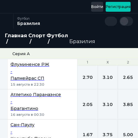
Войти
Регистрация
Футбол
Бразилия
Главная
Спорт
Футбол
Бразилия
Серия А
1
1
Х
Х
2
2
Флуминенсе РЖ
-
2.70
3.10
2.65
Палмейрас СП
15 августа в 22:30
Атлетико Паранаэнсе
-
2.05
3.10
3.85
Брагантино
16 августа в 00:30
Сан-Паулу
-
1.67
3.75
5.00