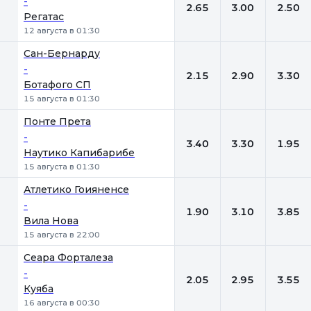
-
2.65
3.00
2.50
Регатас
12 августа в 01:30
Сан-Бернарду
-
2.15
2.90
3.30
Ботафого СП
15 августа в 01:30
Понте Прета
-
3.40
3.30
1.95
Наутико Капибарибе
15 августа в 01:30
Атлетико Гоияненсе
-
1.90
3.10
3.85
Вила Нова
15 августа в 22:00
Сеара Форталеза
-
2.05
2.95
3.55
Куяба
16 августа в 00:30