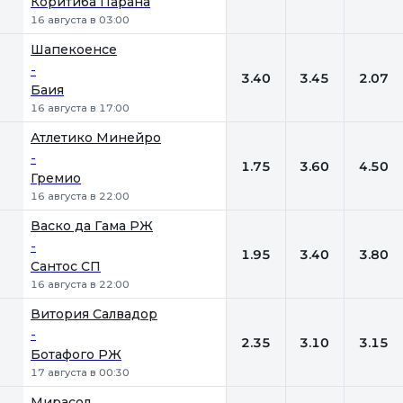
Коритиба Парана
16 августа в 03:00
Шапекоенсе
-
3.40
3.45
2.07
Баия
16 августа в 17:00
Атлетико Минейро
-
1.75
3.60
4.50
Гремио
16 августа в 22:00
Васко да Гама РЖ
-
1.95
3.40
3.80
Сантос СП
16 августа в 22:00
Витория Салвадор
-
2.35
3.10
3.15
Ботафого РЖ
17 августа в 00:30
Мирасол