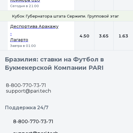
Коимбра U20
Сегодня в 21:00
Кубок Губернатора штата Сержипи. Групповой этап
1
Х
2
Деспортива Аракажу
-
4.50
3.65
1.63
Лагарто
Завтра в 01:00
Бразилия: ставки на Футбол в
Букмекерской Компании PARI
8-800-770-73-71
support@pari.tech
Поддержка 24/7
8-800-770-73-71