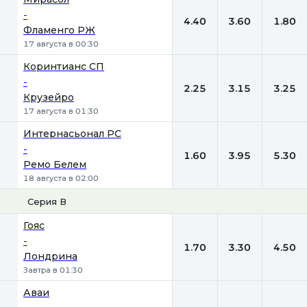
-
4.40
3.60
1.80
Фламенго РЖ
17 августа в 00:30
Коринтианс СП
-
2.25
3.15
3.25
Крузейро
17 августа в 01:30
Интернасьонал РС
-
1.60
3.95
5.30
Ремо Белем
18 августа в 02:00
Серия В
1
Х
2
Гояс
-
1.70
3.30
4.50
Лондрина
Завтра в 01:30
Аваи