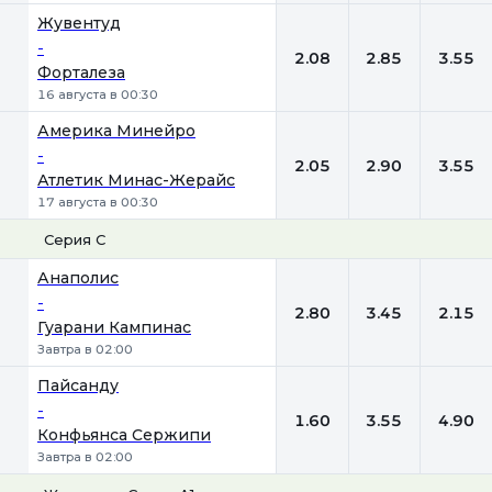
Жувентуд
-
2.08
2.85
3.55
Форталеза
16 августа в 00:30
Америка Минейро
-
2.05
2.90
3.55
Атлетик Минас-Жерайс
17 августа в 00:30
Серия С
1
Х
2
Анаполис
-
2.80
3.45
2.15
Гуарани Кампинас
Завтра в 02:00
Пайсанду
-
1.60
3.55
4.90
Конфьянса Сержипи
Завтра в 02:00