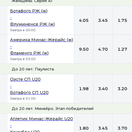
Женщины. Серия А1
1
Х
2
Ботафого РЖ (ж)
-
4.05
3.45
1.75
Флуминенсе РЖ (ж)
Завтра в 00:00
Америка Минас-Жерайс (ж)
-
9.50
4.70
1.27
Фламенго РЖ (ж)
Завтра в 03:00
До 20 лет. Паулиста
1
Х
2
Оэсте СП U20
-
1.98
3.40
3.20
Ботафого СП U20
Завтра в 01:00
До 20 лет. Минейро. Этап победителей
1
Х
2
Атлетик Минас-Жерайс U20
-
1.80
3.45
3.70