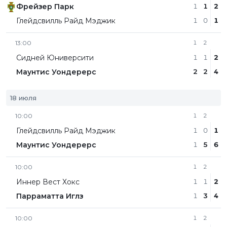
Фрейзер Парк
1
1
2
Глейдсвилль Райд Мэджик
1
0
1
13:00
1
2
Сидней Юниверсити
1
1
2
Маунтис Уондерерс
2
2
4
18 июля
10:00
1
2
Глейдсвилль Райд Мэджик
1
0
1
Маунтис Уондерерс
1
5
6
10:00
1
2
Иннер Вест Хокс
1
1
2
Парраматта Иглз
1
3
4
10:00
1
2