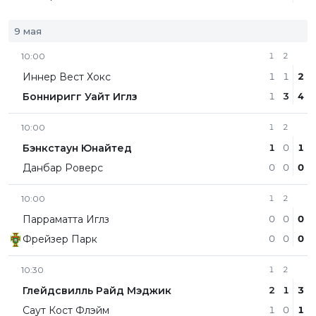
9 мая
10:00
1
2
Иннер Вест Хокс
1
1
2
Бонниригг Уайт Иглз
1
3
4
10:00
1
2
Бэнкстаун Юнайтед
1
0
1
Данбар Роверс
0
0
0
10:00
1
2
Парраматта Иглз
0
0
0
Фрейзер Парк
0
0
0
10:30
1
2
Глейдсвилль Райд Мэджик
2
1
3
Саут Кост Флэйм
1
0
1