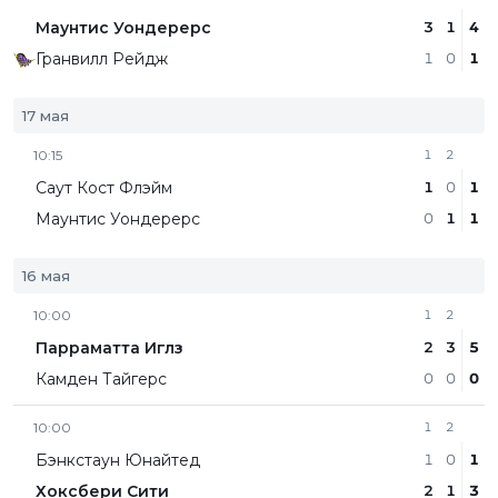
Маунтис Уондерерс
3
1
4
Гранвилл Рейдж
1
0
1
17 мая
10:15
1
2
Саут Кост Флэйм
1
0
1
Маунтис Уондерерс
0
1
1
16 мая
10:00
1
2
Парраматта Иглз
2
3
5
Камден Тайгерс
0
0
0
10:00
1
2
Бэнкстаун Юнайтед
1
0
1
Хоксбери Сити
2
1
3