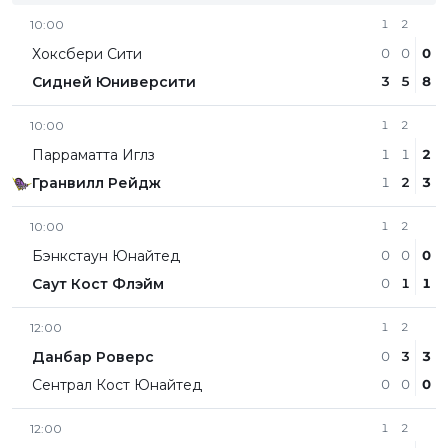
10:00
1
2
Хоксбери Сити
0
0
0
Сидней Юниверсити
3
5
8
10:00
1
2
Парраматта Иглз
1
1
2
Гранвилл Рейдж
1
2
3
10:00
1
2
Бэнкстаун Юнайтед
0
0
0
Саут Кост Флэйм
0
1
1
12:00
1
2
Данбар Роверс
0
3
3
Сентрал Кост Юнайтед
0
0
0
12:00
1
2