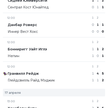
Сидней Юниверсити
1
1
2
Сентрал Кост Юнайтед
0
1
1
12:00
1
2
Данбар Роверс
0
1
1
Иннер Вест Хокс
0
0
0
12:00
1
2
Бонниригг Уайт Иглз
1
1
2
Непин
1
0
1
12:00
1
2
Гранвилл Рейдж
1
4
5
Глейдсвилль Райд Мэджик
1
1
2
17 апреля
13:00
1
2