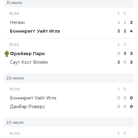
31 июля
13:00
1
2
Непин
1
1
2
Бонниригг Уайт Иглз
2
2
4
13:00
1
2
Фрейзер Парк
0
3
3
Саут Кост Флэйм
2
0
2
26 июля
10:00
1
2
Бонниригг Уайт Иглз
0
0
0
Данбар Роверс
0
0
0
25 июля
10:00
1
2