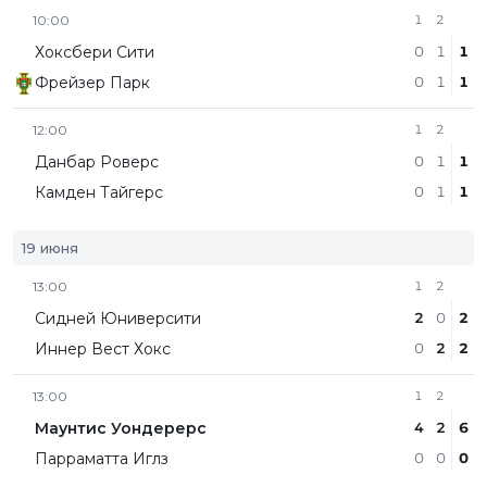
10:00
1
2
Хоксбери Сити
0
1
1
Фрейзер Парк
0
1
1
12:00
1
2
Данбар Роверс
0
1
1
Камден Тайгерс
0
1
1
19 июня
13:00
1
2
Сидней Юниверсити
2
0
2
Иннер Вест Хокс
0
2
2
13:00
1
2
Маунтис Уондерерс
4
2
6
Парраматта Иглз
0
0
0