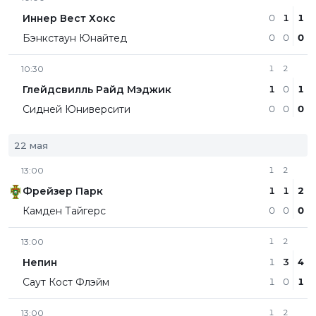
Иннер Вест Хокс
0
1
1
Бэнкстаун Юнайтед
0
0
0
10:30
1
2
Глейдсвилль Райд Мэджик
1
0
1
Сидней Юниверсити
0
0
0
22 мая
13:00
1
2
Фрейзер Парк
1
1
2
Камден Тайгерс
0
0
0
13:00
1
2
Непин
1
3
4
Саут Кост Флэйм
1
0
1
13:00
1
2