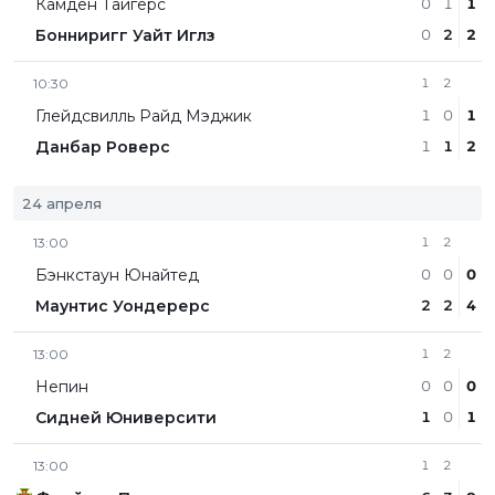
Камден Тайгерс
0
1
1
Бонниригг Уайт Иглз
0
2
2
10:30
1
2
Глейдсвилль Райд Мэджик
1
0
1
Данбар Роверс
1
1
2
24 апреля
13:00
1
2
Бэнкстаун Юнайтед
0
0
0
Маунтис Уондерерс
2
2
4
13:00
1
2
Непин
0
0
0
Сидней Юниверсити
1
0
1
13:00
1
2