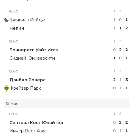
10:30
1
2
Гранвилл Рейдж
1
0
1
Непин
1
1
2
12:00
1
2
Бонниригг Уайт Иглз
0
2
2
Сидней Юниверсити
1
0
1
12:00
1
2
Данбар Роверс
2
1
3
Фрейзер Парк
0
1
1
15 мая
13:00
1
2
Сентрал Кост Юнайтед
0
2
2
Иннер Вест Хокс
0
1
1