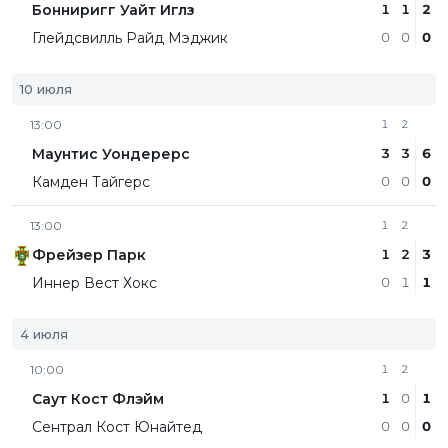
Бонниригг Уайт Иглз
1
1
2
Глейдсвилль Райд Мэджик
0
0
0
10 июля
13:00
1
2
Маунтис Уондерерс
3
3
6
Камден Тайгерс
0
0
0
13:00
1
2
Фрейзер Парк
1
2
3
Иннер Вест Хокс
0
1
1
4 июля
10:00
1
2
Саут Кост Флэйм
1
0
1
Сентрал Кост Юнайтед
0
0
0