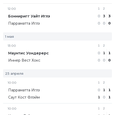
12:00
1
2
Бонниригг Уайт Иглз
0
3
3
Парраматта Иглз
0
0
0
1 мая
13:00
1
2
Маунтис Уондерерс
0
1
1
Иннер Вест Хокс
0
0
0
25 апреля
10:00
1
2
Парраматта Иглз
0
1
1
Саут Кост Флэйм
1
0
1
10:00
1
2