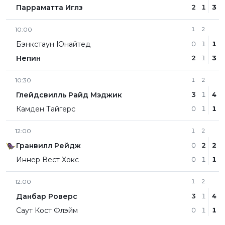
Парраматта Иглз
2
1
3
10:00
1
2
Бэнкстаун Юнайтед
0
1
1
Непин
2
1
3
10:30
1
2
Глейдсвилль Райд Мэджик
3
1
4
Камден Тайгерс
0
1
1
12:00
1
2
Гранвилл Рейдж
0
2
2
Иннер Вест Хокс
0
1
1
12:00
1
2
Данбар Роверс
3
1
4
Саут Кост Флэйм
0
1
1