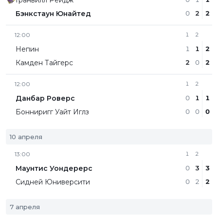
Гранвилл Рейдж
Бэнкстаун Юнайтед
0
2
2
12:00
1
2
Непин
1
1
2
Камден Тайгерс
2
0
2
12:00
1
2
Данбар Роверс
0
1
1
Бонниригг Уайт Иглз
0
0
0
10 апреля
13:00
1
2
Маунтис Уондерерс
0
3
3
Сидней Юниверсити
0
2
2
7 апреля