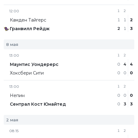
12:00
1
2
Камден Тайгерс
1
1
2
Гранвилл Рейдж
2
1
3
8 мая
13:00
1
2
Маунтис Уондерерс
0
4
4
Хоксбери Сити
0
0
0
13:00
1
2
Непин
0
0
0
Сентрал Кост Юнайтед
0
3
3
2 мая
08:15
1
2