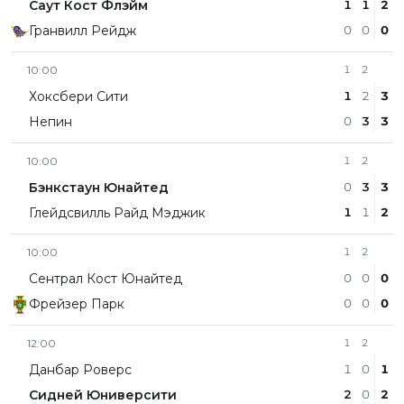
Саут Кост Флэйм
1
1
2
Гранвилл Рейдж
0
0
0
10:00
1
2
Хоксбери Сити
1
2
3
Непин
0
3
3
10:00
1
2
Бэнкстаун Юнайтед
0
3
3
Глейдсвилль Райд Мэджик
1
1
2
10:00
1
2
Сентрал Кост Юнайтед
0
0
0
Фрейзер Парк
0
0
0
12:00
1
2
Данбар Роверс
1
0
1
Сидней Юниверсити
2
0
2