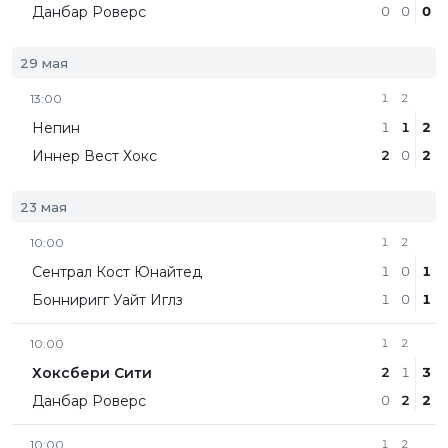
Данбар Роверс
0
0
0
29 мая
13:00
1
2
Непин
1
1
2
Иннер Вест Хокс
2
0
2
23 мая
10:00
1
2
Сентрал Кост Юнайтед
1
0
1
Бонниригг Уайт Иглз
1
0
1
10:00
1
2
Хоксбери Сити
2
1
3
Данбар Роверс
0
2
2
10:00
1
2