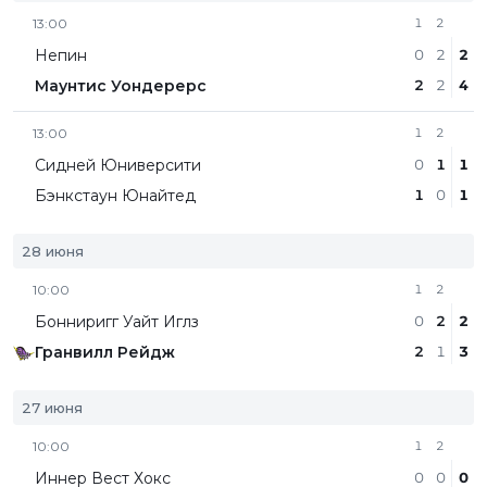
13:00
1
2
Непин
0
2
2
Маунтис Уондерерс
2
2
4
13:00
1
2
Сидней Юниверсити
0
1
1
Бэнкстаун Юнайтед
1
0
1
28 июня
10:00
1
2
Бонниригг Уайт Иглз
0
2
2
Гранвилл Рейдж
2
1
3
27 июня
10:00
1
2
Иннер Вест Хокс
0
0
0