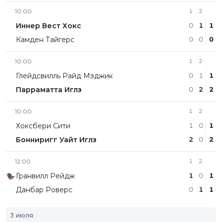
10:00
1
2
Иннер Вест Хокс
0
1
1
Камден Тайгерс
0
0
0
10:00
1
2
Глейдсвилль Райд Мэджик
0
1
1
Парраматта Иглз
0
2
2
10:00
1
2
Хоксбери Сити
1
0
1
Бонниригг Уайт Иглз
2
0
2
12:00
1
2
Гранвилл Рейдж
1
0
1
Данбар Роверс
0
1
1
3 июля