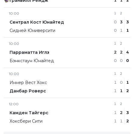
Гранвилл Рейдж
1
1
2
10:00
1
2
Сентрал Кост Юнайтед
0
3
3
Сидней Юниверсити
0
1
1
10:00
1
2
Парраматта Иглз
2
2
4
Бэнкстаун Юнайтед
0
0
0
10:00
1
2
Иннер Вест Хокс
1
0
1
Данбар Роверс
1
1
2
12:00
1
2
Камден Тайгерс
1
2
3
Хоксбери Сити
1
1
2