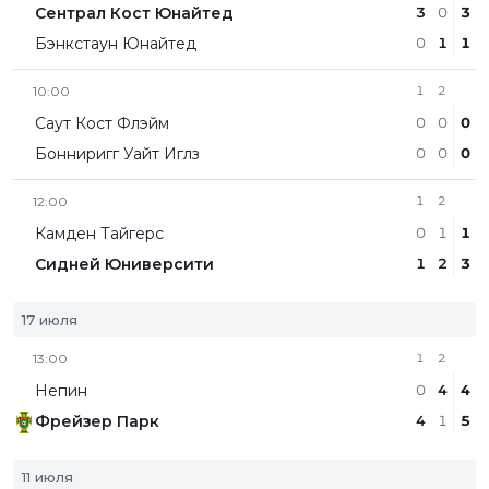
Сентрал Кост Юнайтед
3
0
3
Бэнкстаун Юнайтед
0
1
1
10:00
1
2
Саут Кост Флэйм
0
0
0
Бонниригг Уайт Иглз
0
0
0
12:00
1
2
Камден Тайгерс
0
1
1
Сидней Юниверсити
1
2
3
17 июля
13:00
1
2
Непин
0
4
4
Фрейзер Парк
4
1
5
11 июля