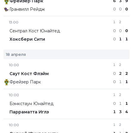
Фрейзер Парк
6
3
9
Гранвилл Рейдж
0
0
0
13:00
1
2
Сентрал Кост Юнайтед
0
0
0
Хоксбери Сити
0
1
1
18 апреля
10:00
1
2
Саут Кост Флэйм
0
2
2
Фрейзер Парк
0
1
1
10:00
1
2
Бэнкстаун Юнайтед
0
1
1
Парраматта Иглз
1
3
4
10:00
1
2