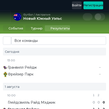
Войти
Регистрация
Футбол / Австралия
Новый Южный Уэльс
События
Турнир
Результаты
Все команды
Сегодня
13:00
Гранвилл Рейдж
–
Фрейзер Парк
–
1 августа
10:00
1
2
Глейдсвилль Райд Мэджик
0
0
0