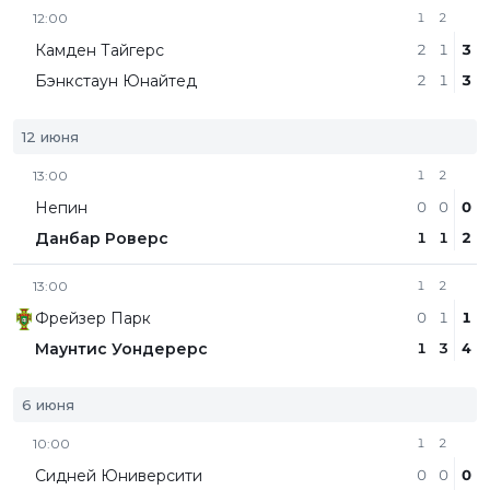
12:00
1
2
Камден Тайгерс
2
1
3
Бэнкстаун Юнайтед
2
1
3
12 июня
13:00
1
2
Непин
0
0
0
Данбар Роверс
1
1
2
13:00
1
2
Фрейзер Парк
0
1
1
Маунтис Уондерерс
1
3
4
6 июня
10:00
1
2
Сидней Юниверсити
0
0
0