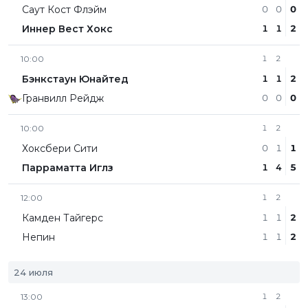
Саут Кост Флэйм
0
0
0
Иннер Вест Хокс
1
1
2
10:00
1
2
Бэнкстаун Юнайтед
1
1
2
Гранвилл Рейдж
0
0
0
10:00
1
2
Хоксбери Сити
0
1
1
Парраматта Иглз
1
4
5
12:00
1
2
Камден Тайгерс
1
1
2
Непин
1
1
2
24 июля
13:00
1
2