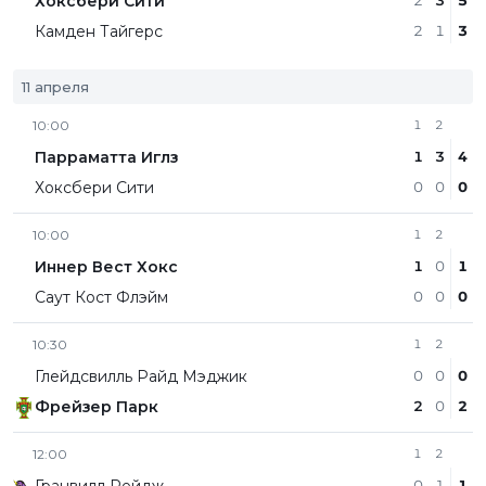
Хоксбери Сити
2
3
5
Камден Тайгерс
2
1
3
11 апреля
10:00
1
2
Парраматта Иглз
1
3
4
Хоксбери Сити
0
0
0
10:00
1
2
Иннер Вест Хокс
1
0
1
Саут Кост Флэйм
0
0
0
10:30
1
2
Глейдсвилль Райд Мэджик
0
0
0
Фрейзер Парк
2
0
2
12:00
1
2
0
1
1