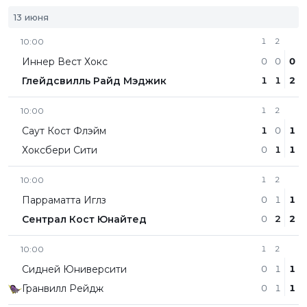
13 июня
10:00
1
2
Иннер Вест Хокс
0
0
0
Глейдсвилль Райд Мэджик
1
1
2
10:00
1
2
Саут Кост Флэйм
1
0
1
Хоксбери Сити
0
1
1
10:00
1
2
Парраматта Иглз
0
1
1
Сентрал Кост Юнайтед
0
2
2
10:00
1
2
Сидней Юниверсити
0
1
1
Гранвилл Рейдж
0
1
1