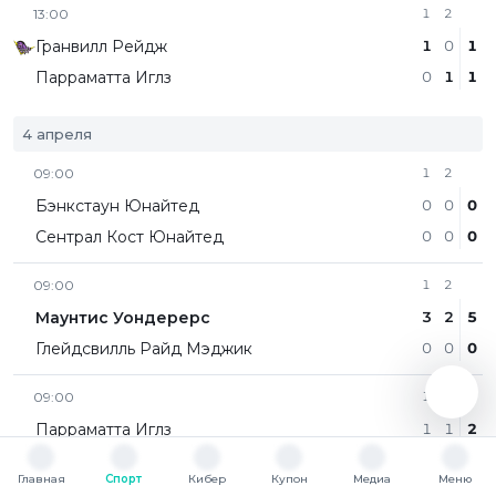
13:00
1
2
Гранвилл Рейдж
1
0
1
Парраматта Иглз
0
1
1
4 апреля
09:00
1
2
Бэнкстаун Юнайтед
0
0
0
Сентрал Кост Юнайтед
0
0
0
09:00
1
2
Маунтис Уондерерс
3
2
5
Глейдсвилль Райд Мэджик
0
0
0
09:00
1
2
Парраматта Иглз
1
1
2
Иннер Вест Хокс
2
1
3
Главная
Спорт
Кибер
Купон
Медиа
Меню
Главная
Спорт
Кибер
Купон
Медиа
Меню