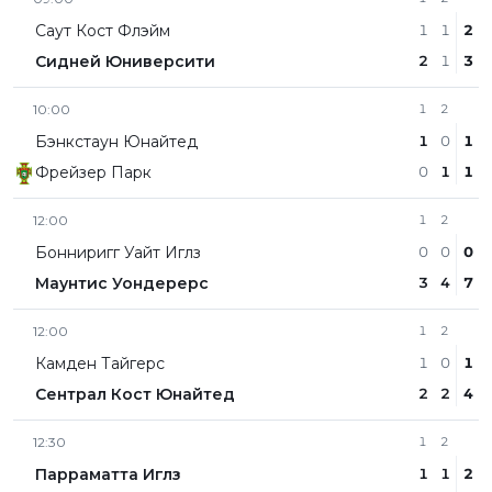
Саут Кост Флэйм
1
1
2
Сидней Юниверсити
2
1
3
10:00
1
2
Бэнкстаун Юнайтед
1
0
1
Фрейзер Парк
0
1
1
12:00
1
2
Бонниригг Уайт Иглз
0
0
0
Маунтис Уондерерс
3
4
7
12:00
1
2
Камден Тайгерс
1
0
1
Сентрал Кост Юнайтед
2
2
4
12:30
1
2
Парраматта Иглз
1
1
2