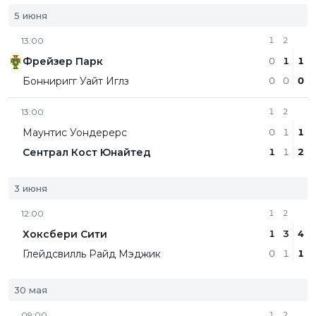
5 июня
13:00
1
2
Фрейзер Парк
0
1
1
Бонниригг Уайт Иглз
0
0
0
13:00
1
2
Маунтис Уондерерс
0
1
1
Сентрал Кост Юнайтед
1
1
2
3 июня
12:00
1
2
Хоксбери Сити
1
3
4
Глейдсвилль Райд Мэджик
0
1
1
30 мая
09:00
1
2