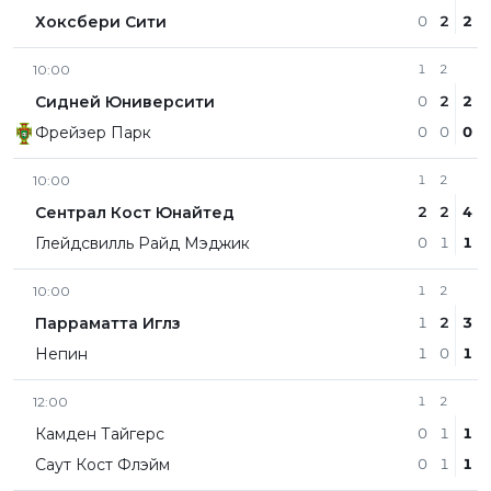
Хоксбери Сити
0
2
2
10:00
1
2
Сидней Юниверсити
0
2
2
Фрейзер Парк
0
0
0
10:00
1
2
Сентрал Кост Юнайтед
2
2
4
Глейдсвилль Райд Мэджик
0
1
1
10:00
1
2
Парраматта Иглз
1
2
3
Непин
1
0
1
12:00
1
2
Камден Тайгерс
0
1
1
Саут Кост Флэйм
0
1
1