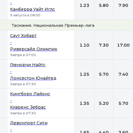
-
1.23
5.80
7.90
Канберра Уайт Иглс
9 августа в 08:00
Тасмания. Национальная Премьер-лига
1
Х
2
Саут Хобарт
-
1.10
7.30
17.00
Риверсайд Олимпик
Завтра в 07:00
Гленорчи Найтс
-
1.25
5.70
7.40
Лонсестон Юнайтед
Завтра в 07:30
Кингборо Лайонс
-
1.35
5.20
5.70
Кларенс Зебрас
Завтра в 07:30
Девонпорт Сити
-
1.65
4.40
3.60