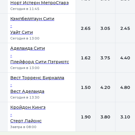
Норт Истерн МетроСтарз
Сегодня в 11:45
Кэмпбеллтаун Сити
-
2.65
3.05
2.45
Уайт Сити
Сегодня в 13:00
Аделаида Сити
-
1.62
3.75
4.40
Плейфорд Сити Пэтриотс
Сегодня в 13:00
Вест Торренс Биркалла
-
1.50
4.20
4.80
Вест Аделаида
Сегодня в 13:30
Кройдон Кингз
-
1.90
3.80
3.10
Стерт Лайонс
Завтра в 08:00