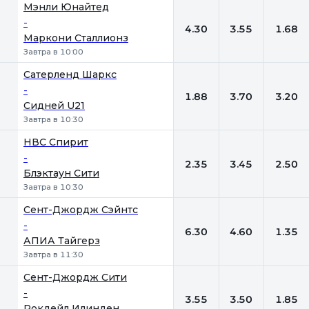
Мэнли Юнайтед
-
4.30
3.55
1.68
Маркони Сталлионз
Завтра в 10:00
Сатерленд Шаркс
-
1.88
3.70
3.20
Сидней U21
Завтра в 10:30
НВС Спирит
-
2.35
3.45
2.50
Блэктаун Сити
Завтра в 10:30
Сент-Джордж Сэйнтс
-
6.30
4.60
1.35
АПИА Тайгерз
Завтра в 11:30
Сент-Джордж Сити
-
3.55
3.50
1.85
Рокдейл Илинден