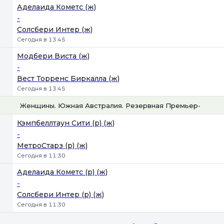
Аделаида Кометс (ж)
-
Солсбери Интер (ж)
Сегодня в 13:45
Модбери Виста (ж)
-
Вест Торренс Биркалла (ж)
Сегодня в 13:45
Женщины. Южная Австралия. Резервная Премьер-лига
1
Х
2
Кэмпбеллтаун Сити (р) (ж)
-
МетроСтарз (р) (ж)
Сегодня в 11:30
Аделаида Кометс (р) (ж)
-
Солсбери Интер (р) (ж)
Сегодня в 11:30