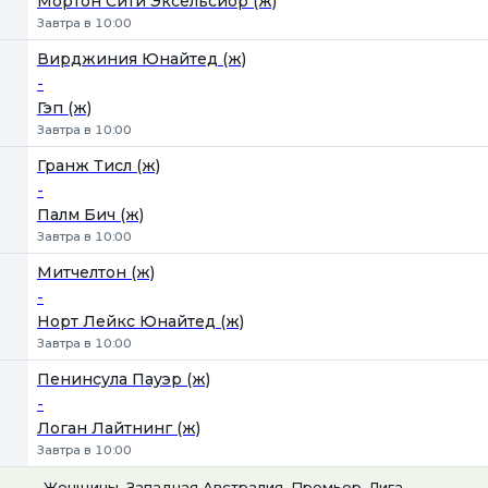
Мортон Сити Эксельсиор (ж)
Завтра в 10:00
Вирджиния Юнайтед (ж)
-
Гэп (ж)
Завтра в 10:00
Гранж Тисл (ж)
-
Палм Бич (ж)
Завтра в 10:00
Митчелтон (ж)
-
Норт Лейкс Юнайтед (ж)
Завтра в 10:00
Пенинсула Пауэр (ж)
-
Логан Лайтнинг (ж)
Завтра в 10:00
Женщины. Западная Австралия. Премьер-Лига