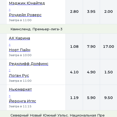
Мэджик Юнайтед
-
2.80
3.95
2.00
Рочдейл Роверс
Завтра в 11:00
Квинсленд. Премьер-лига-3
1
Х
2
АК Карина
-
1.08
7.90
17.00
Норт Пайн
Завтра в 10:00
Редклифф Долфинс
-
4.10
4.90
1.50
Логан Рус
Завтра в 11:00
Ньюмаркет
-
1.19
5.90
9.50
Йеронга Иглс
Завтра в 11:15
Северный Новый Южный Уэльс. Национальная Премьер-