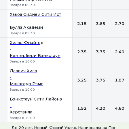
Завтра в 09:30
Хакоа Сидней Сити Ист
-
2.15
3.65
2.70
Буллз Академи
Завтра в 09:30
Хиллс Юнайтед
-
2.35
3.75
2.40
Кентербери Бэнкстаун
Завтра в 10:00
Далвич Хилл
-
3.25
3.75
1.87
Макартур Рэмс
Завтра в 10:00
Бэнкстаун Сити Лайонз
-
1.52
4.20
4.60
Херствилл
Завтра в 10:00
До 20 лет. Новый Южный Уэльс. Национальная Премьер-