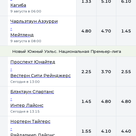
1.33
5.10
6.10
Кагиба
9 августа в 06:00
Чарльзтаун Аззурри
-
4.80
4.70
1.45
Мейтленд
9 августа в 08:00
Новый Южный Уэльс. Национальная Премьер-лига-2
1
Х
2
Проспект Юнайтед
-
2.25
3.70
2.55
Вестерн Сити Рейнджерс
Сегодня в 13:00
Блэктаун Спартанс
-
1.45
4.80
4.80
Интер Лайонс
Сегодня в 13:15
Нортерн Тайгерс
-
1.55
4.10
4.40
Райдалмир Лайонс