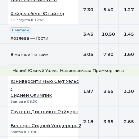
-
7.30
5.40
1.27
Хейдельберг Юнайтед
12 августа в 12:45
8 матчей
3.45
10.50
1.45
Хозяева — Гости
3.05
7.90
1.60
8 матчей 1-й тайм
Новый Южный Уэльс. Национальная Премьер-лига
1
Х
2
Юниверсити Нью Саут Уэльс
-
1.87
3.65
3.30
Сидней Олимпик
Завтра в 08:30
Саутерн Дистриктс Рэйдерс
-
2.18
3.65
2.65
Вестерн Сидней Уондерерс 2
Завтра в 10:00