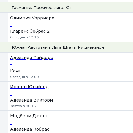
Тасмания. Премьер-лига. Юг
1
Х
2
Олимпия Уорриорс
-
Кларенс Зебрас 2
Сегодня в 13:15
Южная Австралия. Лига Штата. 1-й дивизион
1
Х
2
Аделаида Райдерс
-
Коув
Сегодня в 13:00
Истерн Юнайтед
-
Аделаида Виктори
Завтра в 08:15
Модбери Джетс
-
Аделаида Кобрас