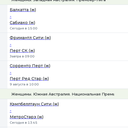
1
Х
2
Балкатта (ж)
-
Сабиако (ж)
Сегодня в 15:00
Фримантл Сити (ж)
-
Перт СК (ж)
Завтра в 09:00
Сорренто Перт (ж)
-
Перт Ред Стар (ж)
9 августа в 10:00
Женщины. Южная Австралия. Национальная Премьер-Ли
1
Х
2
Кэмпбеллтаун Сити (ж)
-
МетроСтарз (ж)
Сегодня в 13:45