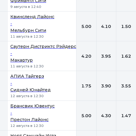
Фримантл Сити
9 августа в 12:40
Квинсленд Лайонc
-
5.00
4.10
1.50
Мельбурн Сити
11 августа в 12:30
Саутерн Дистриктс Рэйдерс
-
4.20
3.95
1.62
Макартур
11 августа в 12:30
АПИА Тайгерз
-
1.75
3.90
3.55
Сидней Юнайтед
12 августа в 12:30
Брансвик Ювентус
-
5.00
4.30
1.47
Престон Лайонс
12 августа в 12:30
Норт Саншайн Иглз