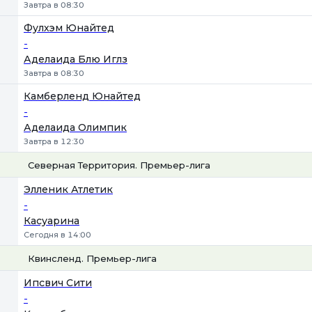
Завтра в 08:30
Фулхэм Юнайтед
-
Аделаида Блю Иглз
Завтра в 08:30
Камберленд Юнайтед
-
Аделаида Олимпик
Завтра в 12:30
Северная Территория. Премьер-лига
1
Х
2
Элленик Атлетик
-
Касуарина
Сегодня в 14:00
Квинсленд. Премьер-лига
1
Х
2
Ипсвич Сити
-