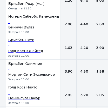
1.20
6.40
8.00
Брисбен Роар (мол)
Сегодня в 11:30
Истерн Сабербс Квинсленд
-
2.00
4.40
2.60
Виннум Вулвз
Завтра в 11:00
Брисбен Сити
-
1.63
4.20
3.90
Голд Кост Юнайтед
Завтра в 11:00
Брисбен Олимпик
-
3.90
4.50
1.58
Мортон Сити Эксельсиор
Завтра в 11:00
Голд Кост Найтс
-
2.85
3.70
2.05
Пенинсула Пауэр
Завтра в 11:00