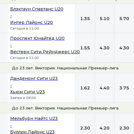
1
Х
2
Блэктаун Спартанс U20
-
1.35
5.10
5.70
Интер Лайонс U20
Сегодня в 11:00
Проспект Юнайтед U20
-
1.55
4.30
4.30
Вестерн Сити Рейнджерс U20
Сегодня в 11:00
До 23 лет. Виктория. Национальная Премьер-лига
1
Х
2
Данденонг Сити U23
-
1.62
4.40
3.75
Хьюм Сити U23
Завтра в 08:00
До 23 лет. Виктория. Национальная Премьер-лига 2
1
Х
2
Мельбурн Найтс U23
-
2.30
4.20
2.30
Буллин Лайонс U23