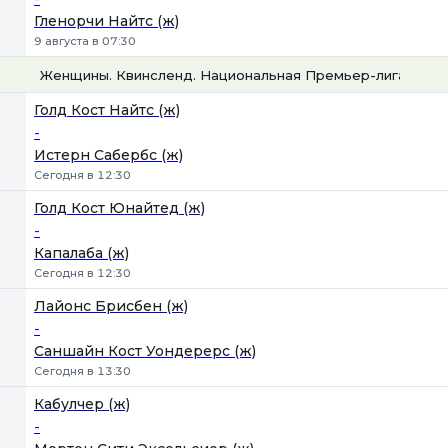
Гленорчи Найтс (ж)
9 августа в 07:30
Женщины. Квинсленд. Национальная Премьер-лига
1
Х
2
Голд Кост Найтс (ж)
-
Истерн Сабербс (ж)
Сегодня в 12:30
Голд Кост Юнайтед (ж)
-
Капалаба (ж)
Сегодня в 12:30
Лайонс Брисбен (ж)
-
Саншайн Кост Уондерерс (ж)
Сегодня в 13:30
Кабулчер (ж)
-