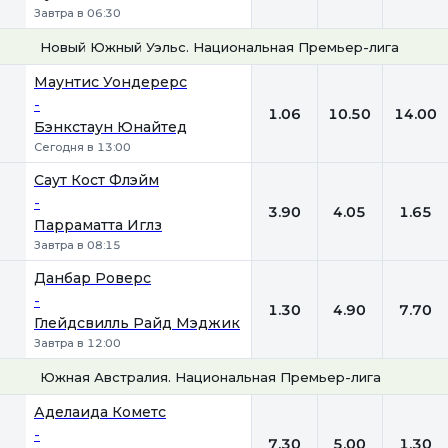
Завтра в 06:30
Новый Южный Уэльс. Национальная Премьер-лига-3
1
Х
2
Маунтис Уондерерс
-
1.06
10.50
14.00
Бэнкстаун Юнайтед
Сегодня в 13:00
Саут Кост Флэйм
-
3.90
4.05
1.65
Парраматта Иглз
Завтра в 08:15
Данбар Роверс
-
1.30
4.90
7.70
Глейдсвилль Райд Мэджик
Завтра в 12:00
Южная Австралия. Национальная Премьер-лига
1
Х
2
Аделаида Кометс
-
7.30
5.00
1.30