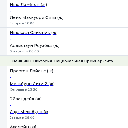
Нью Лэмбтон (ж)
-
Лейк Маккуори Сити (ж)
Завтра в 10:00
Ньюкасл Олимпик (ж)
-
Адамстаун Роузбад (ж)
9 августа в 08:00
Женщины. Виктория. Национальная Премьер-лига
1
Х
2
Престон Лайонс (ж)
-
Мельбурн Сити 2 (ж)
Сегодня в 13:30
Эйвондейл (ж)
-
Саут Мельбурн (ж)
Завтра в 08:00
Аламейн (ж)