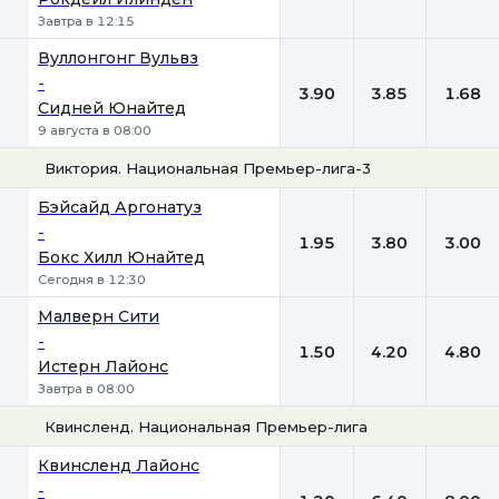
Завтра в 12:15
Вуллонгонг Вульвз
-
3.90
3.85
1.68
Сидней Юнайтед
9 августа в 08:00
Виктория. Национальная Премьер-лига-3
1
Х
2
Бэйсайд Аргонатуз
-
1.95
3.80
3.00
Бокс Хилл Юнайтед
Сегодня в 12:30
Малверн Сити
-
1.50
4.20
4.80
Истерн Лайонс
Завтра в 08:00
Квинсленд. Национальная Премьер-лига
1
Х
2
Квинсленд Лайонc
-