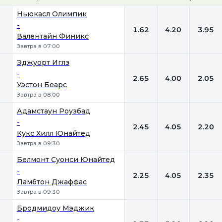
1
Х
2
Ньюкасл Олимпик
-
1.62
4.20
3.95
Валентайн Финикс
Завтра в 07:00
Эджуорт Иглз
-
2.65
4.00
2.05
Уэстон Беарс
Завтра в 08:00
Адамстаун Роузбад
-
2.45
4.05
2.20
Кукс Хилл Юнайтед
Завтра в 09:30
Белмонт Суонси Юнайтед
-
2.25
4.05
2.35
Ламбтон Джаффас
Завтра в 09:30
Бродмидоу Мэджик
-