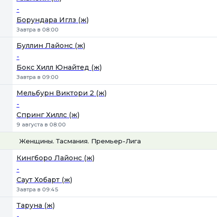
-
Борундара Иглз (ж)
Завтра в 08:00
Буллин Лайонс (ж)
-
Бокс Хилл Юнайтед (ж)
Завтра в 09:00
Мельбурн Виктори 2 (ж)
-
Спринг Хиллс (ж)
9 августа в 08:00
Женщины. Тасмания. Премьер-Лига
1
Х
2
Кингборо Лайонс (ж)
-
Саут Хобарт (ж)
Завтра в 09:45
Таруна (ж)
-