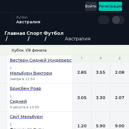
Войти
Регистрация
Футбол
Австралия
Главная
Спорт
Футбол
Австралия
Кубок. 1/8 финала
1
1
Х
Х
2
2
Вестерн Сидней Уондерерс
-
2.85
3.55
2.08
Мельбурн Виктори
Завтра в 12:30
Брисбен Роар
-
3.05
3.30
2.07
Сидней
9 августа в 10:30
Саут Мельбурн
-
1.20
5.90
9.00