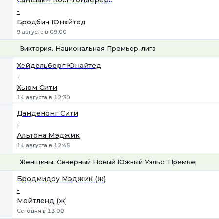
Саншайн Кост Уондерерс
-
Бродбич Юнайтед
9 августа в 09:00
Виктория. Национальная Премьер-лига
1
Х
2
Хейдельберг Юнайтед
-
Хьюм Сити
14 августа в 12:30
Данденонг Сити
-
Альтона Мэджик
14 августа в 12:45
Женщины. Северный Новый Южный Уэльс. Премьер-лига
1
Х
2
Бродмидоу Мэджик (ж)
-
Мейтленд (ж)
Сегодня в 13:00