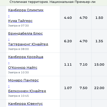
Столичная территория. Национальная Премьер-лига
1
Х
2
Канберра Олимпик
-
4.40
4.70
1.50
Кума Тайгерс
Завтра в 07:30
Бриндабелла Блюс
-
6.20
4.70
1.35
Таггеранонг Юнайтед
Завтра в 08:00
Канберра Кроэйша
-
1.11
7.10
15.00
О'Коннор Найтс
Завтра в 10:30
Монаро Пантерс
-
1.07
7.50
22.00
Белконнен Юнайтед
Завтра в 10:45
Канберра Ювентус