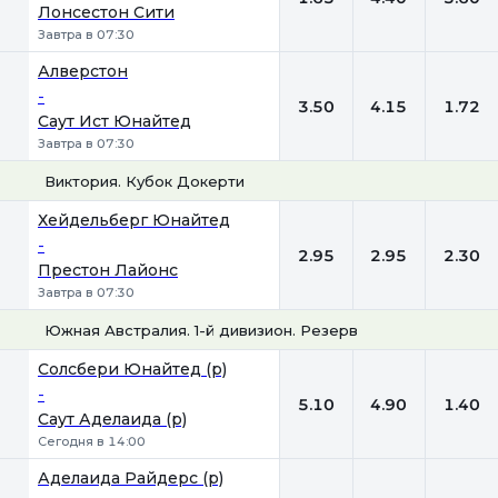
Лонсестон Сити
Завтра в 07:30
Алверстон
-
3.50
4.15
1.72
Саут Ист Юнайтед
Завтра в 07:30
Виктория. Кубок Докерти
1
Х
2
Хейдельберг Юнайтед
-
2.95
2.95
2.30
Престон Лайонс
Завтра в 07:30
Южная Австралия. 1-й дивизион. Резерв
1
Х
2
Солсбери Юнайтед (р)
-
5.10
4.90
1.40
Саут Аделаида (р)
Сегодня в 14:00
Аделаида Райдерс (р)