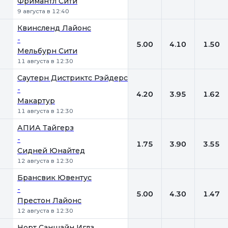
Фримантл Сити
9 августа в 12:40
Квинсленд Лайонc
-
5.00
4.10
1.50
Мельбурн Сити
11 августа в 12:30
Саутерн Дистриктс Рэйдерс
-
4.20
3.95
1.62
Макартур
11 августа в 12:30
АПИА Тайгерз
-
1.75
3.90
3.55
Сидней Юнайтед
12 августа в 12:30
Брансвик Ювентус
-
5.00
4.30
1.47
Престон Лайонс
12 августа в 12:30
Норт Саншайн Иглз