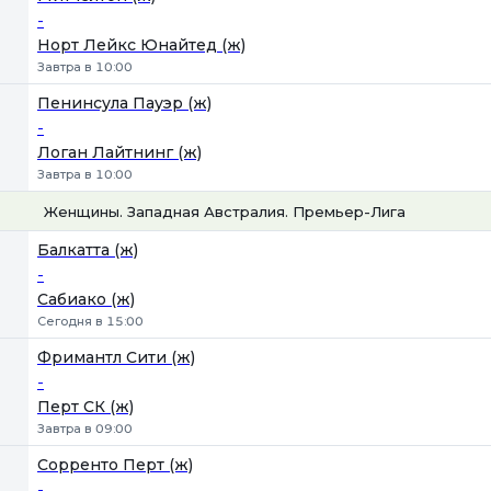
-
Норт Лейкс Юнайтед (ж)
Завтра в 10:00
Пенинсула Пауэр (ж)
-
Логан Лайтнинг (ж)
Завтра в 10:00
Женщины. Западная Австралия. Премьер-Лига
1
Х
2
Балкатта (ж)
-
Сабиако (ж)
Сегодня в 15:00
Фримантл Сити (ж)
-
Перт СК (ж)
Завтра в 09:00
Сорренто Перт (ж)
-