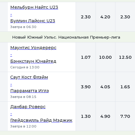
1
Х
2
Мельбурн Найтс U23
-
2.30
4.20
2.30
Буллин Лайонс U23
Завтра в 06:30
Новый Южный Уэльс. Национальная Премьер-лига-3
1
Х
2
Маунтис Уондерерс
-
1.07
10.00
12.50
Бэнкстаун Юнайтед
Сегодня в 13:00
Саут Кост Флэйм
-
3.90
4.05
1.65
Парраматта Иглз
Завтра в 08:15
Данбар Роверс
-
1.30
4.90
7.70
Глейдсвилль Райд Мэджик
Завтра в 12:00