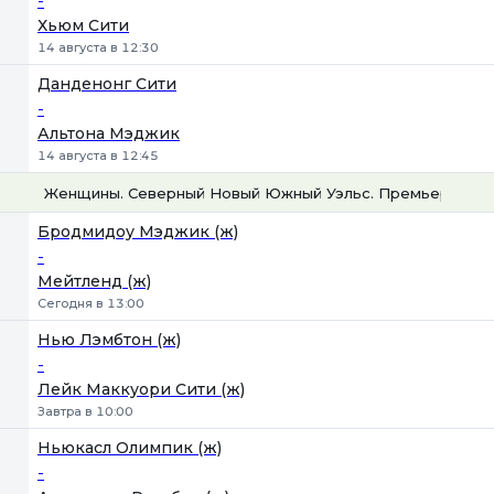
-
Хьюм Сити
14 августа в 12:30
Данденонг Сити
-
Альтона Мэджик
14 августа в 12:45
Женщины. Северный Новый Южный Уэльс. Премьер-лига
1
Х
2
Бродмидоу Мэджик (ж)
-
Мейтленд (ж)
Сегодня в 13:00
Нью Лэмбтон (ж)
-
Лейк Маккуори Сити (ж)
Завтра в 10:00
Ньюкасл Олимпик (ж)
-