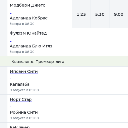
Модбери Джетс
-
1.23
5.30
9.00
Аделаида Кобрас
Завтра в 08:30
Фулхэм Юнайтед
-
Аделаида Блю Иглз
Завтра в 08:30
Квинсленд. Премьер-лига
1
Х
2
Ипсвич Сити
-
Капалаба
9 августа в 09:00
Норт Стар
-
Робина Сити
9 августа в 09:00
Кабулчер