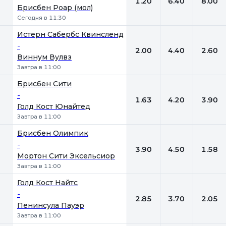
1.20
6.40
8.00
Брисбен Роар (мол)
Сегодня в 11:30
Истерн Сабербс Квинсленд
-
2.00
4.40
2.60
Виннум Вулвз
Завтра в 11:00
Брисбен Сити
-
1.63
4.20
3.90
Голд Кост Юнайтед
Завтра в 11:00
Брисбен Олимпик
-
3.90
4.50
1.58
Мортон Сити Эксельсиор
Завтра в 11:00
Голд Кост Найтс
-
2.85
3.70
2.05
Пенинсула Пауэр
Завтра в 11:00