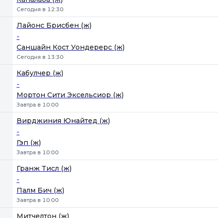
Сегодня в 12:30
Лайонс Брисбен (ж)
-
Саншайн Кост Уондерерс (ж)
Сегодня в 13:30
Кабулчер (ж)
-
Мортон Сити Эксельсиор (ж)
Завтра в 10:00
Вирджиния Юнайтед (ж)
-
Гэп (ж)
Завтра в 10:00
Гранж Тисл (ж)
-
Палм Бич (ж)
Завтра в 10:00
Митчелтон (ж)