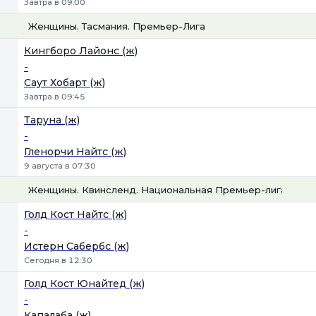
Завтра в 09:00
Женщины. Тасмания. Премьер-Лига
1
Х
2
Кингборо Лайонс (ж)
-
Саут Хобарт (ж)
Завтра в 09:45
Таруна (ж)
-
Гленорчи Найтс (ж)
9 августа в 07:30
Женщины. Квинсленд. Национальная Премьер-лига
1
Х
2
Голд Кост Найтс (ж)
-
Истерн Сабербс (ж)
Сегодня в 12:30
Голд Кост Юнайтед (ж)
-
Капалаба (ж)