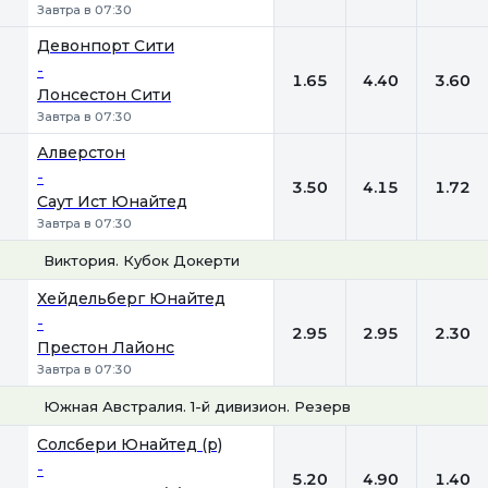
Завтра в 07:30
Девонпорт Сити
-
1.65
4.40
3.60
Лонсестон Сити
Завтра в 07:30
Алверстон
-
3.50
4.15
1.72
Саут Ист Юнайтед
Завтра в 07:30
Виктория. Кубок Докерти
1
Х
2
Хейдельберг Юнайтед
-
2.95
2.95
2.30
Престон Лайонс
Завтра в 07:30
Южная Австралия. 1-й дивизион. Резерв
1
Х
2
Солсбери Юнайтед (р)
-
5.20
4.90
1.40