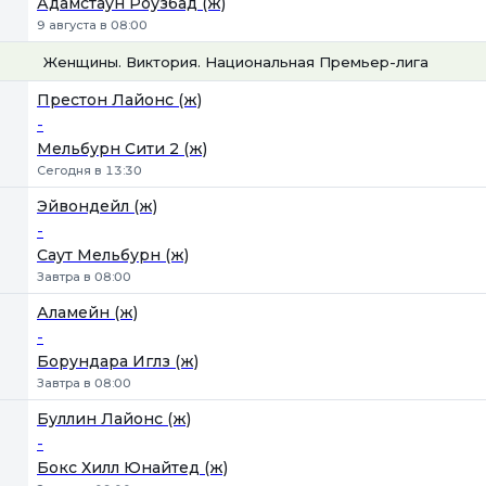
Адамстаун Роузбад (ж)
9 августа в 08:00
Женщины. Виктория. Национальная Премьер-лига
1
Х
2
Престон Лайонс (ж)
-
Мельбурн Сити 2 (ж)
Сегодня в 13:30
Эйвондейл (ж)
-
Саут Мельбурн (ж)
Завтра в 08:00
Аламейн (ж)
-
Борундара Иглз (ж)
Завтра в 08:00
Буллин Лайонс (ж)
-
Бокс Хилл Юнайтед (ж)