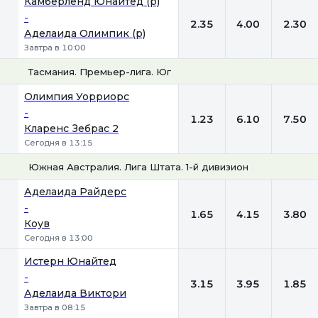
Камберленд Юнайтед (р)
-
2.35
4.00
2.30
Аделаида Олимпик (р)
Завтра в 10:00
Тасмания. Премьер-лига. Юг
1
Х
2
Олимпия Уорриорс
-
1.23
6.10
7.50
Кларенс Зебрас 2
Сегодня в 13:15
Южная Австралия. Лига Штата. 1-й дивизион
1
Х
2
Аделаида Райдерс
-
1.65
4.15
3.80
Коув
Сегодня в 13:00
Истерн Юнайтед
-
3.15
3.95
1.85
Аделаида Виктори
Завтра в 08:15