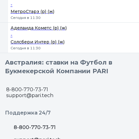
-
МетроСтарз (р) (ж)
Сегодня в 11:30
Аделаида Кометс (р) (ж)
-
Солсбери Интер (р) (ж)
Сегодня в 11:30
Австралия: ставки на Футбол в
Букмекерской Компании PARI
8-800-770-73-71
support@pari.tech
Поддержка 24/7
8-800-770-73-71