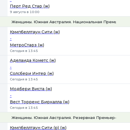
Перт Ред Стар (ж)
9 августа в 10:00
Женщины. Южная Австралия. Национальная Премьер-Ли
1
Х
2
Кэмпбеллтаун Сити (ж)
-
МетроСтарз (ж)
Сегодня в 13:45
Аделаида Кометс (ж)
-
Солсбери Интер (ж)
Сегодня в 13:45
Модбери Виста (ж)
-
Вест Торренс Биркалла (ж)
Сегодня в 13:45
Женщины. Южная Австралия. Резервная Премьер-лига
1
Х
2
Кэмпбеллтаун Сити (р) (ж)