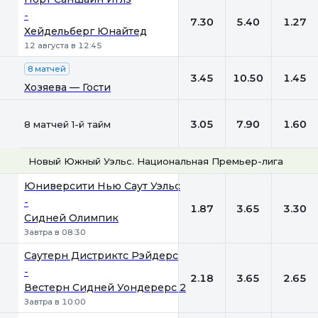
-
7.30
5.40
1.27
Хейдельберг Юнайтед
12 августа в 12:45
8 матчей
3.45
10.50
1.45
Хозяева — Гости
3.05
7.90
1.60
8 матчей 1-й тайм
Новый Южный Уэльс. Национальная Премьер-лига
1
Х
2
Юниверсити Нью Саут Уэльс
-
1.87
3.65
3.30
Сидней Олимпик
Завтра в 08:30
Саутерн Дистриктс Рэйдерс
-
2.18
3.65
2.65
Вестерн Сидней Уондерерс 2
Завтра в 10:00