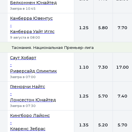
Белконнен Юнайтед
Завтра в 10:45
Канберра Ювентус
-
1.25
5.80
7.70
Канберра Уайт Иглс
9 августа в 08:00
Тасмания. Национальная Премьер-лига
1
Х
2
Саут Хобарт
-
1.10
7.30
17.00
Риверсайд Олимпик
Завтра в 07:00
Гленорчи Найтс
-
1.25
5.70
7.40
Лонсестон Юнайтед
Завтра в 07:30
Кингборо Лайонс
-
1.35
5.20
5.70
Кларенс Зебрас