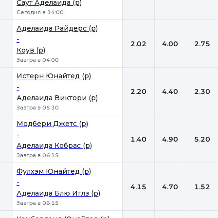
Саут Аделаида (р)
Сегодня в 14:00
Аделаида Райдерс (р)
-
2.02
4.00
2.75
Коув (р)
Завтра в 04:00
Истерн Юнайтед (р)
-
2.20
4.40
2.30
Аделаида Виктори (р)
Завтра в 05:30
Модбери Джетс (р)
-
1.40
4.90
5.20
Аделаида Кобрас (р)
Завтра в 06:15
Фулхэм Юнайтед (р)
-
4.15
4.70
1.52
Аделаида Блю Иглз (р)
Завтра в 06:15