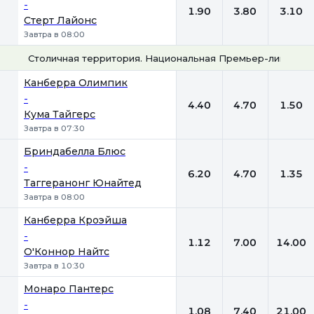
-
1.90
3.80
3.10
Стерт Лайонс
Завтра в 08:00
Столичная территория. Национальная Премьер-лига
1
Х
2
Канберра Олимпик
-
4.40
4.70
1.50
Кума Тайгерс
Завтра в 07:30
Бриндабелла Блюс
-
6.20
4.70
1.35
Таггеранонг Юнайтед
Завтра в 08:00
Канберра Кроэйша
-
1.12
7.00
14.00
О'Коннор Найтс
Завтра в 10:30
Монаро Пантерс
-
1.08
7.40
21.00