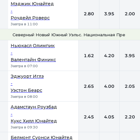
Мэджик Юнайтед
-
2.80
3.95
2.00
Рочдейл Роверс
Завтра в 11:00
Северный Новый Южный Уэльс. Национальная Премьер-
1
Х
2
Ньюкасл Олимпик
-
1.62
4.20
3.95
Валентайн Финикс
Завтра в 07:00
Эджуорт Иглз
-
2.65
4.00
2.05
Уэстон Беарс
Завтра в 08:00
Адамстаун Роузбад
-
2.45
4.05
2.20
Кукс Хилл Юнайтед
Завтра в 09:30
Белмонт Суонси Юнайтед