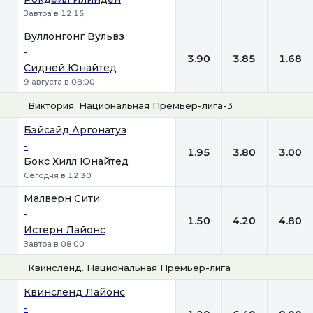
Завтра в 12:15
Вуллонгонг Вульвз
-
3.90
3.85
1.68
Сидней Юнайтед
9 августа в 08:00
Виктория. Национальная Премьер-лига-3
1
Х
2
Бэйсайд Аргонатуз
-
1.95
3.80
3.00
Бокс Хилл Юнайтед
Сегодня в 12:30
Малверн Сити
-
1.50
4.20
4.80
Истерн Лайонс
Завтра в 08:00
Квинсленд. Национальная Премьер-лига
1
Х
2
Квинсленд Лайонc
-