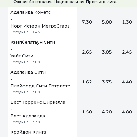
Южная Австралия. Национальная Премьер-лига
1
Х
2
Аделаида Кометс
-
7.30
5.00
1.30
Норт Истерн МетроСтарз
Сегодня в 11:45
Кэмпбеллтаун Сити
-
2.65
3.05
2.45
Уайт Сити
Сегодня в 13:00
Аделаида Сити
-
1.62
3.75
4.40
Плейфорд Сити Пэтриотс
Сегодня в 13:00
Вест Торренс Биркалла
-
1.50
4.20
4.80
Вест Аделаида
Сегодня в 13:30
Кройдон Кингз