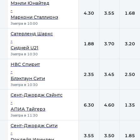
Мэнли Юнайтед
-
4.30
3.55
1.68
Маркони Сталлионз
Завтра в 10:00
Сатерленд Шаркс
-
1.88
3.70
3.20
Сидней U21
Завтра в 10:30
НВС Спирит
-
2.35
3.45
2.50
Блэктаун Сити
Завтра в 10:30
Сент-Джордж Сэйнтс
-
6.30
4.60
1.35
АПИА Тайгерз
Завтра в 11:30
Сент-Джордж Сити
-
3.55
3.50
1.85
Рокдейл Илинден