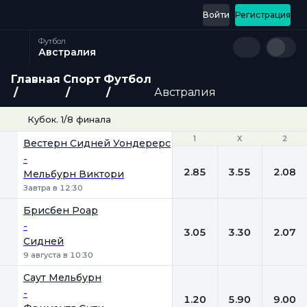
Войти
Регистрация
Футбол
Австралия
Главная
Спорт
Футбол
Австралия
Кубок. 1/8 финала
1
1
Х
Х
2
2
Вестерн Сидней Уондерерс
-
2.85
3.55
2.08
Мельбурн Виктори
Завтра в 12:30
Брисбен Роар
-
3.05
3.30
2.07
Сидней
9 августа в 10:30
Саут Мельбурн
-
1.20
5.90
9.00