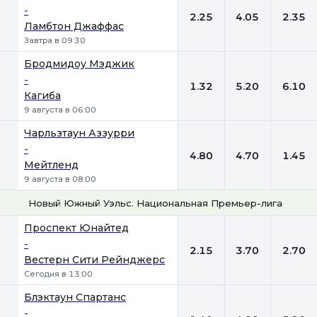
-
2.25
4.05
2.35
Ламбтон Джаффас
Завтра в 09:30
Бродмидоу Мэджик
-
1.32
5.20
6.10
Кагиба
9 августа в 06:00
Чарльзтаун Аззурри
-
4.80
4.70
1.45
Мейтленд
9 августа в 08:00
Новый Южный Уэльс. Национальная Премьер-лига-2
1
Х
2
Проспект Юнайтед
-
2.15
3.70
2.70
Вестерн Сити Рейнджерс
Сегодня в 13:00
Блэктаун Спартанс
-