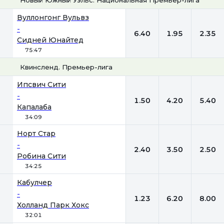
1
Х
2
Вуллонгонг Вульвз
-
6.40
1.95
2.35
Сидней Юнайтед
75:47
Квинсленд. Премьер-лига
1
Х
2
Ипсвич Сити
-
1.50
4.20
5.40
Капалаба
34:09
Норт Стар
-
2.40
3.50
2.50
Робина Сити
34:25
Кабулчер
-
1.23
6.20
8.00
Холланд Парк Хокс
32:01