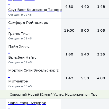
-
4.80
4.40
1.48
Саут Вест Квинсленд Тандер
Сегодня в 09:45
Самфорд Рейнджерс
-
19.00
9.00
1.05
Гранж Тисл
Сегодня в 09:45
Пайн Хиллс
-
1.60
5.40
3.35
Брисбен Найтс
Сегодня в 09:45
Мортон Сити Эксельсиор 2
-
1.47
5.50
4.00
Митчелтон
Сегодня в 09:45
Северный Новый Южный Уэльс. Национальная Премьер-
1
Х
2
Чарльзтаун Аззурри
-