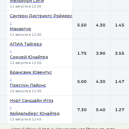
Мельбурн Сити
11 августа в 12:30
Саутерн Дистриктс Рэйдерс
-
5.50
4.30
1.45
Макартур
11 августа в 12:30
АПИА Тайгерз
-
1.75
3.90
3.55
Сидней Юнайтед
12 августа в 12:30
Брансвик Ювентус
-
5.00
4.30
1.47
Престон Лайонс
12 августа в 12:30
Норт Саншайн Иглз
-
7.30
5.40
1.27
Хейдельберг Юнайтед
12 августа в 12:45
Новый Южный Уэльс. Национальная Премьер-лига