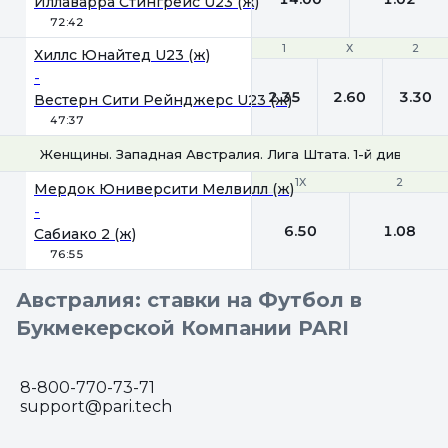
Иллаварра Стингрейс U23 (ж)
72:42
1
1
Х
Х
2
2
Хиллс Юнайтед U23 (ж)
-
2.35
2.60
3.30
Вестерн Сити Рейнджерс U23 (ж)
47:37
Женщины. Западная Австралия. Лига Штата. 1-й дивизион
1X
1X
2
2
Мердок Юниверсити Мелвилл (ж)
-
6.50
1.08
Сабиако 2 (ж)
76:55
Австралия: ставки на Футбол в
Букмекерской Компании PARI
8-800-770-73-71
support@pari.tech