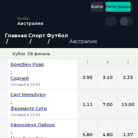
Войти
Регистрация
Футбол
Австралия
Главная
Спорт
Футбол
Австралия
Кубок. 1/8 финала
1
1
Х
Х
2
2
Брисбен Роар
-
2.95
3.10
2.25
Сидней
Сегодня в 10:30
Саут Мельбурн
-
1.11
7.00
15.00
Фримантл Сити
Сегодня в 12:40
Квинсленд Лайонc
-
5.80
4.80
1.37