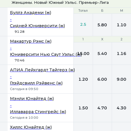
Женщины. Новый Южный Уэльс. Премьер-Лига
Тотал
Тотал
Б
Б
М
М
Буллз Академи (ж)
-
2.5
5.80
1.10
Сидней Юниверсити (ж)
91:28
1
1
Х
Х
2
2
Макартур Рэмс (ж)
-
15.00
5.40
1.16
Юниверсити Нью Саут Уэльс (ж)
70:46
АПИА Лейхгардт Тайгерз (ж)
-
1.20
6.00
9.00
Глэйдсвилл Рэйвенс (ж)
Сегодня в 09:50
Мэнли Юнайтед (ж)
-
1.50
4.70
4.30
Иллаварра Стингрейс (ж)
Сегодня в 10:00
Хиллс Юнайтед (ж)