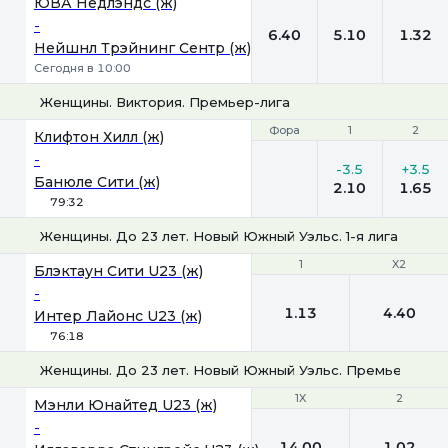
ЮВА Недлэндс (ж)
-
6.40
5.10
1.32
Нейшнл Трэйнинг Сентр (ж)
Сегодня в 10:00
Женщины. Виктория. Премьер-лига
Фора
Фора
1
1
2
2
Клифтон Хилл (ж)
-
-3.5
+3.5
Банюле Сити (ж)
2.10
1.65
79:32
Женщины. До 23 лет. Новый Южный Уэльс. 1-я лига
1
1
X2
X2
Блэктаун Сити U23 (ж)
-
1.13
4.40
Интер Лайонс U23 (ж)
76:18
Женщины. До 23 лет. Новый Южный Уэльс. Премьер-Лиг
1X
1X
2
2
Мэнли Юнайтед U23 (ж)
-
14.00
1.02