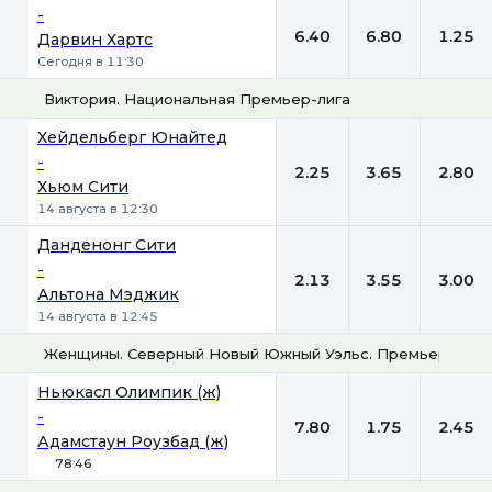
-
6.40
6.80
1.25
Дарвин Хартс
Сегодня в 11:30
Виктория. Национальная Премьер-лига
1
Х
2
Хейдельберг Юнайтед
-
2.25
3.65
2.80
Хьюм Сити
14 августа в 12:30
Данденонг Сити
-
2.13
3.55
3.00
Альтона Мэджик
14 августа в 12:45
Женщины. Северный Новый Южный Уэльс. Премьер-лига
1
Х
2
Ньюкасл Олимпик (ж)
-
7.80
1.75
2.45
Адамстаун Роузбад (ж)
78:46