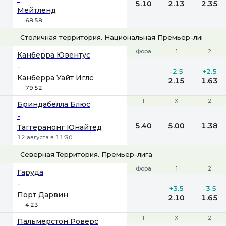
5.10
2.13
2.35
Мейтленд
68:58
Столичная территория. Национальная Премьер-лига
Фора
Фора
1
1
2
2
Канберра Ювентус
-
-2.5
+2.5
Канберра Уайт Иглс
2.15
1.63
79:52
1
1
Х
Х
2
2
Бриндабелла Блюс
-
5.40
5.00
1.38
Таггеранонг Юнайтед
12 августа в 11:30
Северная Территория. Премьер-лига
Фора
Фора
1
1
2
2
Гаруда
-
+3.5
-3.5
Порт Дарвин
2.10
1.65
4:23
1
1
Х
Х
2
2
Пальмерстон Роверс