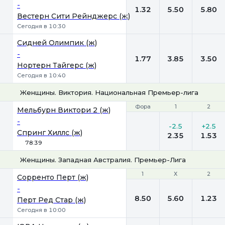
-
1.32
5.50
5.80
Вестерн Сити Рейнджерс (ж)
Сегодня в 10:30
Сидней Олимпик (ж)
-
1.77
3.85
3.50
Нортерн Тайгерс (ж)
Сегодня в 10:40
Женщины. Виктория. Национальная Премьер-лига
Фора
Фора
1
1
2
2
Мельбурн Виктори 2 (ж)
-
-2.5
+2.5
Спринг Хиллс (ж)
2.35
1.53
78:39
Женщины. Западная Австралия. Премьер-Лига
1
1
Х
Х
2
2
Сорренто Перт (ж)
-
8.50
5.60
1.23
Перт Ред Стар (ж)
Сегодня в 10:00