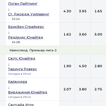
Логан Лайтнинг
-
4.30
3.95
1.65
Ст. Джордж Уиллавонг
32:24
Брисбен Страйкерс
-
1.62
3.60
5.00
Редлэндс Юнайтед
34:28
Квинсленд. Премьер-лига-2
1
Х
2
Саутc Юнайтед
-
1.90
4.50
2.80
Таринга Роверс
Сегодня в 09:45
Калаундра
-
2.07
3.80
2.75
Вирджиния Юнайтед
Сегодня в 09:45
Саутсайд Иглз