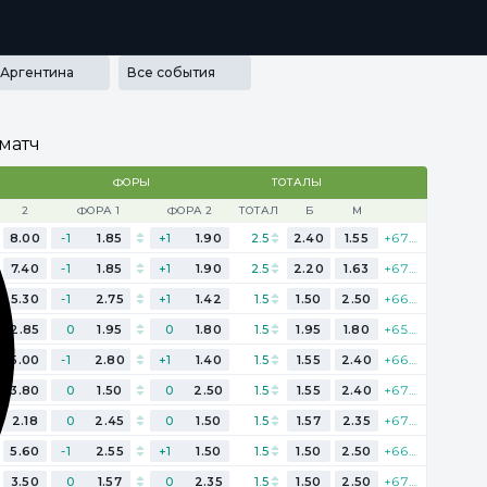
РАММА ЛОЯЛЬНОСТИ
SECRET
МЕДИА
ПРИЛОЖЕНИЯ
Аргентина
Все события
матч
ФОРЫ
ТОТАЛЫ
2
ФОРА 1
ФОРА 2
ТОТАЛ
Б
М
8.00
-1
1.85
+1
1.90
2.5
2.40
1.55
+670
7.40
-1
1.85
+1
1.90
2.5
2.20
1.63
+677
5.30
-1
2.75
+1
1.42
1.5
1.50
2.50
+669
2.85
0
1.95
0
1.80
1.5
1.95
1.80
+652
5.00
-1
2.80
+1
1.40
1.5
1.55
2.40
+668
3.80
0
1.50
0
2.50
1.5
1.55
2.40
+671
2.18
0
2.45
0
1.50
1.5
1.57
2.35
+670
5.60
-1
2.55
+1
1.50
1.5
1.50
2.50
+666
3.50
0
1.57
0
2.35
1.5
1.50
2.50
+676