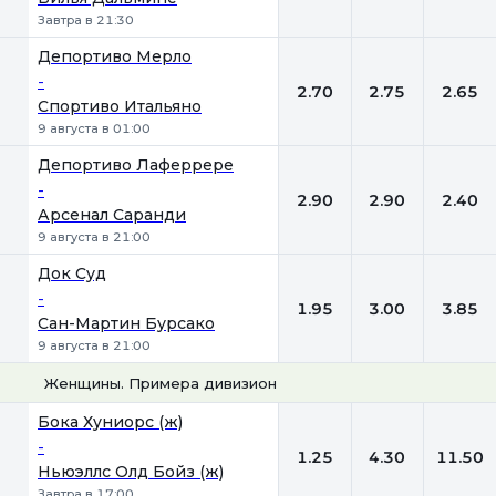
Завтра в 21:30
Депортиво Мерло
-
2.70
2.75
2.65
Спортиво Итальяно
9 августа в 01:00
Депортиво Лаферрере
-
2.90
2.90
2.40
Арсенал Саранди
9 августа в 21:00
Док Суд
-
1.95
3.00
3.85
Сан-Мартин Бурсако
9 августа в 21:00
Женщины. Примера дивизион
1
Х
2
Бока Хуниорс (ж)
-
1.25
4.30
11.50
Ньюэллс Олд Бойз (ж)
Завтра в 17:00