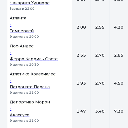
Чакарита Хуниорс
Завтра в 22:00
Атланта
-
2.08
2.55
4.20
Темперлей
9 августа в 20:00
Лос-Андес
-
2.55
2.70
2.85
Ферро Карриль Оэсте
9 августа в 20:30
Атлетико Колехиалес
-
1.93
2.70
4.50
Патронато Парана
9 августа в 21:00
Депортиво Морон
-
1.47
3.40
7.30
Акассусо
9 августа в 21:00