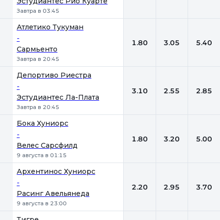
Эстудиантес Рио Куарте
Завтра в 03:45
Атлетико Тукуман
-
1.80
3.05
5.40
Сармьенто
Завтра в 20:45
Депортиво Риестра
-
3.10
2.55
2.85
Эстудиантес Ла-Плата
Завтра в 20:45
Бока Хуниорс
-
1.80
3.20
5.00
Велес Сарсфилд
9 августа в 01:15
Архентинос Хуниорс
-
2.20
2.95
3.70
Расинг Авельянеда
9 августа в 23:00
Тигре