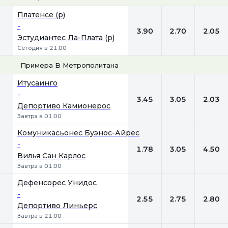
1
Х
2
Платенсе (р)
-
3.90
2.70
2.05
Эстудиантес Ла-Плата (р)
Сегодня в 21:00
Примера B Метрополитана
1
Х
2
Итусаинго
-
3.45
3.05
2.03
Депортиво Камионерос
Завтра в 01:00
Комуникасьонес Буэнос-Айрес
-
1.78
3.05
4.50
Вилья Сан Карлос
Завтра в 01:00
Дефенсорес Унидос
-
2.55
2.75
2.80
Депортиво Линьерс
Завтра в 21:00