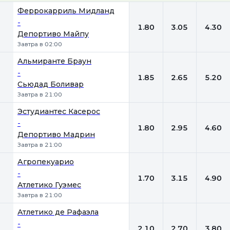
1
Х
2
Феррокарриль Мидланд
-
1.80
3.05
4.30
Депортиво Майпу
Завтра в 02:00
Альмиранте Браун
-
1.85
2.65
5.20
Сьюдад Боливар
Завтра в 21:00
Эстудиантес Касерос
-
1.80
2.95
4.60
Депортиво Мадрин
Завтра в 21:00
Агропекуарио
-
1.70
3.15
4.90
Атлетико Гуэмес
Завтра в 21:00
Атлетико де Рафаэла
-
2.10
2.70
3.80