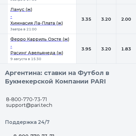
Ланус (ж)
-
3.35
3.20
2.00
Химнасия Ла-Плата (ж)
Завтра в 21:00
Ферро Карриль Оэсте (ж)
-
3.95
3.20
1.83
Расинг Авельянеда (ж)
9 августа в 15:30
Аргентина: ставки на Футбол в
Букмекерской Компании PARI
8-800-770-73-71
support@pari.tech
Поддержка 24/7