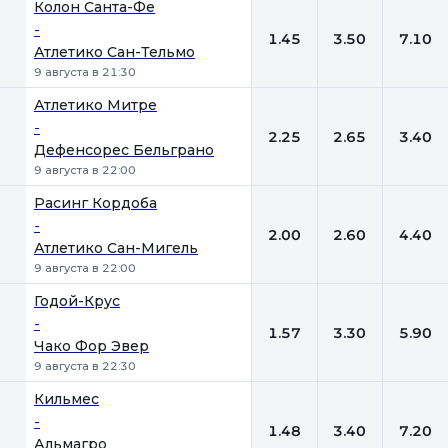
Колон Санта-Фе
-
1.45
3.50
7.10
Атлетико Сан-Тельмо
9 августа в 21:30
Атлетико Митре
-
2.25
2.65
3.40
Дефенсорес Бельграно
9 августа в 22:00
Расинг Кордоба
-
2.00
2.60
4.40
Атлетико Сан-Мигель
9 августа в 22:00
Годой-Крус
-
1.57
3.30
5.90
Чако Фор Эвер
9 августа в 22:30
Кильмес
-
1.48
3.40
7.20
Альмагро