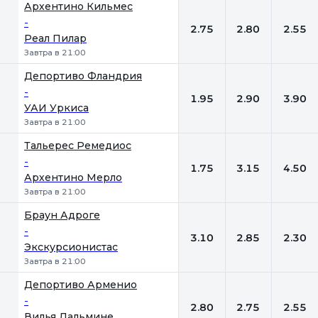
Архентино Кильмес
-
2.75
2.80
2.55
Реал Пилар
Завтра в 21:00
Депортиво Фландрия
-
1.95
2.90
3.90
УАИ Уркиса
Завтра в 21:00
Тальерес Ремедиос
-
1.75
3.15
4.50
Архентино Мерло
Завтра в 21:00
Браун Адроге
-
3.10
2.85
2.30
Экскурсионистас
Завтра в 21:00
Депортиво Арменио
-
2.80
2.75
2.55
Вилья Дальмине