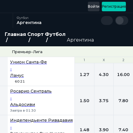
Войти
Регистрация
Футбол
Аргентина
Главная
Спорт
Футбол
Аргентина
Премьер-Лига
1
1
Х
Х
2
2
Унион Санта-Фе
-
1.27
4.30
16.00
Ланус
60:21
Росарио Сентраль
-
1.50
3.75
7.80
Альдосиви
Завтра в 01:30
Индепендьенте Ривадавия
-
1.48
3.90
7.40