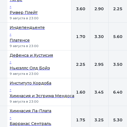
-
3.60
2.90
2.25
Ривер Плейт
9 августа в 23:00
Индепендьенте
-
1.70
3.30
5.60
Платенсе
9 августа в 23:00
Дефенса и Хустисия
-
2.25
2.95
3.50
Ньюэллс Олд Бойз
9 августа в 23:00
Институто Кордоба
-
1.60
3.45
6.40
Химнасия и Эсгрима Мендоса
9 августа в 23:00
Химнасия Ла-Плата
-
1.75
3.25
5.30
Барракас Сентраль