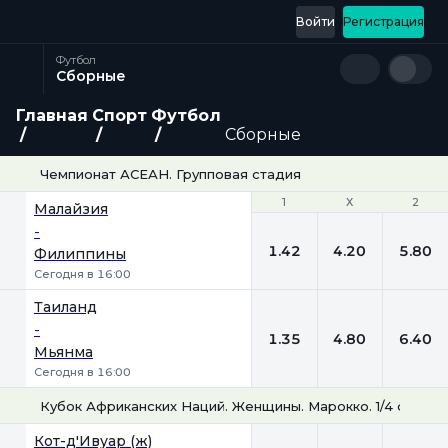
Войти
Регистрация
Футбол
Сборные
Главная
Спорт
Футбол
Сборные
Чемпионат АСЕАН. Групповая стадия
1
1
Х
Х
2
2
Малайзия
-
1.42
4.20
5.80
Филиппины
Сегодня в 16:00
Таиланд
-
1.35
4.80
6.40
Мьянма
Сегодня в 16:00
Кубок Африканских Наций. Женщины. Марокко. 1/4 финала
1
Х
2
Кот-д'Ивуар (ж)