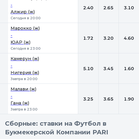
-
2.40
2.65
3.10
Алжир (ж)
Сегодня в 20:00
Марокко (ж)
-
1.72
3.20
4.60
ЮАР (ж)
Сегодня в 23:00
Камерун (ж)
-
5.10
3.45
1.60
Нигерия (ж)
Завтра в 20:00
Малави (ж)
-
3.25
3.65
1.90
Гана (ж)
Завтра в 23:00
Сборные: ставки на Футбол в
Букмекерской Компании PARI