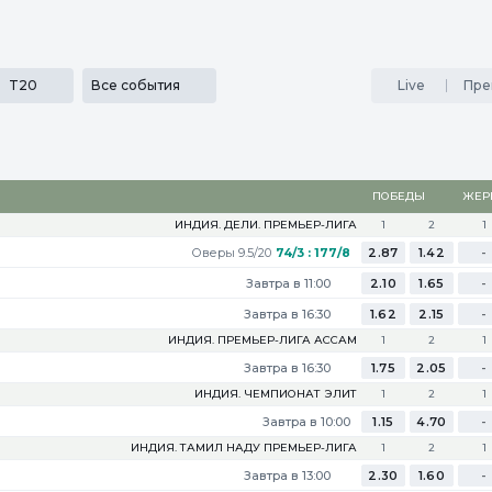
льности
SECRET
Медиа
Приложения
Результаты
...
T20
Все события
Live
Пре
ПОБЕДЫ
ЖЕР
ИНДИЯ. ДЕЛИ. ПРЕМЬЕР-ЛИГА
1
2
1
Оверы 9.5/20
74/3 : 177/8
2.87
1.42
-
Завтра в 11:00
2.10
1.65
-
Завтра в 16:30
1.62
2.15
-
ИНДИЯ. ПРЕМЬЕР-ЛИГА АССАМ
1
2
1
Завтра в 16:30
1.75
2.05
-
ИНДИЯ. ЧЕМПИОНАТ ЭЛИТ
1
2
1
Завтра в 10:00
1.15
4.70
-
ИНДИЯ. ТАМИЛ НАДУ ПРЕМЬЕР-ЛИГА
1
2
1
Завтра в 13:00
2.30
1.60
-