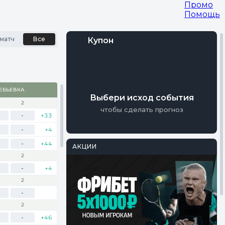
Промо
Помощь
матч
Все
Купон
Войти
ЕБЬЕВКА
Регистрация
Выбери исход события
2
чтобы сделать прогноз
-
+33
-
+4
-
+44
АКЦИИ
2
PARI
-
+4
Фрибеты на
2
Мастерс
-
Осталось 18 Дней
2
-
+46