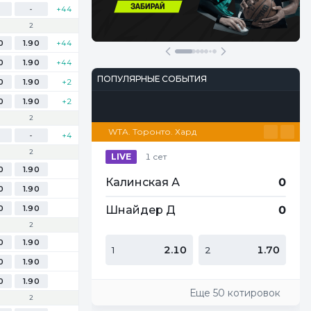
-
+44
Участвовать
Перейти
2
0
1.90
+44
0
1.90
+44
ПОПУЛЯРНЫЕ СОБЫТИЯ
0
1.90
+2
0
1.90
+2
Футбол
Киберспорт
Теннис
Настольный теннис
Баскетбол
2
WTA. Торонто. Хард
-
+4
2
LIVE
1 сет
0
1.90
Калинская А
0
0
1.90
0
1.90
Шнайдер Д
0
2
0
1.90
2.10
1.70
1
2
0
1.90
0
1.90
Еще 50 котировок
2