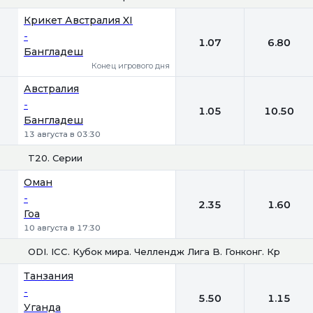
1
2
Крикет Австралия XI
-
1.07
6.80
Бангладеш
Конец игрового дня
Австралия
-
1.05
10.50
Бангладеш
13 августа в 03:30
T20. Серии
1
2
Оман
-
2.35
1.60
Гоа
10 августа в 17:30
ODI. ICC. Кубок мира. Челлендж Лига B. Гонконг. Кругово
1
2
Танзания
-
5.50
1.15
Уганда