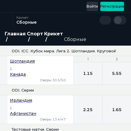
Войти
Регистрация
Крикет
Сборные
Главная
Спорт
Крикет
Сборные
ODI. ICC. Кубок мира. Лига 2. Шотландия. Круговой турни
1
1
2
2
Шотландия
-
1.15
5.55
Канада
Оверы 30.5/50
ODI. Серии
1
2
Ирландия
-
2.25
1.65
Афганистан
Оверы 13.4/47
Тестовые матчи. Серии