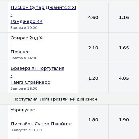
1
2
Лисбон Супер Джайнтс 2 XI
-
4.60
1.16
Рэнджерс КК
Завтра в 10:00
Оэирас 2нд XI
-
2.10
1.65
Прэшес
Завтра в 14:00
Бразерз XI Португалия
-
1.20
4.05
Тайгэ Страйкерс
Завтра в 18:00
Португалия. Лига Гриззли. 1-й дивизион
1
2
Уэревулвс
-
1.80
1.90
Лиссабон Супер Джайнтс
9 августа в 10:00