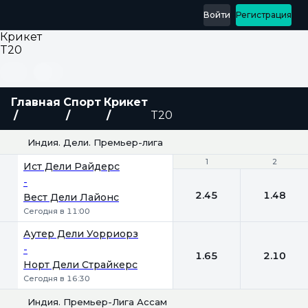
Войти
Регистрация
Крикет
T20
Главная
Спорт
Крикет
T20
Индия. Дели. Премьер-лига
1
1
2
2
Ист Дели Райдерс
-
2.45
1.48
Вест Дели Лайонс
Сегодня в 11:00
Аутер Дели Уорриорз
-
1.65
2.10
Норт Дели Страйкерс
Сегодня в 16:30
Индия. Премьер-Лига Ассам