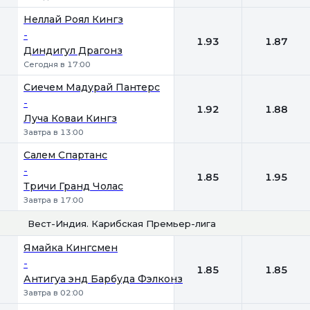
Неллай Роял Кингз
-
1.93
1.87
Диндигул Драгонз
Сегодня в 17:00
Сиечем Мадурай Пантерс
-
1.92
1.88
Луча Коваи Кингз
Завтра в 13:00
Салем Спартанс
-
1.85
1.95
Тричи Гранд Чолас
Завтра в 17:00
Вест-Индия. Карибская Премьер-лига
1
2
Ямайка Кингсмен
-
1.85
1.85
Антигуа энд Барбуда Фэлконз
Завтра в 02:00