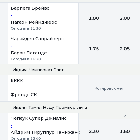
1
2
Барпета Брейвс
-
1.80
2.00
Нагаон Рейнджерс
Сегодня в 11:30
Чарайдео Санрайзерс
-
1.75
2.05
Барак Легендс
Сегодня в 16:30
Индия. Чемпионат Элит
КККК
-
Котировок нет
Френдс СК
Индия. Тамил Наду Премьер-лига
1
1
2
2
Чепаук Супер Джиллис
-
2.30
1.60
Айдрим Тируппур Тамижанс
Сегодня в 13:00