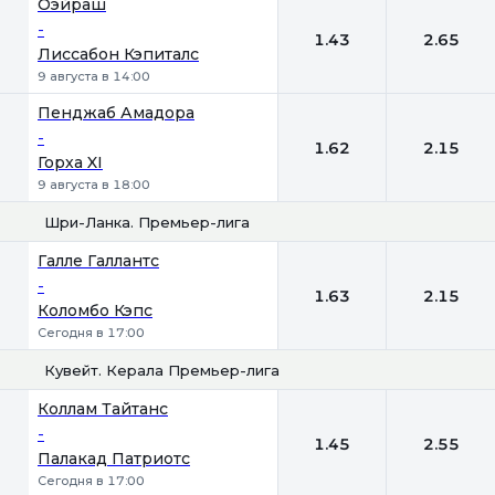
Оэйраш
-
1.43
2.65
Лиссабон Кэпиталс
9 августа в 14:00
Пенджаб Амадора
-
1.62
2.15
Горха XI
9 августа в 18:00
Шри-Ланка. Премьер-лига
1
2
Галле Галлантс
-
1.63
2.15
Коломбо Кэпс
Сегодня в 17:00
Кувейт. Керала Премьер-лига
1
2
Коллам Тайтанс
-
1.45
2.55
Палакад Патриотс
Сегодня в 17:00