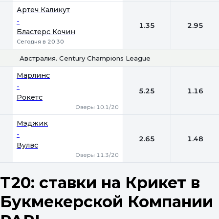
Артеч Каликут
-
1.35
2.95
Бластерс Кочин
Сегодня в 20:30
Австралия. Century Champions League
1
2
Марлинс
-
5.25
1.16
Рокетс
Оверы 10.1/20
Мэджик
-
2.65
1.48
Вулвс
Оверы 11.3/20
T20: ставки на Крикет в
Букмекерской Компании