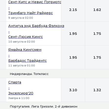
Сент-Китс и Невис Пэтриотс
-
2.15
1.62
Тринбаго Найт Райдерс
9 августа в 02:00
Антигуа энд Барбуда Фэлконз
-
1.95
1.75
Сент-Люсия Кингс
10 августа в 02:00
Ямайка Кингсмен
-
1.95
1.75
Барбадос Трайдентс
11 августа в 01:00
Нидерланды. Топкласс
1
2
Спарта
-
3.10
1.32
Экселсиор'20
Завтра в 11:00
Португалия. Лига Гриззли. 2-й дивизион