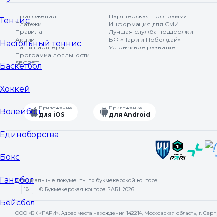
Приложения
Партнерская Программа
Теннис
Платежи
Информация для СМИ
Правила
Лучшая служба поддержки
Акции
БФ «Пари и Побеждай»
Настольный теннис
Наши партнеры
Устойчивое развитие
Программа лояльности
SECRET
Баскетбол
Хоккей
Приложение
Приложение
Волейбол
для iOS
для Android
Единоборства
Бокс
Гандбол
Официальные документы по букмекерской конторе
18+
© Букмекерская контора PARI. 2026
Бейсбол
ООО «БК «ПАРИ». Адрес места нахождения 142214, Московская область, г. Серпухо