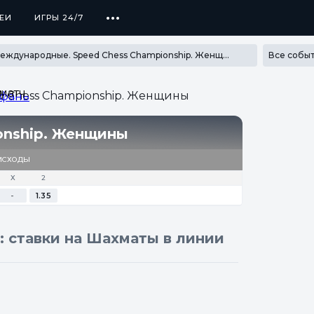
...
ЕИ
ЕИ
ИГРЫ 24/7
ИГРЫ 24/7
ПРОГРАММА ЛОЯЛЬНОСТИ
SECRET
Международные. Speed Chess Championship. Женщины
матч
d Chess Championship. Женщины
Ифань
onship. Женщины
ИСХОДЫ
Х
2
-
1.35
: ставки на Шахматы в линии