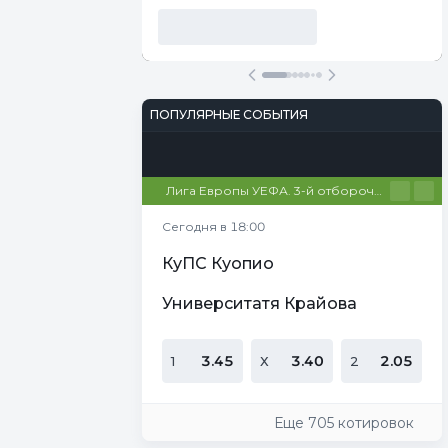
ПОПУЛЯРНЫЕ СОБЫТИЯ
Футбол
Киберспорт
Теннис
Настольный теннис
Баскетбол
Лига Европы УЕФА. 3-й отборочный этап. Первые матчи
Сегодня в 18:00
КуПС Куопио
Университатя Крайова
3.45
3.40
2.05
1
Х
2
Еще 705 котировок